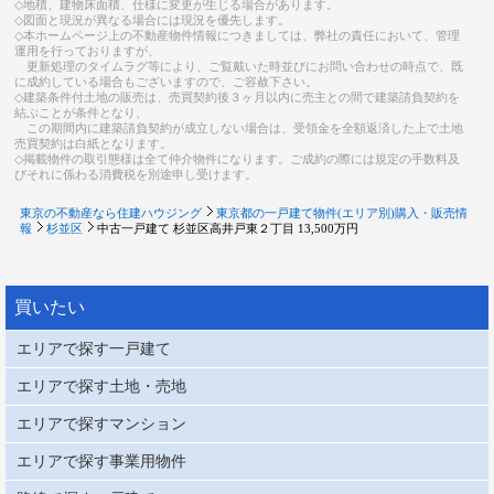
◇地積、建物床面積、仕様に変更が生じる場合があります。
◇図面と現況が異なる場合には現況を優先します。
◇本ホームページ上の不動産物件情報につきましては、弊社の責任において、管理
運用を行っておりますが、
更新処理のタイムラグ等により、ご覧戴いた時並びにお問い合わせの時点で、既
に成約している場合もございますので、ご容赦下さい。
◇建築条件付土地の販売は、売買契約後３ヶ月以内に売主との間で建築請負契約を
結ぶことが条件となり、
この期間内に建築請負契約が成立しない場合は、受領金を全額返済した上で土地
売買契約は白紙となります。
◇掲載物件の取引態様は全て仲介物件になります。ご成約の際には規定の手数料及
びそれに係わる消費税を別途申し受けます。
東京の不動産なら住建ハウジング
東京都の一戸建て物件(エリア別)購入・販売情
報
杉並区
中古一戸建て 杉並区高井戸東２丁目 13,500万円
買いたい
エリアで探す一戸建て
エリアで探す土地・売地
エリアで探すマンション
エリアで探す事業用物件