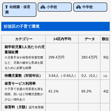
幼稚園・保育
小学校
中学校
園
杉並区の子育て環境
カテゴリー
14区内平均
データ
順位
就学前児童1人当たりの児
童福祉費
299.4万円
283.4万円
9位
※児童手当や保育所等運営費
など、児童の健全な育成を図
るために必要な経費
待機児童数（対前年比）
3.64人（-0.64人）
0人（0人）
1位
保育サービス利用率
※子育て支援の充実度を測る
61.1%
65.2%
4位
指標。高いほど待機児度数が
少ない傾向あり
保育料（月額）
認可保育園