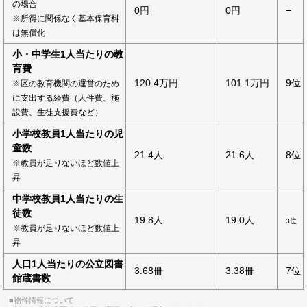
の場合
0円
0円
−
※所得に関係なく基本保育料
は無償化
小・中学生1人当たりの教
育費
120.4万円
101.1万円
9位
※区の教育機関の運営のため
に支出する経費（人件費、施
設費、生徒支援費など）
小学校教員1人当たりの児
童数
21.4人
21.6人
8位
※教員が足りないほど数値上
昇
中学校教員1人当たりの生
徒数
19.8人
19.0人
3位
※教員が足りないほど数値上
昇
人口1人当たりの公立図書
3.68冊
3.38冊
7位
館蔵書数
■物件情報について