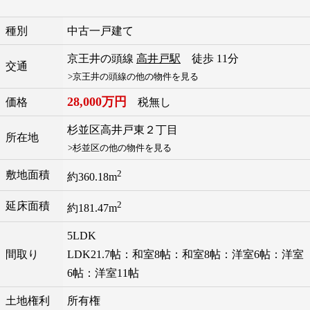
種別
中古一戸建て
京王井の頭線
高井戸駅
徒歩 11分
交通
>京王井の頭線の他の物件を見る
28,000万円
価格
税無し
杉並区
高井戸東
２丁目
所在地
>杉並区の他の物件を見る
2
敷地面積
約360.18m
2
延床面積
約181.47m
5LDK
間取り
LDK21.7帖：和室8帖：和室8帖：洋室6帖：洋室
6帖：洋室11帖
土地権利
所有権