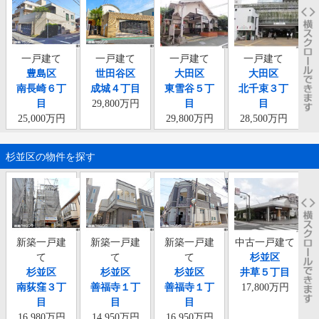
一戸建て
一戸建て
一戸建て
一戸建て
豊島区
世田谷区
大田区
大田区
南長崎６丁
成城４丁目
東雪谷５丁
北千束３丁
田
目
29,800万円
目
目
25,000万円
29,800万円
28,500万円
杉並区の物件を探す
新築一戸建
新築一戸建
新築一戸建
中古一戸建て
て
て
て
杉並区
杉並区
杉並区
杉並区
井草５丁目
南荻窪３丁
善福寺１丁
善福寺１丁
17,800万円
目
目
目
16,980万円
14,950万円
16,950万円