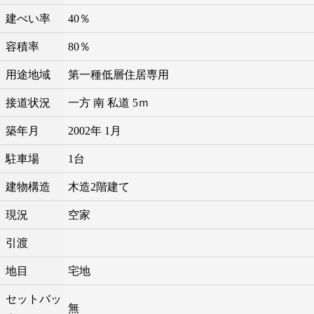
建ぺい率
40％
容積率
80％
用途地域
第一種低層住居専用
接道状況
一方 南 私道 5ｍ
築年月
2002年 1月
駐車場
1台
建物構造
木造2階建て
現況
空家
引渡
地目
宅地
セットバッ
無