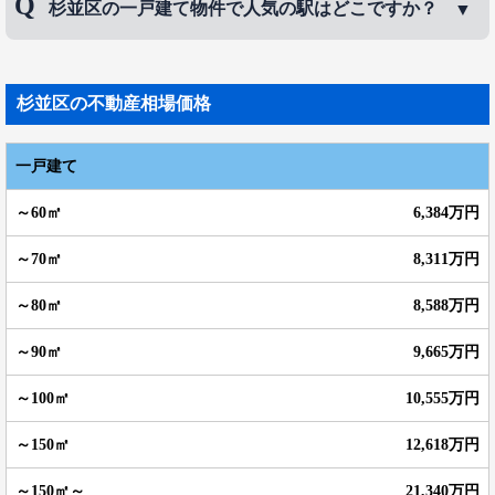
などが挙げられます。荻窪は中心部の活気と、住宅街の落ち着き
杉並区の一戸建て物件で人気の駅はどこですか？
田山
、
久我山
などです。
が調和する街。阿佐ヶ谷は都心へのアクセスも良好で、個性的な
お店や文化的なスポットが数多くあります。永福町は治安が良
杉並区の一戸建て物件で人気の駅は、
荻窪駅
、
西荻
く、昔懐かしい雰囲気も感じられるゆったりとした街です。エリ
窪駅
、
浜田山駅
などです。
アにもよりますが、予算は4500万円～5億5千万程度です。
杉並区
の不動産相場価格
一戸建て
6,384万円
8,311万円
8,588万円
9,665万円
10,555万円
12,618万円
21,340万円