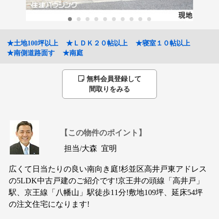
★土地100坪以上
★ＬＤＫ２０帖以上
★寝室１０帖以上
★南側道路面す
★南庭
無料会員登録して
間取りをみる
【この物件のポイント】
担当/
大森 宜明
広くて日当たりの良い南向き庭!杉並区高井戸東アドレス
の5LDK中古戸建のご紹介です!京王井の頭線「高井戸」
駅、京王線「八幡山」駅徒歩11分!敷地109坪、延床54坪
の注文住宅になります!