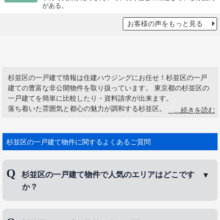
がある。
お客様の声をもっと見る
杉並区の一戸建て情報は住建ハウジングにお任せ！杉並区の一戸
建ての豊富な非公開物件を取り扱っています。 東京都の杉並区の
一戸建てを簡単に比較したり・資料請求が出来ます。
落ち着いた雰囲気と都心の魅力が調和する杉並区。にぎやかな中
心部から離れると、緑豊かでファミリー層にも人気のエリアが広
がります。人口は2023年2月現在で586,997人です。23区の西側に
位置し、渋谷区、練馬区などと隣接しています。ショッピングや
杉並区の一戸建て物件に関するよくあるご質問
エンターテインメントの場が集まるにぎやかなエリアと、緑豊か
で閑静な住宅街、それぞれがバランスよく存在している点が杉並
区の魅力といえるでしょう。一戸建て比率は25％と23区の中でも
杉並区の一戸建て物件で人気のエリアはどこです
高く、子育て環境も充実しているためファミリー層にも人気で
か？
す。
特におすすめのエリアとしては「荻窪」「阿佐ヶ谷」「永福町」
杉並区の一戸建て物件で人気のエリアは、
荻窪
、
浜