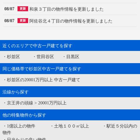
08/07
和泉３丁目の物件情報を更新しました
更新
08/07
阿佐谷北４丁目の物件情報を更新しました
更新
近くのエリアで中古一戸建てを探す
・
杉並区
・
世田谷区
・
目黒区
同じ価格帯で杉並区中古一戸建てを探す
・
杉並区の20001万円以上 中古一戸建て
沿線から探す
・
京王井の頭線
>
20001万円以上
他の特集物件から探す
・
1億以上の物件
・
土地１００㎡以上
・
駅近５分以内の
物件
・
日当たりの良い物件