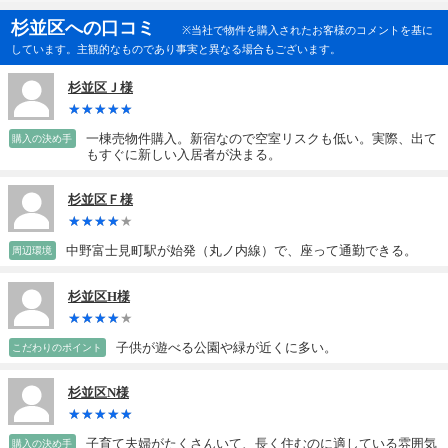
杉並区への口コミ
※当社で物件を購入されたお客様のコメントを基に
しています。主観的なものであり事実と異なる場合もございます。
杉並区Ｊ様
一棟売物件購入。新宿なので空室リスクも低い。実際、出て
購入の決め手
もすぐに新しい入居者が決まる。
杉並区Ｆ様
中野富士見町駅が始発（丸ノ内線）で、座って通勤できる。
周辺環境
杉並区H様
子供が遊べる公園や緑が近くに多い。
こだわりのポイント
杉並区N様
子育て夫婦がたくさんいて、長く住むのに適している雰囲気
購入の決め手