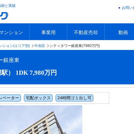
信頼と実績
お問い
マンション
事業用
不動産売却
動画
ンション(エリア別)
中央区
シティタワー銀座東(7980万円)
エリアで探す
沿線で探す
本日の新着物件
今週の新着物件
エリアで探す
沿線で探す
本日の新着物件
今週の新着物件
不動産売却トップ
簡単無料査定
不動産売却の流れ
不動産売却 Q&A
海外からの不動産売買
住まなび
TVCMギ
放送スケジ
お客様の声
ー銀座東
 1DK 7,980万円
レベーター
宅配ボックス
24時間ゴミ出し可