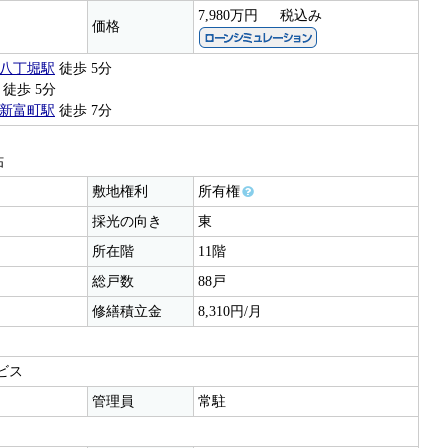
7,980万円
税込み
価格
八丁堀駅
徒歩 5分
徒歩 5分
新富町駅
徒歩 7分
帖
敷地権利
所有権
採光の向き
東
所在階
11階
総戸数
88戸
修繕積立金
8,310円/月
ビス
管理員
常駐