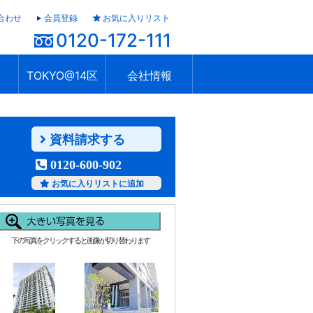
合わせ
会員登録
お気に入りリスト
0120-172-111
TOKYO@14区
会社情報
ャラリー
ュール
TOKYO@14区トップ
ブランド 高級住宅街
住まいのお役立ち
税・住宅ローン
不動産投資のポイント
防災！東京の地震
地域情報「東京さんぽ」
会社概要
アクセス
住建ハウジング上原支店
住建ハウジング中野
採用情報
資料請求する
0120-600-902
お気に入りリストに追加
下の写真をクリックすると画像が切り替わります