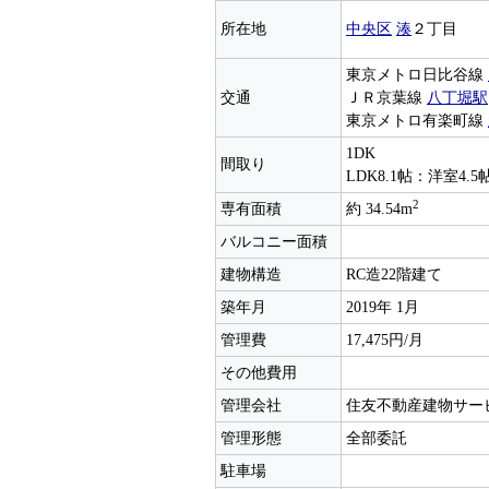
所在地
中央区
湊
２丁目
東京メトロ日比谷線
交通
ＪＲ京葉線
八丁堀駅
東京メトロ有楽町線
1DK
間取り
LDK8.1帖：洋室4.5
2
専有面積
約 34.54m
バルコニー面積
建物構造
RC造22階建て
築年月
2019年 1月
管理費
17,475円/月
その他費用
管理会社
住友不動産建物サー
管理形態
全部委託
駐車場