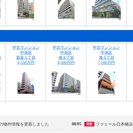
中古マンション
中古マンション
中古マンション
中央区
中央区
中央区
目
新富１丁目
佃３丁目
湊３丁目
6,550万円
8,500万円
7,180万円
08/05
の物件情報を更新しました
ファミール日本橋浜
更新