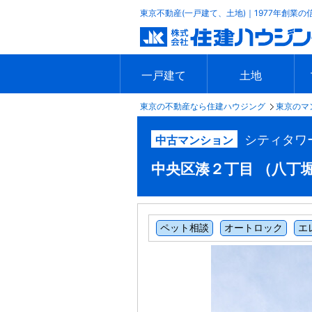
東京不動産(一戸建て、土地)｜1977年創業の
一戸建て
土地
東京の不動産なら住建ハウジング
東京のマ
エリアで探す
沿線で探す
新築一戸建て
中古一戸建て
本日の新着物件
今週の新着物件
エリアで探す
沿線で探す
本日の新着物件
今週の新着物件
シティタワ
中古マンション
中央区湊２丁目 （八丁堀駅）
ペット相談
オートロック
エ