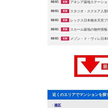
08/05
更新
08/05
スタジオ・スクエア人形
更新
08/05
更新
08/05
スカール築地の物件情報
更新
08/05
更新
近くのエリアでマンションを探
・
港区