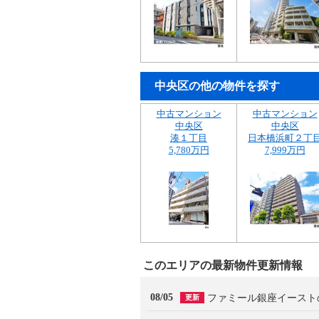
中央区の他の物件を探す
中古マンション
中古マンション
中央区
中央区
湊１丁目
日本橋浜町２丁
5,780万円
7,999万円
このエリアの最新物件更新情報
08/05
ファミール銀座イースト
更新