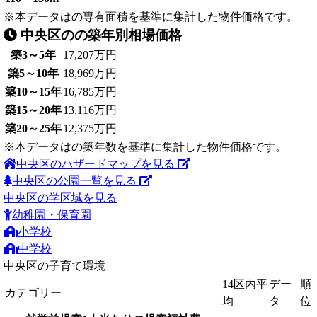
※本データはの専有面積を基準に集計した物件価格です。
中央区のの築年別相場価格
築3～5年
17,207万円
築5～10年
18,969万円
築10～15年
16,785万円
築15～20年
13,116万円
築20～25年
12,375万円
※本データはの築年数を基準に集計した物件価格です。
中央区のハザードマップを見る
中央区の公園一覧を見る
中央区の学区域を見る
幼稚園・保育園
小学校
中学校
中央区の子育て環境
14区内平
デー
順
カテゴリー
均
タ
位