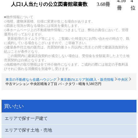
4.16
4
人口1人当たりの公立図書館蔵書数
3.68冊
冊
位
■物件情報について
◇地積、建物床面積、仕様に変更が生じる場合があります。
◇図面と現況が異なる場合には現況を優先します。
◇本ホームページ上の不動産物件情報につきましては、弊社の責任において、管理
運用を行っておりますが、
更新処理のタイムラグ等により、ご覧戴いた時並びにお問い合わせの時点で、既
に成約している場合もございますので、ご容赦下さい。
◇建築条件付土地の販売は、売買契約後３ヶ月以内に売主との間で建築請負契約を
結ぶことが条件となり、
この期間内に建築請負契約が成立しない場合は、受領金を全額返済した上で土地
売買契約は白紙となります。
◇掲載物件の取引態様は全て仲介物件になります。ご成約の際には規定の手数料及
びそれに係わる消費税を別途申し受けます。
東京の不動産なら住建ハウジング
東京都の(エリア別)購入・販売情報
中央区
中古マンション 中央区晴海２丁目 パ－クタワ－晴海 9,580万円
買いたい
エリアで探す一戸建て
エリアで探す土地・売地