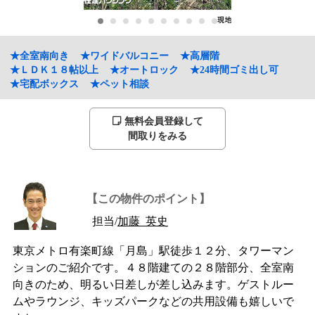
★全室南向き
★ワイドバルコニー
★高層階
★ＬＤＫ１８帖以上
★オートロック
★24時間ゴミ出し可
★宅配ボックス
★ペット相談
無料会員登録して
間取りをみる
【この物件のポイント】
担当/
加藤 英史
東京メトロ有楽町線「月島」駅徒歩１２分、タワーマン
ションのご紹介です。４８階建ての２８階部分、全室南
向きのため、明るい日差しが差し込みます。ゲストルー
ムやラウンジ、キッズパークなどの共用設備も嬉しいで