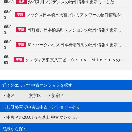
08/05
秀和新川レジデンスの物件情報を更新しました
更新
08/0
レックス日本橋水天宮プレミアタワーの物件情報を更新しました
更新
5
08/0
日商岩井日本橋浜町マンションの物件情報を更新しました
更新
5
08/0
ザ・パークハウス日本橋蛎殻町の物件情報を更新しました
更新
5
08/
クレヴィア東京八丁堀 Ｃｈｕｏ Ｍｉｎａｔｏの物件情報を更新しました
更新
05
近くのエリアで中古マンションを探す
・
港区
・
文京区
・
新宿区
同じ価格帯で中央区中古マンションを探す
・
中央区の20001万円以上 中古マンション
沿線から探す