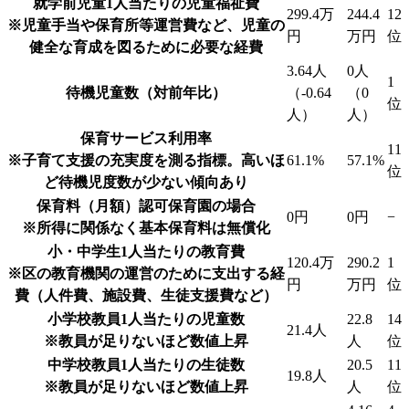
就学前児童1人当たりの児童福祉費
299.4万
244.4
12
※児童手当や保育所等運営費など、児童の
円
万円
位
健全な育成を図るために必要な経費
3.64人
0人
1
待機児童数（対前年比）
（-0.64
（0
位
人）
人）
保育サービス利用率
11
※子育て支援の充実度を測る指標。高いほ
61.1%
57.1%
位
ど待機児度数が少ない傾向あり
保育料（月額）
認可保育園の場合
0円
0円
−
※所得に関係なく基本保育料は無償化
小・中学生1人当たりの教育費
120.4万
290.2
1
※区の教育機関の運営のために支出する経
円
万円
位
費（人件費、施設費、生徒支援費など）
小学校教員1人当たりの児童数
22.8
14
21.4人
※教員が足りないほど数値上昇
人
位
中学校教員1人当たりの生徒数
20.5
11
19.8人
※教員が足りないほど数値上昇
人
位