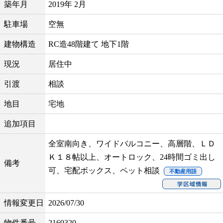
築年月
2019年 2月
駐車場
空無
建物構造
RC造48階建て 地下1階
現況
居住中
引渡
相談
地目
宅地
追加項目
全室南向き、ワイドバルコニー、高層階、ＬＤ
Ｋ１８帖以上、オートロック、24時間ゴミ出し
備考
可、宅配ボックス、ペット相談
不動産用語
情報変更日
2026/07/30
物件番号
2169320