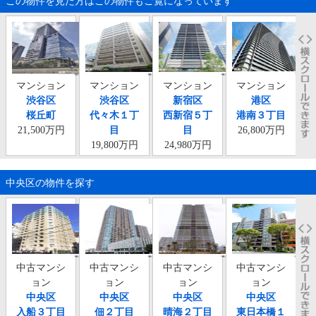
この物件を見た方はこの物件もご覧になっています
マンション
マンション
マンション
マンション
渋谷区
渋谷区
新宿区
港区
桜丘町
代々木１丁
西新宿５丁
港南３丁目
東
21,500万円
目
目
26,800万円
19,800万円
24,980万円
中央区の物件を探す
中古マンシ
中古マンシ
中古マンシ
中古マンシ
ョン
ョン
ョン
ョン
中央区
中央区
中央区
中央区
入船３丁目
佃２丁目
晴海２丁目
東日本橋１