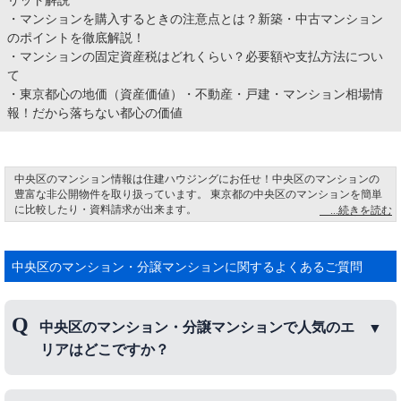
・
マンションを購入するときの注意点とは？新築・中古マンション
のポイントを徹底解説！
・
マンションの固定資産税はどれくらい？必要額や支払方法につい
て
・
東京都心の地価（資産価値）・不動産・戸建・マンション相場情
報！だから落ちない都心の価値
中央区のマンション情報は住建ハウジングにお任せ！中央区のマンションの
豊富な非公開物件を取り扱っています。 東京都の中央区のマンションを簡単
に比較したり・資料請求が出来ます。
中央区日本橋は、江戸時代には五街道の起点になり、物資運搬の「水の道」
の中心となりました。 明治には日本橋の中央に「日本国道路元標」が設置さ
れ、ここが日本の道路の起点と定められました。 今でも橋の中央には「日本
中央区のマンション・分譲マンションに関するよくあるご質問
国道路元標」の文字があります。これは当時の総理大臣である佐藤栄作氏の
書かれた文字です。 現在では日本橋の上には首都高速道路が走り、都内の移
動や物流に欠かせない大動脈となっています。
中央区のマンション・分譲マンションで人気のエ
リアはどこですか？
中央区のマンション・分譲マンションで人気のエリ