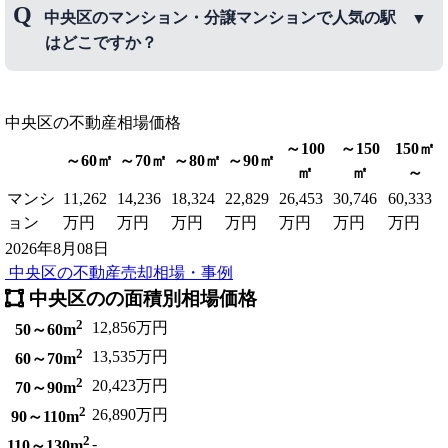
中央区のマンション・分譲マンションで人気の駅
アは、
月島
、
勝どき
、
晴海
などです。
はどこですか？
中央区のマンション・分譲マンションで人気の駅
中央区
は、
の不動産相場価格
銀座駅
、
月島駅
、
勝どき駅
などです。
～100
～150
150㎡
～60㎡
～70㎡
～80㎡
～90㎡
㎡
㎡
～
マンシ
11,262
14,236
18,324
22,829
26,453
30,746
60,333
ョン
万円
万円
万円
万円
万円
万円
万円
2026年8月08日
中央区の不動産売却相場・事例
中央区のの面積別相場価格
2
12,856万円
50～60m
2
13,535万円
60～70m
2
20,423万円
70～90m
2
26,890万円
90～110m
2
-
110～130m