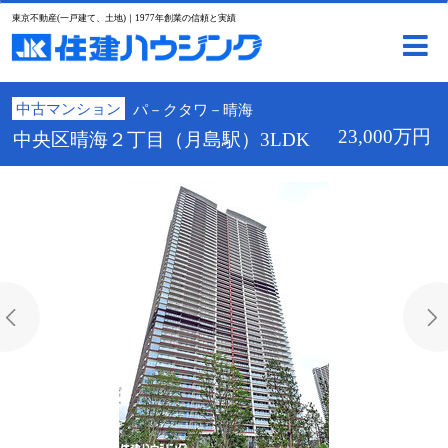
東京不動産(一戸建て、土地)｜1977年創業の信頼と実績
中古マンション
パ－クタワ－晴海
23,000万円
中央区晴海２丁目（月島駅）3LDK