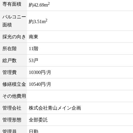
2
専有面積
約42.69m
バルコニー
2
約3.51m
面積
採光の向き
南東
所在階
11階
総戸数
53戸
管理費
10300円/月
修繕積立金
10540円/月
その他費用
管理会社
株式会社青山メイン企画
管理形態
全部委託
管理員
日勤