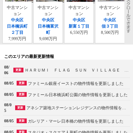
中古マンシ
中古マンシ
中古マンシ
中古マンシ
ョン
ョン
ョン
ョン
中央区
中央区
中央区
中央区
日本橋浜町
日本橋富沢
新富１丁目
佃３丁目
２丁目
町
6,550万円
8,500万円
7,999万円
9,698万円
このエリアの最新更新情報
08/
ＨＡＲＵＭＩ ＦＬＡＧ ＳＵＮ ＶＩＬＬＡＧＥ Ｔ棟の物件情報を更新しました
更新
06
08/05
ファミール銀座イーストの物件情報を更新しました
更新
08/05
ファミール日本橋浜町公園の物件情報を更新しました
更新
08/0
アネシア築地ステーションレジデンスの物件情報を更新しました
更新
5
08/05
ガレリア・マーレ日本橋の物件情報を更新しました
更新
08/05
スタジオ・スクエア人形町の物件情報を更新しました
更新