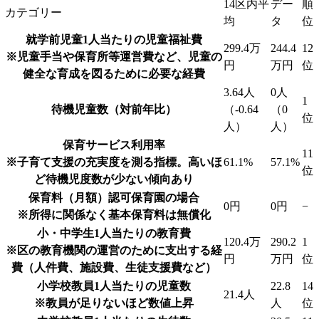
14区内平
デー
順
カテゴリー
均
タ
位
就学前児童1人当たりの児童福祉費
299.4万
244.4
12
※児童手当や保育所等運営費など、児童の
円
万円
位
健全な育成を図るために必要な経費
3.64人
0人
1
待機児童数（対前年比）
（-0.64
（0
位
人）
人）
保育サービス利用率
11
※子育て支援の充実度を測る指標。高いほ
61.1%
57.1%
位
ど待機児度数が少ない傾向あり
保育料（月額）
認可保育園の場合
0円
0円
−
※所得に関係なく基本保育料は無償化
小・中学生1人当たりの教育費
120.4万
290.2
1
※区の教育機関の運営のために支出する経
円
万円
位
費（人件費、施設費、生徒支援費など）
小学校教員1人当たりの児童数
22.8
14
21.4人
※教員が足りないほど数値上昇
人
位