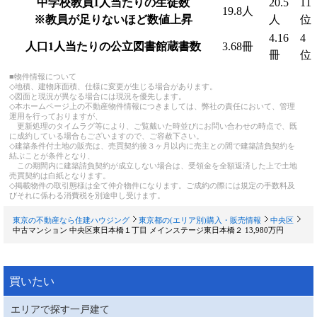
中学校教員1人当たりの生徒数
20.5
11
19.8人
※教員が足りないほど数値上昇
人
位
4.16
4
人口1人当たりの公立図書館蔵書数
3.68冊
冊
位
■物件情報について
◇地積、建物床面積、仕様に変更が生じる場合があります。
◇図面と現況が異なる場合には現況を優先します。
◇本ホームページ上の不動産物件情報につきましては、弊社の責任において、管理
運用を行っておりますが、
更新処理のタイムラグ等により、ご覧戴いた時並びにお問い合わせの時点で、既
に成約している場合もございますので、ご容赦下さい。
◇建築条件付土地の販売は、売買契約後３ヶ月以内に売主との間で建築請負契約を
結ぶことが条件となり、
この期間内に建築請負契約が成立しない場合は、受領金を全額返済した上で土地
売買契約は白紙となります。
◇掲載物件の取引態様は全て仲介物件になります。ご成約の際には規定の手数料及
びそれに係わる消費税を別途申し受けます。
東京の不動産なら住建ハウジング
東京都の(エリア別)購入・販売情報
中央区
中古マンション 中央区東日本橋１丁目 メインステージ東日本橋２ 13,980万円
買いたい
エリアで探す一戸建て