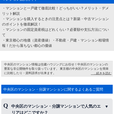
・
マンションと一戸建て徹底比較！どっちがいい？メリット・デメ
リット解説
・
マンションを購入するときの注意点とは？新築・中古マンション
のポイントを徹底解説！
・
マンションの固定資産税はどれくらい？必要額や支払方法につい
て
・
東京都心の地価（資産価値）・不動産・戸建・マンション相場情
報！だから落ちない都心の価値
中央区のマンション情報は住建ハウジングにお任せ！中央区のマンションの
豊富な非公開物件を取り扱っています。 東京都の中央区のマンションを簡単
に比較したり・資料請求が出来ます。
中央区日本橋は、江戸時代には五街道の起点になり、物資運搬の「水の道」
の中心となりました。 明治には日本橋の中央に「日本国道路元標」が設置さ
れ、ここが日本の道路の起点と定められました。 今でも橋の中央には「日本
中央区のマンション・分譲マンションに関するよくあるご質問
国道路元標」の文字があります。これは当時の総理大臣である佐藤栄作氏の
書かれた文字です。 現在では日本橋の上には首都高速道路が走り、都内の移
動や物流に欠かせない大動脈となっています。
中央区のマンション・分譲マンションで人気のエ
リアはどこですか？