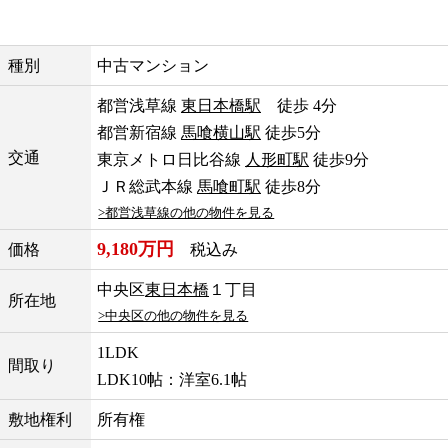
種別
中古マンション
都営浅草線
東日本橋駅
徒歩 4分
都営新宿線
馬喰横山駅
徒歩5分
交通
東京メトロ日比谷線
人形町駅
徒歩9分
ＪＲ総武本線
馬喰町駅
徒歩8分
>都営浅草線の他の物件を見る
9,180万円
価格
税込み
中央区
東日本橋
１丁目
所在地
>中央区の他の物件を見る
1LDK
間取り
LDK10帖：洋室6.1帖
敷地権利
所有権