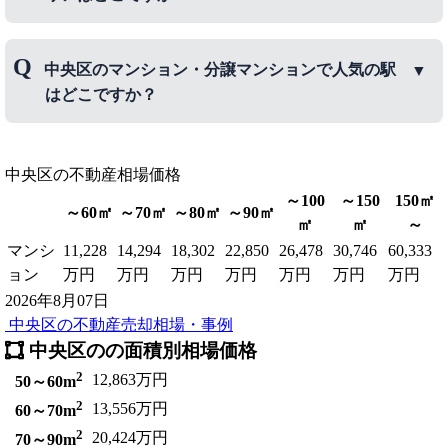
中央区のマンション・分譲マンションで人気のエリ
中央区のマンション・分譲マンションで人気の駅
アは、
月島
、
勝どき
、
晴海
などです。
はどこですか？
中央区のマンション・分譲マンションで人気の駅
中央区
は、
の不動産相場価格
銀座駅
、
月島駅
、
勝どき駅
などです。
～100
～150
150㎡
～60㎡
～70㎡
～80㎡
～90㎡
㎡
㎡
～
マンシ
11,228
14,294
18,302
22,850
26,478
30,746
60,333
ョン
万円
万円
万円
万円
万円
万円
万円
2026年8月07日
中央区の不動産売却相場・事例
中央区のの面積別相場価格
2
12,863万円
50～60m
2
13,556万円
60～70m
2
20,424万円
70～90m