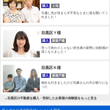
購入
土地
引越し先が決まらず不安なときに道を開いてく
れました！
目黒区Ｙ様
購入
新築戸建
売って終わりじゃない担当者の姿勢に信頼感が
深くなりました！
目黒区Ｋ様
購入
新築戸建
他社も行きましたけど住建さんの方が頼りにな
った
→
目黒区の不動産を購入・売却したお客様の体験談をもっと見る