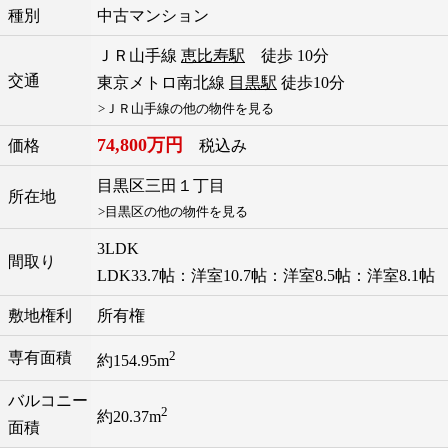
種別
中古マンション
ＪＲ山手線
恵比寿駅
徒歩 10分
交通
東京メトロ南北線
目黒駅
徒歩10分
>ＪＲ山手線の他の物件を見る
74,800万円
価格
税込み
目黒区
三田
１丁目
所在地
>目黒区の他の物件を見る
3LDK
間取り
LDK33.7帖：洋室10.7帖：洋室8.5帖：洋室8.1帖
敷地権利
所有権
2
専有面積
約154.95m
バルコニー
2
約20.37m
面積