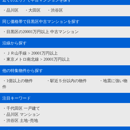
近くのエリアで中古マンションを探す
・
品川区
・
大田区
・
渋谷区
同じ価格帯で目黒区中古マンションを探す
・
目黒区の20001万円以上 中古マンション
沿線から探す
・
ＪＲ山手線
>
20001万円以上
・
東京メトロ南北線
>
20001万円以上
他の特集物件から探す
・
1億以上の物件
・
駅近５分以内の物件
・
地震に強い物
件
注目キーワード
・
千代田区 一戸建て
・
品川区 マンション
・
渋谷区 土地･売地