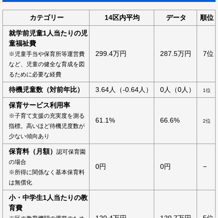
カテゴリー
14区内平均
データ
順位
就学前児童1人当たりの児
童福祉費
299.4万円
287.5万円
7位
※児童手当や保育所等運営費
など、児童の健全な育成を図
るために必要な経費
待機児童数（対前年比）
3.64人（-0.64人）
0人（0人）
1位
保育サービス利用率
※子育て支援の充実度を測る
61.1%
66.6%
2位
指標。高いほど待機児度数が
少ない傾向あり
保育料（月額）
認可保育園
の場合
0円
0円
−
※所得に関係なく基本保育料
は無償化
小・中学生1人当たりの教
育費