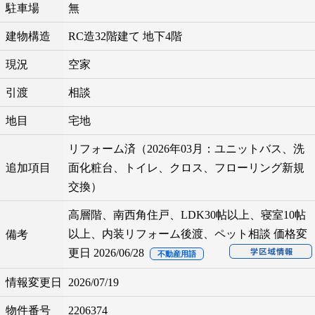
駐車場
無
建物構造
RC造32階建て 地下4階
現況
空家
引渡
相談
地目
宅地
リフォーム済（2026年03月：ユニットバス、洗
追加項目
面化粧台、トイレ、クロス、フローリング新規
交換）
高層階、南西角住戸、LDK30帖以上、寝室10帖
以上、内装リフォーム後渡、ペット相談 価格変
備考
更日 2026/06/28
不動産用語
情報変更日
2026/07/19
物件番号
2206374