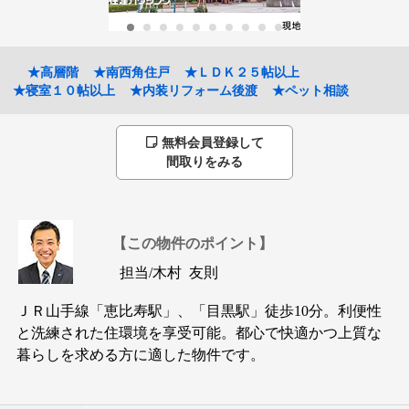
★高層階
★南西角住戸
★ＬＤＫ２５帖以上
★寝室１０帖以上
★内装リフォーム後渡
★ペット相談
無料会員登録して
間取りをみる
【この物件のポイント】
担当/
木村 友則
ＪＲ山手線「恵比寿駅」、「目黒駅」徒歩10分。利便性
と洗練された住環境を享受可能。都心で快適かつ上質な
暮らしを求める方に適した物件です。