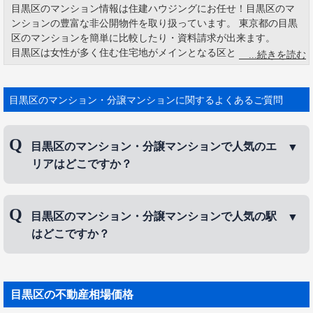
目黒区のマンション情報は住建ハウジングにお任せ！目黒区のマ
ンションの豊富な非公開物件を取り扱っています。 東京都の目黒
区のマンションを簡単に比較したり・資料請求が出来ます。
目黒区は女性が多く住む住宅地がメインとなる区としては、生活
面での安全度は気になるところです。その点では、目黒区は高く
評価できます。火災発生件数は、目黒区は23区内で最下位、地震
による人的被害の大きさでも目黒区が最下位。被害が最も小さい
目黒区のマンション・分譲マンションに関するよくあるご質問
区といえるでしょう。
目黒区のマンション・分譲マンションで人気のエ
リアはどこですか？
目黒区のマンション・分譲マンションで人気のエリ
目黒区のマンション・分譲マンションで人気の駅
アは、
洗足
、
祐天寺
、
自由が丘
などです。
はどこですか？
目黒区のマンション・分譲マンションで人気の駅
は、
中目黒駅
、
自由が丘駅
、
駒場東大前駅
などで
目黒区
の不動産相場価格
す。