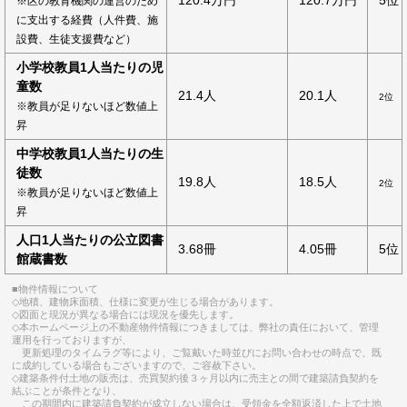
120.4万円
120.7万円
5位
※区の教育機関の運営のため
に支出する経費（人件費、施
設費、生徒支援費など）
小学校教員1人当たりの児
童数
21.4人
20.1人
2位
※教員が足りないほど数値上
昇
中学校教員1人当たりの生
徒数
19.8人
18.5人
2位
※教員が足りないほど数値上
昇
人口1人当たりの公立図書
3.68冊
4.05冊
5位
館蔵書数
■物件情報について
◇地積、建物床面積、仕様に変更が生じる場合があります。
◇図面と現況が異なる場合には現況を優先します。
◇本ホームページ上の不動産物件情報につきましては、弊社の責任において、管理
運用を行っておりますが、
更新処理のタイムラグ等により、ご覧戴いた時並びにお問い合わせの時点で、既
に成約している場合もございますので、ご容赦下さい。
◇建築条件付土地の販売は、売買契約後３ヶ月以内に売主との間で建築請負契約を
結ぶことが条件となり、
この期間内に建築請負契約が成立しない場合は、受領金を全額返済した上で土地