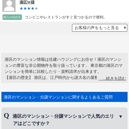
港区W様
コンビニやレストランがすぐ見つかるので便利。
購入の決め手
お客様の声をもっと見る
港区のマンション情報は住建ハウジングにお任せ！港区のマンシ
ョンの豊富な非公開物件を取り扱っています。 東京都の港区のマ
ンションを簡単に比較したり・資料請求が出来ます。
【港区の歴史】 港区は、江戸時代から諸大名の屋敷が置かれた由
緒正しい土地柄でもあります。 六本木の名前の由来として「上
杉・朽木・高木・青木・片桐・一柳」の6大名の屋敷があったから
とも言われています。 東京タワー、六本木ヒルズ、東京ミッドタ
港区のマンション・分譲マンションに関するよくあるご質問
ウン、赤坂サカス、レインボーブリッジなど、観光名所がたくさ
んあります。
港区のマンション・分譲マンションで人気のエリ
アはどこですか？