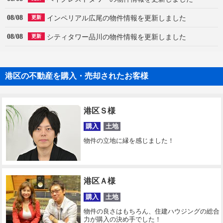
08/08
インペリアル広尾の物件情報を更新しました
更新
08/08
シティタワー品川の物件情報を更新しました
更新
港区の不動産を購入・売却されたお客様
港区Ｓ様
購入
土地
物件の立地に縁を感じました！
港区Ａ様
購入
土地
物件の良さはもちろん、住建ハウジングの総合
力が購入の決め手でした！