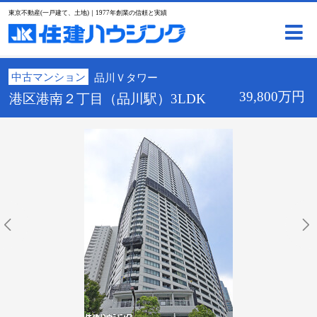
東京不動産(一戸建て、土地)｜1977年創業の信頼と実績
中古マンション
品川Ｖタワー
39,800万円
港区港南２丁目（品川駅）3LDK