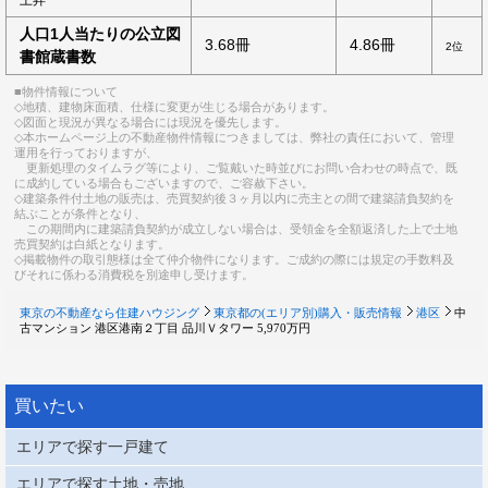
人口1人当たりの公立図
3.68冊
4.86冊
2位
書館蔵書数
■物件情報について
◇地積、建物床面積、仕様に変更が生じる場合があります。
◇図面と現況が異なる場合には現況を優先します。
◇本ホームページ上の不動産物件情報につきましては、弊社の責任において、管理
運用を行っておりますが、
更新処理のタイムラグ等により、ご覧戴いた時並びにお問い合わせの時点で、既
に成約している場合もございますので、ご容赦下さい。
◇建築条件付土地の販売は、売買契約後３ヶ月以内に売主との間で建築請負契約を
結ぶことが条件となり、
この期間内に建築請負契約が成立しない場合は、受領金を全額返済した上で土地
売買契約は白紙となります。
◇掲載物件の取引態様は全て仲介物件になります。ご成約の際には規定の手数料及
びそれに係わる消費税を別途申し受けます。
東京の不動産なら住建ハウジング
東京都の(エリア別)購入・販売情報
港区
中
古マンション 港区港南２丁目 品川Ｖタワー 5,970万円
買いたい
エリアで探す一戸建て
エリアで探す土地・売地