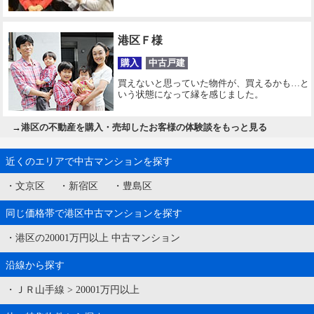
港区Ｆ様
購入
中古戸建
買えないと思っていた物件が、買えるかも…と
いう状態になって縁を感じました。
→
港区の不動産を購入・売却したお客様の体験談をもっと見る
近くのエリアで中古マンションを探す
・
文京区
・
新宿区
・
豊島区
同じ価格帯で港区中古マンションを探す
・
港区の20001万円以上 中古マンション
沿線から探す
・
ＪＲ山手線
>
20001万円以上