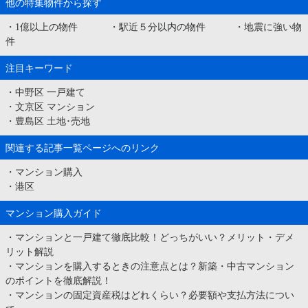
他の特集物件から探す
・
1億以上の物件
・
駅近５分以内の物件
・
地震に強い物
件
注目キーワード
・
中野区 一戸建て
・
文京区 マンション
・
豊島区 土地･売地
関連する記事一覧ページへのリンク
・
マンション購入
・
港区
マンション購入ガイド
・
マンションと一戸建て徹底比較！どっちがいい？メリット・デメ
リット解説
・
マンションを購入するときの注意点とは？新築・中古マンション
のポイントを徹底解説！
・
マンションの固定資産税はどれくらい？必要額や支払方法につい