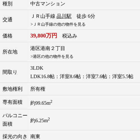
種別
中古マンション
ＪＲ山手線
品川駅
徒歩 6分
交通
>ＪＲ山手線の他の物件を見る
39,800万円
価格
税込み
港区
港南
２丁目
所在地
>港区の他の物件を見る
3LDK
間取り
LDK16.8帖：洋室8.6帖：洋室7.6帖：洋室5.5帖
敷地権利
所有権
2
専有面積
約99.65m
バルコニー
2
約6.25m
面積
採光の向き
南東