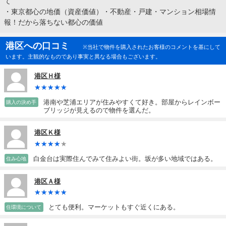
て
・
東京都心の地価（資産価値）・不動産・戸建・マンション相場情
報！だから落ちない都心の価値
港区への口コミ
※当社で物件を購入されたお客様のコメントを基にして
います。主観的なものであり事実と異なる場合もございます。
港区Ｈ様
港南や芝浦エリアが住みやすくて好き。部屋からレインボー
購入の決め手
ブリッジが見えるので物件を選んだ。
港区Ｋ様
白金台は実際住んでみて住みよい街。坂が多い地域ではある。
住み心地
港区Ａ様
とても便利。マーケットもすぐ近くにある。
住環境について