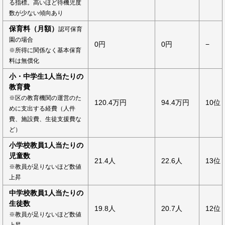
る指標。高いほど待機児度
数が少ない傾向あり
保育料（月額）
認可保育
園の場合
0円
0円
−
※所得に関係なく基本保育
料は無償化
小・中学生1人当たりの
教育費
※区の教育機関の運営のた
120.4万円
94.4万円
10位
めに支出する経費（人件
費、施設費、生徒支援費な
ど）
小学校教員1人当たりの
児童数
21.4人
22.6人
13位
※教員が足りないほど数値
上昇
中学校教員1人当たりの
生徒数
19.8人
20.7人
12位
※教員が足りないほど数値
上昇