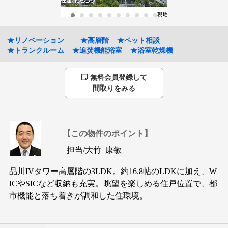
★リノベーション
★高層階
★ペット相談
★トランクルーム
★追焚機能浴室
★浴室乾燥機
無料会員登録して
間取りをみる
【この物件のポイント】
担当/
大竹 康敏
品川IVタワー高層階の3LDK。約16.8帖のLDKに加え、W
ICやSICなど収納も充実。眺望を楽しめる住戸位置で、都
市機能と落ち着きが調和した住環境。