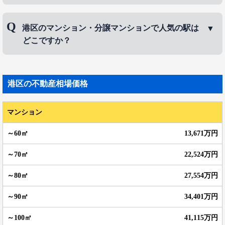
港区のマンション・分譲マンションで人気のエリア
港区のマンション・分譲マンションで人気の駅は
は、
白金台
、
白金
、
高輪
などです。
どこですか？
港区のマンション・分譲マンションで人気の駅は、
青山一丁目駅
、
表参道駅
、
麻布十番駅
などです。
港区
の不動産相場価格
マンション
13,671万円
22,524万円
27,554万円
34,401万円
41,115万円