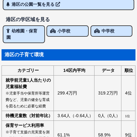
港区の公園一覧を見る
港区の学区域を見る
幼稚園・保育
小学校
中学校
園
港区の子育て環境
カテゴリー
14区内平均
データ
順位
就学前児童1人当たりの
児童福祉費
299.4万円
319.2万円
4位
※児童手当や保育所等運営
費など、児童の健全な育成
を図るために必要な経費
待機児童数（対前年比）
3.64人（-0.64人）
0人（0人）
1位
保育サービス利用率
※子育て支援の充実度を測
61.1%
58.9%
9位