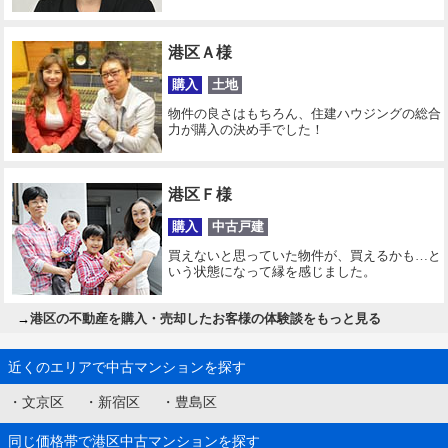
港区Ａ様
購入
土地
物件の良さはもちろん、住建ハウジングの総合
力が購入の決め手でした！
港区Ｆ様
購入
中古戸建
買えないと思っていた物件が、買えるかも…と
いう状態になって縁を感じました。
→
港区の不動産を購入・売却したお客様の体験談をもっと見る
近くのエリアで中古マンションを探す
・
文京区
・
新宿区
・
豊島区
同じ価格帯で港区中古マンションを探す