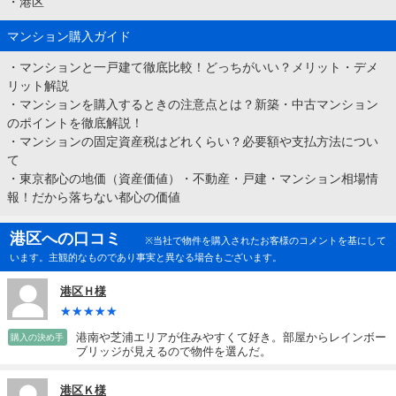
・
港区
マンション購入ガイド
・
マンションと一戸建て徹底比較！どっちがいい？メリット・デメ
リット解説
・
マンションを購入するときの注意点とは？新築・中古マンション
のポイントを徹底解説！
・
マンションの固定資産税はどれくらい？必要額や支払方法につい
て
・
東京都心の地価（資産価値）・不動産・戸建・マンション相場情
報！だから落ちない都心の価値
港区への口コミ
※当社で物件を購入されたお客様のコメントを基にして
います。主観的なものであり事実と異なる場合もございます。
港区Ｈ様
港南や芝浦エリアが住みやすくて好き。部屋からレインボー
購入の決め手
ブリッジが見えるので物件を選んだ。
港区Ｋ様