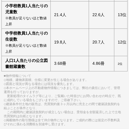
小学校教員1人当たりの
児童数
21.4人
22.6人
13位
※教員が足りないほど数値
上昇
中学校教員1人当たりの
生徒数
19.8人
20.7人
12位
※教員が足りないほど数値
上昇
人口1人当たりの公立図
3.68冊
4.86冊
2位
書館蔵書数
■物件情報について
◇地積、建物床面積、仕様に変更が生じる場合があります。
◇図面と現況が異なる場合には現況を優先します。
◇本ホームページ上の不動産物件情報につきましては、弊社の責任において、管理
運用を行っておりますが、
更新処理のタイムラグ等により、ご覧戴いた時並びにお問い合わせの時点で、既
に成約している場合もございますので、ご容赦下さい。
◇建築条件付土地の販売は、売買契約後３ヶ月以内に売主との間で建築請負契約を
結ぶことが条件となり、
この期間内に建築請負契約が成立しない場合は、受領金を全額返済した上で土地
売買契約は白紙となります。
◇掲載物件の取引態様は全て仲介物件になります。ご成約の際には規定の手数料及
びそれに係わる消費税を別途申し受けます。