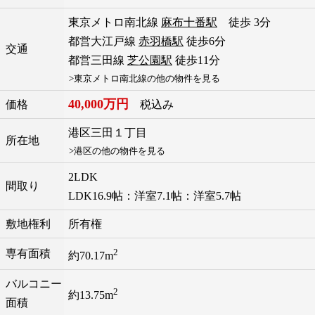
東京メトロ南北線
麻布十番駅
徒歩 3分
都営大江戸線
赤羽橋駅
徒歩6分
交通
都営三田線
芝公園駅
徒歩11分
>東京メトロ南北線の他の物件を見る
40,000万円
価格
税込み
港区
三田
１丁目
所在地
>港区の他の物件を見る
2LDK
間取り
LDK16.9帖：洋室7.1帖：洋室5.7帖
敷地権利
所有権
2
専有面積
約70.17m
バルコニー
2
約13.75m
面積