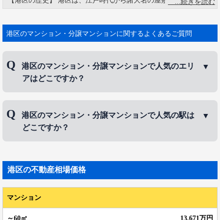
【港区の歴史】 港区は、江戸時代から諸大名の屋敷が置かれた由
緒正しい土地柄でもあります。 六本木の名前の由来として「上
杉・朽木・高木・青木・片桐・一柳」の6大名の屋敷があったから
とも言われています。 東京タワー、六本木ヒルズ、東京ミッドタ
港区のマンション・分譲マンションに関するよくあるご質問
ウン、赤坂サカス、レインボーブリッジなど、観光名所がたくさ
んあります。
港区のマンション・分譲マンションで人気のエリ
アはどこですか？
港区のマンション・分譲マンションで人気のエリア
港区のマンション・分譲マンションで人気の駅は
は、
白金台
、
白金
、
高輪
などです。
どこですか？
港区のマンション・分譲マンションで人気の駅は、
青山一丁目駅
、
表参道駅
、
麻布十番駅
などです。
港区
の不動産相場価格
マンション
13,671万円