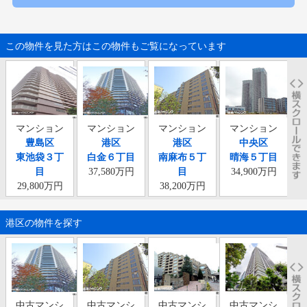
この物件を見た方はこの物件もご覧になっています
マンション
マンション
マンション
マンション
豊島区
港区
港区
中央区
東池袋３丁
白金６丁目
南麻布５丁
晴海５丁目
麻
目
37,580万円
目
34,900万円
29,800万円
38,200万円
港区の物件を探す
中古マンシ
中古マンシ
中古マンシ
中古マンシ