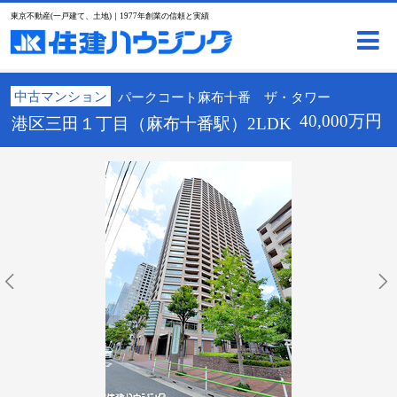
東京不動産(一戸建て、土地)｜1977年創業の信頼と実績
中古マンション
パークコート麻布十番 ザ・タワー
40,000万円
港区三田１丁目（麻布十番駅）2LDK