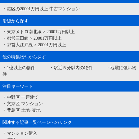
・
港区の20001万円以上 中古マンション
沿線から探す
・
東京メトロ南北線
>
20001万円以上
・
都営三田線
>
20001万円以上
・
都営大江戸線
>
20001万円以上
他の特集物件から探す
・
1億以上の物件
・
駅近５分以内の物件
・
地震に強い物
件
注目キーワード
・
中野区 一戸建て
・
文京区 マンション
・
豊島区 土地･売地
関連する記事一覧ページへのリンク
・
マンション購入