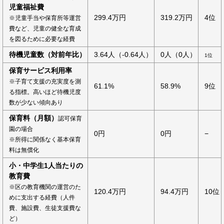
児童福祉費
299.4万円
319.2万円
4位
※児童手当や保育所等運営
費など、児童の健全な育成
を図るために必要な経費
待機児童数（対前年比）
3.64人（-0.64人）
0人（0人）
1位
保育サービス利用率
※子育て支援の充実度を測
61.1%
58.9%
9位
る指標。高いほど待機児度
数が少ない傾向あり
保育料（月額）
認可保育
園の場合
0円
0円
−
※所得に関係なく基本保育
料は無償化
小・中学生1人当たりの
教育費
※区の教育機関の運営のた
120.4万円
94.4万円
10位
めに支出する経費（人件
費、施設費、生徒支援費な
ど）