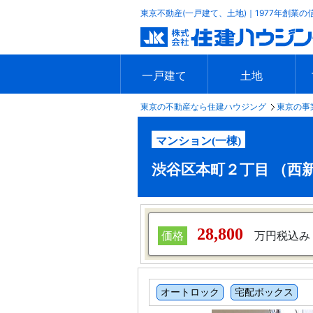
東京不動産(一戸建て、土地)｜1977年創業の
一戸建て
土地
東京の不動産なら住建ハウジング
東京の事
エリアで探す
沿線で探す
新築一戸建て
中古一戸建て
本日の新着物件
今週の新着物件
エリアで探す
沿線で探す
本日の新着物件
今週の新着物件
マンション(一棟)
渋谷区本町２丁目 （西新宿
28,800
価格
万円税込み
オートロック
宅配ボックス