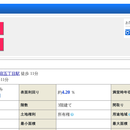
お
目
宿五丁目駅
徒歩 11分
11分
み
4.20
表面利回り
約
％
満室時年
階数
3階建て
間取り
土地権利
所有権
用途地域
最小面積
最大面積