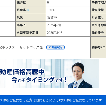
住戸数
6
事務管理
容積率
180％
接道状況
現況
賃貸中
引き渡し
築年月
2025年2月
取引き態
次回更新予定日
2026/08/16
物件番号
配ボックス セットバック 無
物件QR
不動産用語
物件をご覧になった方は他にもこのような物件をご覧になっています