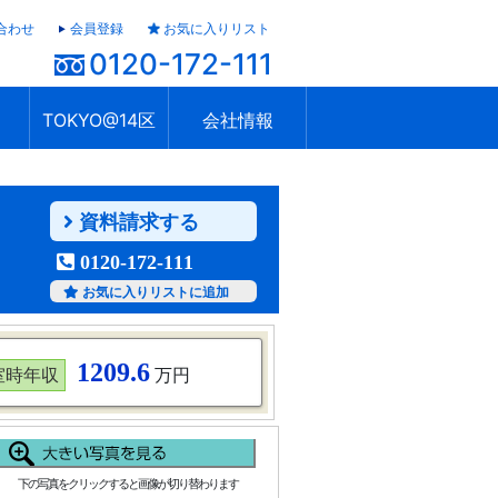
合わせ
会員登録
お気に入りリスト
0120-172-111
TOKYO@14区
会社情報
ャラリー
ュール
TOKYO@14区トップ
ブランド 高級住宅街
住まいのお役立ち
税・住宅ローン
不動産投資のポイント
防災！東京の地震
地域情報「東京さんぽ」
会社概要
アクセス
住建ハウジング上原支店
住建ハウジング中野
採用情報
資料請求する
0120-172-111
お気に入りリストに追加
1209.6
室時年収
万円
下の写真をクリックすると画像が切り替わります