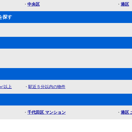
・
中央区
・
港区
を探す
㎡以上
・
駅近５分以内の物件
・
千代田区 マンション
・
港区 