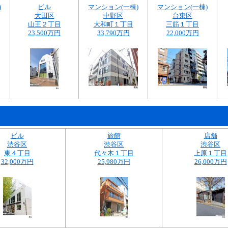
)
ビル
マンション(一棟)
マンション(一棟)
大田区
中野区
台東区
山王２丁目
大和町１丁目
三筋１丁目
23,500万円
33,790万円
22,000万円
ビル
旅館
店舗
渋谷区
渋谷区
渋谷区
東４丁目
代々木１丁目
上原１丁目
32,000万円
25,980万円
26,000万円