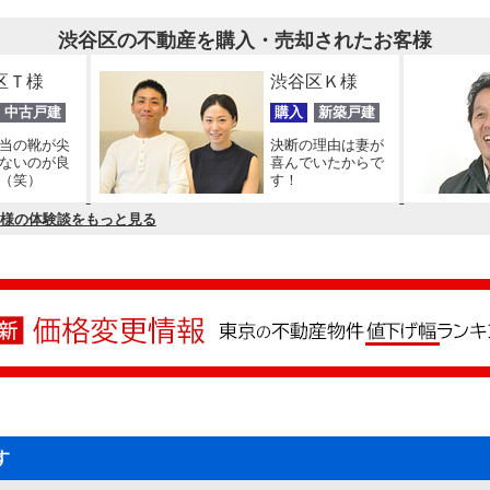
渋谷区の不動産を購入・売却されたお客様
区Ｔ様
渋谷区Ｋ様
中古戸建
購入
新築戸建
当の靴が尖
決断の理由は妻が
ないのが良
喜んでいたからで
（笑）
す！
様の体験談をもっと見る
す