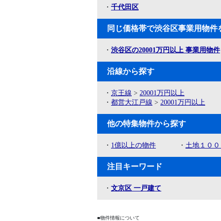
・
千代田区
同じ価格帯で渋谷区事業用物件
・
渋谷区の20001万円以上 事業用物件
沿線から探す
・
京王線
>
20001万円以上
・
都営大江戸線
>
20001万円以上
他の特集物件から探す
・
1億以上の物件
・
土地１００
注目キーワード
・
文京区 一戸建て
■物件情報について