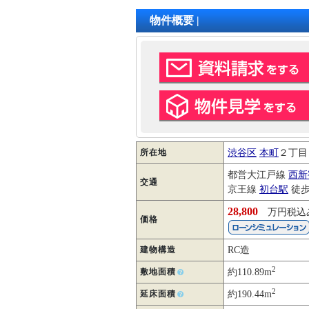
物件概要 |
所在地
渋谷区
本町
２丁
都営大江戸線
西新
交通
京王線
初台駅
徒歩
28,800
万円税込
価格
建物構造
RC造
2
敷地面積
約110.89m
2
延床面積
約190.44m