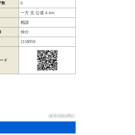
戸数
0
一方 北 公道 4.4ｍ
相談
様
仲介
2158959
コード