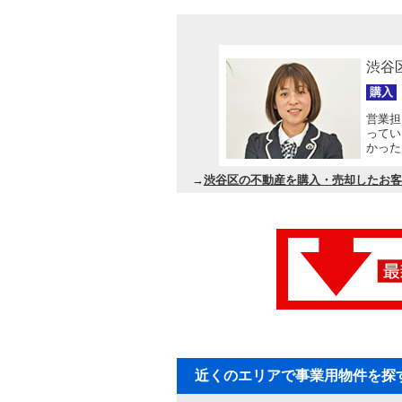
渋谷
購入
営業担
ってい
かった
→
渋谷区の不動産を購入・売却したお客
近くのエリアで事業用物件を探