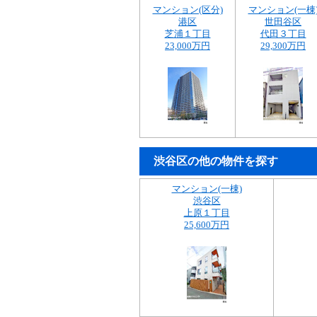
マンション(区分)
マンション(一棟
港区
世田谷区
芝浦１丁目
代田３丁目
23,000万円
29,300万円
渋谷区の他の物件を探す
マンション(一棟)
渋谷区
上原１丁目
25,600万円