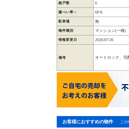
総戸数
6
建ぺい率
60％
駐車場
無
物件種別
マンション(一棟)
情報変更日
2026/07/26
オートロック、宅
備考
お客様におすすめの物件
この