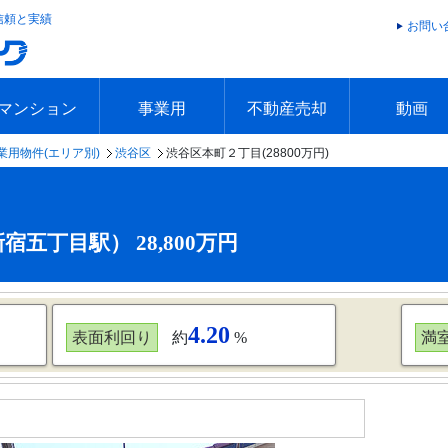
信頼と実績
お問い
マンション
事業用
不動産売却
動画
業用物件(エリア別)
渋谷区
渋谷区本町２丁目(28800万円)
エリアで探す
沿線で探す
本日の新着物件
今週の新着物件
エリアで探す
沿線で探す
本日の新着物件
今週の新着物件
不動産売却トップ
簡単無料査定
不動産売却の流れ
不動産売却 Q&A
海外からの不動産売買
住まなび
TVCMギ
放送スケジ
お客様の声
五丁目駅） 28,800万円
4.20
表面利回り
約
%
満