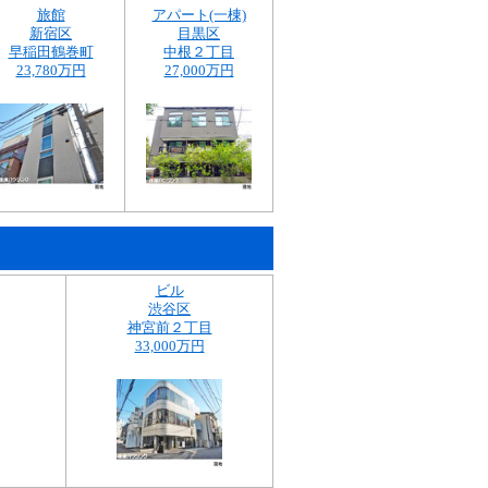
旅館
アパート(一棟)
新宿区
目黒区
早稲田鶴巻町
中根２丁目
23,780万円
27,000万円
ビル
渋谷区
神宮前２丁目
33,000万円