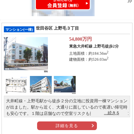
世田谷区 上野毛３丁目
マンション(一棟)
54,800
万円
東急大井町線 上野毛徒歩2分
2
土地面積：約184.56m
2
建物面積：約526.03m
大井町線・上野毛駅から徒歩２分の立地に投資用一棟マンション
が出ました。駅から近く、大通りに面しているので夜遅い帰宅時
も安心です。１階は店舗なので空室リスクも抑えられます。
詳細を見る