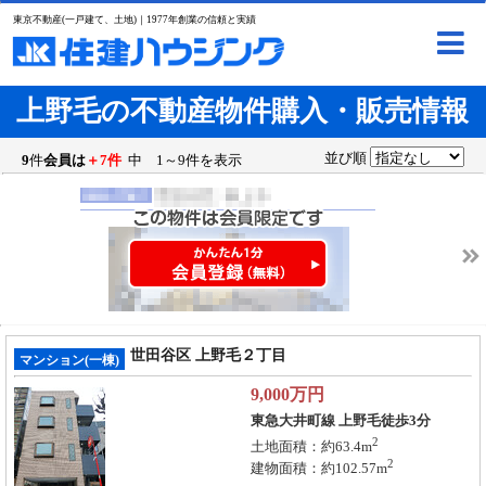
東京不動産(一戸建て、土地)｜1977年創業の信頼と実績
上野毛の不動産物件購入・販売情報
並び順
9
件
会員は
＋7件
中 1～9件を表示
世田谷区 上野毛２丁目
マンション(一棟)
9,000
万円
東急大井町線 上野毛徒歩3分
2
土地面積：約63.4m
2
建物面積：約102.57m