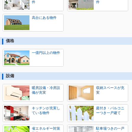
件
件
高台にある物件
価格
一億円以上の物件
設備
暖房設備・冷房設
収納スペースが充
備が充実
実
キッチンが充実し
庭付き・バルコニ
ている物件
ーつき一戸建て
省エネルギー対策
駐車場つきの一戸