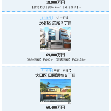
18,900万円
【敷地面積】約62.45㎡ 【延床面積】-
PR物件
中古一戸建て
渋谷区 広尾３丁目
69,800万円
【敷地面積】約100㎡ 【延床面積】約224.53㎡
PR物件
中古一戸建て
大田区 田園調布５丁目
60,400万円