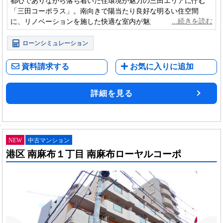
都心でありながら落ち着いた住環境が魅力の三田エリアに佇む
「三田コーポラス」。南向きで陽当たり良好な明るい住空間
に、リノベーションを施した快適な室内が魅力。利便性と居住
性を兼ね備え、心地よい都市生活を叶える住まいです。
ローンシミュレーション
資料請求する
お気に入りに追加
詳細を見る
NEW
中古マンション
港区 南麻布１丁目 南麻布ローヤルコーポ