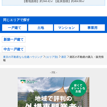
【敷地面積】約344.42㎡ 【延床面積】約464.86㎡
同じエリアで探す
一戸建て
土地
マンション
事業用
新築一戸建て
中古一戸建て
東京の不動産なら住建ハウジング
(エリア別)
港区
港区の不動産の購入・販売情
報
- PR -