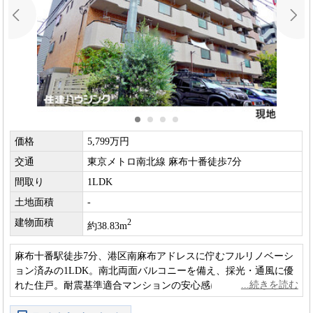
価格
5,799万円
交通
東京メトロ南北線 麻布十番徒歩7分
間取り
1LDK
土地面積
-
建物面積
2
約38.83m
麻布十番駅徒歩7分、港区南麻布アドレスに佇むフルリノベーシ
ョン済みの1LDK。南北両面バルコニーを備え、採光・通風に優
れた住戸。耐震基準適合マンションの安心感に加え、家具・エ
アコン付きですぐに新生活を始められる一室です。