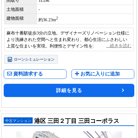
間取り
1LDK
土地面積
-
建物面積
2
約36.23m
麻布十番駅徒歩3分の立地。デザイナーズリノベーション仕様に
より洗練された空間へと生まれ変わり、都心生活にふさわしい
上質な住まいを実現。利便性とデザイン性を兼ね備えた、資産
性にも優れた一室。
ローンシミュレーション
資料請求する
お気に入りに追加
詳細を見る
港区 三田２丁目 三田コーポラス
中古マンション