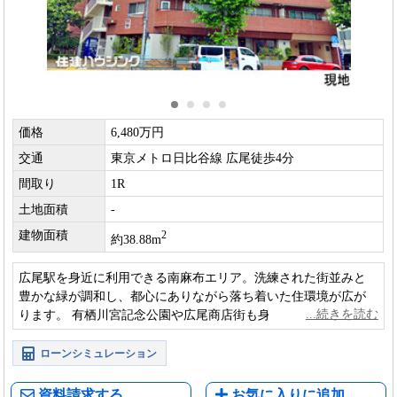
価格
6,480万円
交通
東京メトロ日比谷線 広尾徒歩4分
間取り
1R
土地面積
-
建物面積
2
約38.88m
広尾駅を身近に利用できる南麻布エリア。洗練された街並みと
豊かな緑が調和し、都心にありながら落ち着いた住環境が広が
ります。 有栖川宮記念公園や広尾商店街も身近で、日々の暮ら
しを快適に彩るロケーションです。
ローンシミュレーション
資料請求する
お気に入りに追加