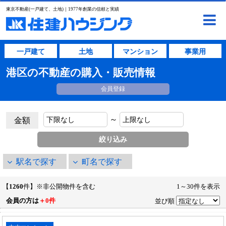
東京不動産(一戸建て、土地)｜1977年創業の信頼と実績
一戸建て
土地
マンション
事業用
港区の不動産の購入・販売情報
会員登録
～
金額
駅名で探す
町名で探す
【
1260
件】※非公開物件を含む
1～30件を表示
会員の方は
＋0件
並び順