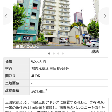
価格
6,500万円
交通
都営浅草線 三田徒歩8分
間取り
4LDK
土地面積
-
建物面積
2
約78.68m
三田駅徒歩8分、港区三田アドレスに位置する4LDK。専有78.68
平米の角住戸は3面採光を確保し、南東向きバルコニーを備えた