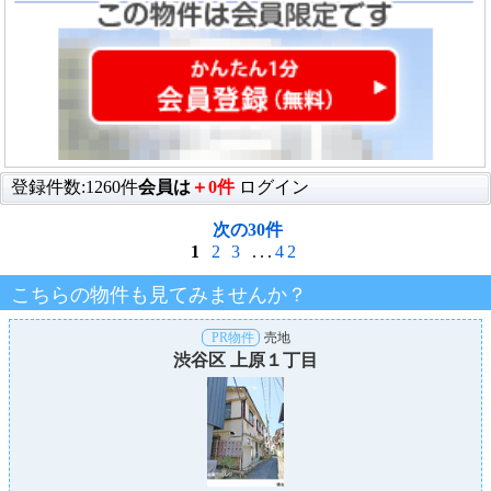
登録件数:1260件
会員は
＋0件
ログイン
次の30件
1
2
3
...
42
こちらの物件も見てみませんか？
PR物件
売地
渋谷区 上原１丁目