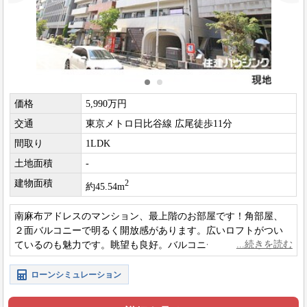
価格
5,990万円
交通
東京メトロ日比谷線 広尾徒歩11分
間取り
1LDK
土地面積
-
建物面積
2
約45.54m
南麻布アドレスのマンション、最上階のお部屋です！角部屋、
２面バルコニーで明るく開放感があります。広いロフトがつい
ているのも魅力です。眺望も良好。バルコニーから隣地の豊か
な緑を望めます。
ローンシミュレーション