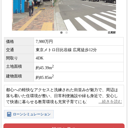
価格
7,980万円
交通
東京メトロ日比谷線 広尾徒歩12分
間取り
4DK
土地面積
2
約45.39m
建物面積
2
約85.85m
都心への軽快なアクセスと洗練された街並みが魅力で、周辺は
落ち着いた住環境が整い、日常利便施設や緑も身近で、安心し
て快適に暮らせる教育環境も充実子育てにも適した上質な住宅
エリアです。
ローンシミュレーション