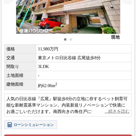
価格
11,980万円
交通
東京メトロ日比谷線 広尾徒歩8分
間取り
3LDK
土地面積
-
建物面積
2
約62.06m
人気の日比谷線『広尾』駅徒歩8分の立地に存するペット飼育可
能な新耐震基準マンション。内装新規リノベーションで快適に
お過ごしいただけます。南西向きの角住戸につき陽当たり良好
です。
ローンシミュレーション