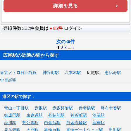
詳細を見る
登録件数:132件
会員は
＋85件
ログイン
次の30件
1
2
3
...
5
広尾駅の近隣の駅から探す
東京メトロ日比谷線
神谷町駅
六本木駅
広尾駅
恵比寿駅
中目黒駅
港区の駅で探す：
青山一丁目駅
赤坂駅
赤坂見附駅
赤羽橋駅
麻布十番駅
御成門駅
表参道駅
外苑前駅
神谷町駅
汐留駅
品川駅
芝公園駅
白金台駅
白金高輪駅
新橋駅
泉岳寺駅
大門駅
高輪台駅
高輪ゲートウェイ駅
田町駅