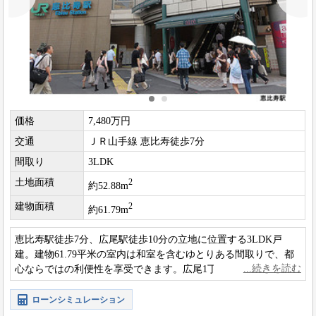
価格
7,480万円
交通
ＪＲ山手線 恵比寿徒歩7分
間取り
3LDK
土地面積
2
約52.88m
建物面積
2
約61.79m
恵比寿駅徒歩7分、広尾駅徒歩10分の立地に位置する3LDK戸
建。建物61.79平米の室内は和室を含むゆとりある間取りで、都
心ならではの利便性を享受できます。広尾1丁目アドレスの落ち
着いた住環境も魅力の住まいです。
ローンシミュレーション