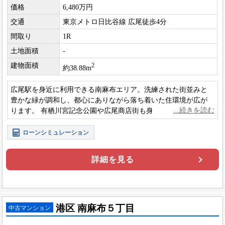
価格
6,480万円
交通
東京メトロ日比谷線 広尾徒歩4分
間取り
1R
土地面積
-
建物面積
2
約38.88m
広尾駅を身近に利用できる南麻布エリア。洗練された街並みと
豊かな緑が調和し、都心にありながら落ち着いた住環境が広が
ります。 有栖川宮記念公園や広尾商店街も身近で、日々の暮ら
しを快適に彩るロケーションです。
ローンシミュレーション
詳細を見る
港区 南麻布５丁目
中古マンション