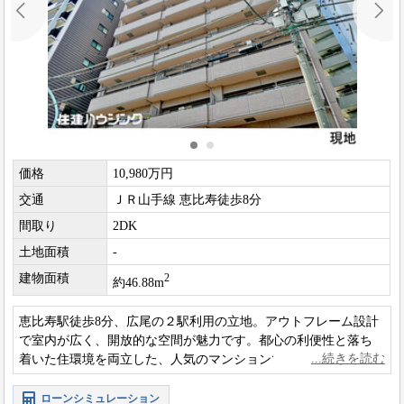
価格
10,980万円
交通
ＪＲ山手線 恵比寿徒歩8分
間取り
2DK
土地面積
-
建物面積
2
約46.88m
恵比寿駅徒歩8分、広尾の２駅利用の立地。アウトフレーム設計
で室内が広く、開放的な空間が魅力です。都心の利便性と落ち
着いた住環境を両立した、人気のマンションです。
ローンシミュレーション