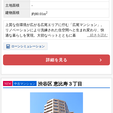
土地面積
-
建物面積
2
約80.01m
上質な住環境が広がる広尾エリアに佇む「広尾マンション」。
リノベーションにより洗練された住空間へと生まれ変わり、快
適な暮らしを実現。大切なペットとともに暮らせる嬉しい2匹飼
育可能で、都心での豊かなライフスタイルを叶えます。
ローンシミュレーション
詳細を見る
渋谷区 恵比寿３丁目
NEW
中古マンション