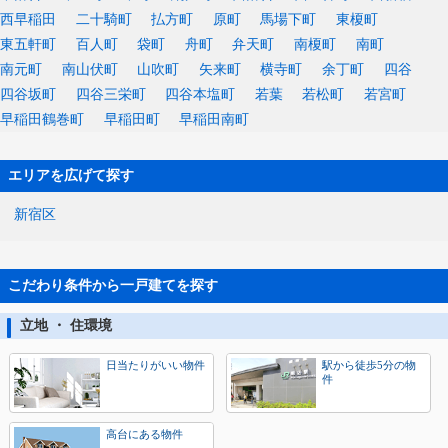
西早稲田
二十騎町
払方町
原町
馬場下町
東榎町
東五軒町
百人町
袋町
舟町
弁天町
南榎町
南町
南元町
南山伏町
山吹町
矢来町
横寺町
余丁町
四谷
四谷坂町
四谷三栄町
四谷本塩町
若葉
若松町
若宮町
早稲田鶴巻町
早稲田町
早稲田南町
エリアを広げて探す
新宿区
こだわり条件から一戸建てを探す
立地 ・ 住環境
日当たりがいい物件
駅から徒歩5分の物
件
高台にある物件