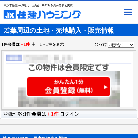
東京不動産(一戸建て、土地)｜1977年創業の信頼と実績
若葉周辺の土地・売地購入・販売情報
1
件
会員は
＋1件
中 1～1件を表示
並び順
登録件数:1件
会員は
＋1件
ログイン