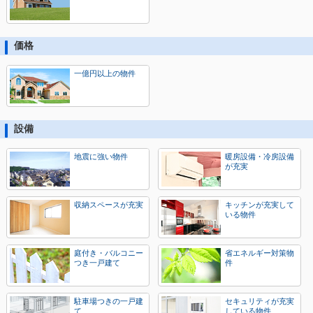
価格
一億円以上の物件
設備
地震に強い物件
暖房設備・冷房設備
が充実
収納スペースが充実
キッチンが充実して
いる物件
庭付き・バルコニー
省エネルギー対策物
つき一戸建て
件
駐車場つきの一戸建
セキュリティが充実
て
している物件