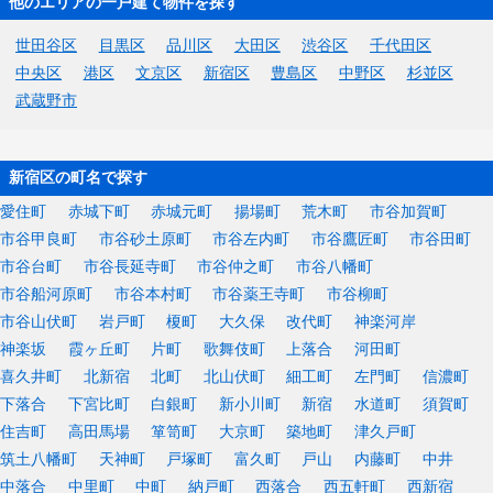
他のエリアの一戸建て物件を探す
世田谷区
目黒区
品川区
大田区
渋谷区
千代田区
中央区
港区
文京区
新宿区
豊島区
中野区
杉並区
武蔵野市
新宿区の町名で探す
愛住町
赤城下町
赤城元町
揚場町
荒木町
市谷加賀町
市谷甲良町
市谷砂土原町
市谷左内町
市谷鷹匠町
市谷田町
市谷台町
市谷長延寺町
市谷仲之町
市谷八幡町
市谷船河原町
市谷本村町
市谷薬王寺町
市谷柳町
市谷山伏町
岩戸町
榎町
大久保
改代町
神楽河岸
神楽坂
霞ヶ丘町
片町
歌舞伎町
上落合
河田町
喜久井町
北新宿
北町
北山伏町
細工町
左門町
信濃町
下落合
下宮比町
白銀町
新小川町
新宿
水道町
須賀町
住吉町
高田馬場
箪笥町
大京町
築地町
津久戸町
筑土八幡町
天神町
戸塚町
富久町
戸山
内藤町
中井
中落合
中里町
中町
納戸町
西落合
西五軒町
西新宿