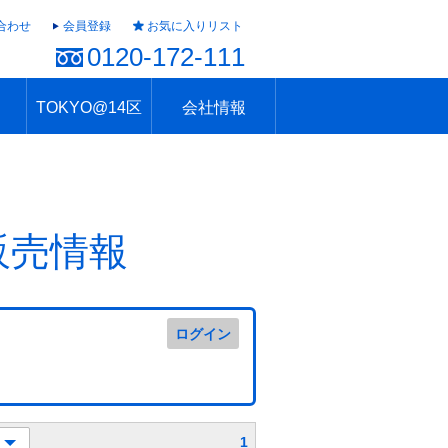
合わせ
会員登録
お気に入りリスト
0120-172-111
TOKYO@14区
会社情報
ャラリー
ュール
TOKYO@14区トップ
ブランド 高級住宅街
住まいのお役立ち
税・住宅ローン
不動産投資のポイント
防災！東京の地震
地域情報「東京さんぽ」
会社概要
アクセス
住建ハウジング上原支店
住建ハウジング中野
採用情報
販売情報
ログイン
1