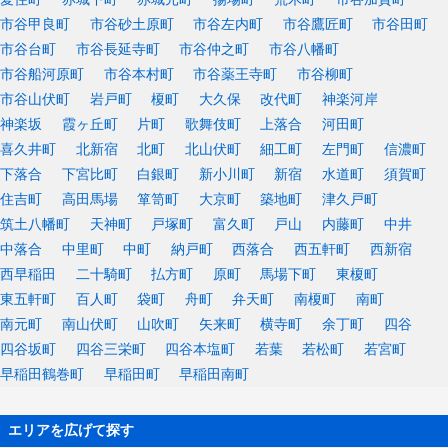
市谷甲良町
市谷砂土原町
市谷左内町
市谷鷹匠町
市谷田町
市谷台町
市谷長延寺町
市谷仲之町
市谷八幡町
市谷船河原町
市谷本村町
市谷薬王寺町
市谷柳町
市谷山伏町
岩戸町
榎町
大久保
改代町
神楽河岸
神楽坂
霞ヶ丘町
片町
歌舞伎町
上落合
河田町
喜久井町
北新宿
北町
北山伏町
細工町
左門町
信濃町
下落合
下宮比町
白銀町
新小川町
新宿
水道町
須賀町
住吉町
高田馬場
箪笥町
大京町
築地町
津久戸町
筑土八幡町
天神町
戸塚町
富久町
戸山
内藤町
中井
中落合
中里町
中町
納戸町
西落合
西五軒町
西新宿
西早稲田
二十騎町
払方町
原町
馬場下町
東榎町
東五軒町
百人町
袋町
舟町
弁天町
南榎町
南町
南元町
南山伏町
山吹町
矢来町
横寺町
余丁町
四谷
四谷坂町
四谷三栄町
四谷本塩町
若葉
若松町
若宮町
早稲田鶴巻町
早稲田町
早稲田南町
エリアを広げて探す