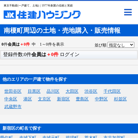
東京不動産(一戸建て、土地)｜1977年創業の信頼と実績
南榎町周辺の土地・売地購入・販売情報
0
件
会員は
＋0件
中 1～0件を表示
並び順
登録件数:0件
会員は
＋0件
ログイン
他のエリアの一戸建て物件を探す
世田谷区
目黒区
品川区
大田区
渋谷区
千代田区
中央区
港区
文京区
新宿区
豊島区
中野区
杉並区
武蔵野市
新宿区の町名で探す
愛住町
赤城下町
赤城元町
揚場町
荒木町
市谷加賀町