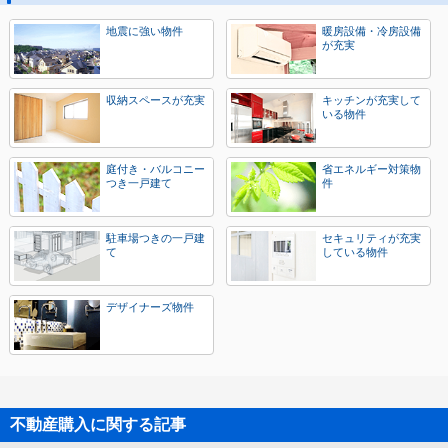
地震に強い物件
暖房設備・冷房設備
が充実
収納スペースが充実
キッチンが充実して
いる物件
庭付き・バルコニー
省エネルギー対策物
つき一戸建て
件
駐車場つきの一戸建
セキュリティが充実
て
している物件
デザイナーズ物件
不動産購入に関する記事