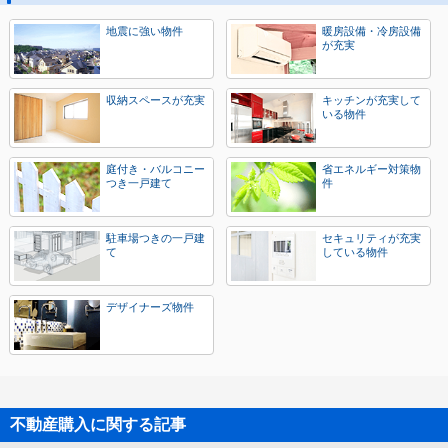
地震に強い物件
暖房設備・冷房設備
が充実
収納スペースが充実
キッチンが充実して
いる物件
庭付き・バルコニー
省エネルギー対策物
つき一戸建て
件
駐車場つきの一戸建
セキュリティが充実
て
している物件
デザイナーズ物件
不動産購入に関する記事