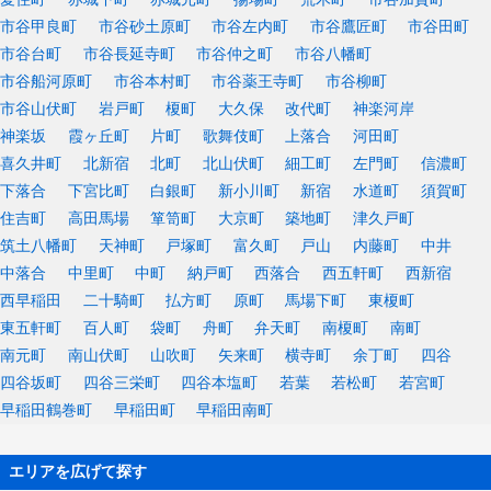
市谷甲良町
市谷砂土原町
市谷左内町
市谷鷹匠町
市谷田町
市谷台町
市谷長延寺町
市谷仲之町
市谷八幡町
市谷船河原町
市谷本村町
市谷薬王寺町
市谷柳町
市谷山伏町
岩戸町
榎町
大久保
改代町
神楽河岸
神楽坂
霞ヶ丘町
片町
歌舞伎町
上落合
河田町
喜久井町
北新宿
北町
北山伏町
細工町
左門町
信濃町
下落合
下宮比町
白銀町
新小川町
新宿
水道町
須賀町
住吉町
高田馬場
箪笥町
大京町
築地町
津久戸町
筑土八幡町
天神町
戸塚町
富久町
戸山
内藤町
中井
中落合
中里町
中町
納戸町
西落合
西五軒町
西新宿
西早稲田
二十騎町
払方町
原町
馬場下町
東榎町
東五軒町
百人町
袋町
舟町
弁天町
南榎町
南町
南元町
南山伏町
山吹町
矢来町
横寺町
余丁町
四谷
四谷坂町
四谷三栄町
四谷本塩町
若葉
若松町
若宮町
早稲田鶴巻町
早稲田町
早稲田南町
エリアを広げて探す