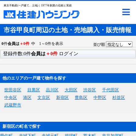
東京不動産(一戸建て、土地)｜1977年創業の信頼と実績
市谷甲良町周辺の土地・売地購入・販売情報
0
件
会員は
＋0件
中 1～0件を表示
並び順
登録件数:0件
会員は
＋0件
ログイン
他のエリアの一戸建て物件を探す
世田谷区
目黒区
品川区
大田区
渋谷区
千代田区
中央区
港区
文京区
新宿区
豊島区
中野区
杉並区
武蔵野市
新宿区の町名で探す
愛住町
赤城下町
赤城元町
揚場町
荒木町
市谷加賀町