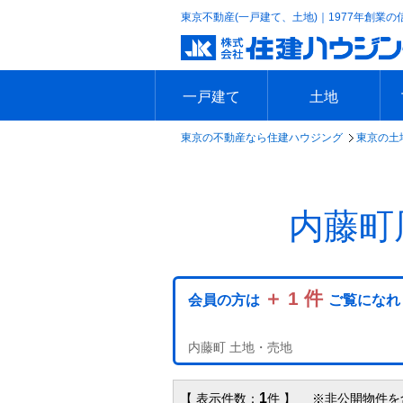
東京不動産(一戸建て、土地)｜1977年創業の
一戸建て
土地
東京の不動産なら住建ハウジング
東京の土
エリアで探す
沿線で探す
新築一戸建て
中古一戸建て
本日の新着物件
今週の新着物件
エリアで探す
沿線で探す
本日の新着物件
今週の新着物件
内藤町
＋ 1 件
会員の方は
ご覧になれ
内藤町 土地・売地
1
【 表示件数：
件 】 ※非公開物件を