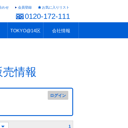
合わせ
会員登録
お気に入りリスト
0120-172-111
TOKYO@14区
会社情報
ャラリー
ュール
TOKYO@14区トップ
ブランド 高級住宅街
住まいのお役立ち
税・住宅ローン
不動産投資のポイント
防災！東京の地震
地域情報「東京さんぽ」
会社概要
アクセス
住建ハウジング上原支店
住建ハウジング中野
採用情報
販売情報
ログイン
1