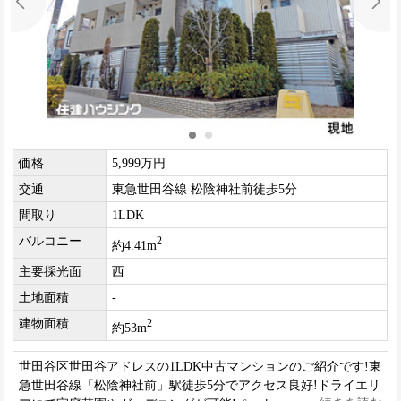
価格
5,999万円
交通
東急世田谷線 松陰神社前徒歩5分
間取り
1LDK
バルコニー
2
約4.41m
主要採光面
西
土地面積
-
建物面積
2
約53m
世田谷区世田谷アドレスの1LDK中古マンションのご紹介です!東
急世田谷線「松陰神社前」駅徒歩5分でアクセス良好!ドライエリ