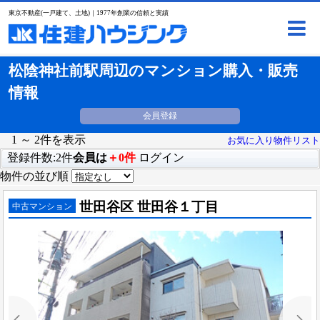
東京不動産(一戸建て、土地)｜1977年創業の信頼と実績
松陰神社前駅周辺のマンション購入・販売
情報
会員登録
1 ～ 2件を表示
お気に入り物件リスト
登録件数:2件
会員は
＋0件
ログイン
物件の並び順
世田谷区 世田谷１丁目
中古マンション