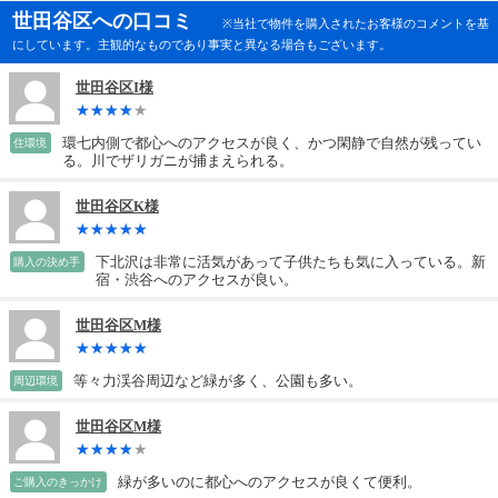
世田谷区への口コミ
※当社で物件を購入されたお客様のコメントを基
にしています。主観的なものであり事実と異なる場合もございます。
世田谷区I様
環七内側で都心へのアクセスが良く、かつ閑静で自然が残ってい
住環境
る。川でザリガニが捕まえられる。
世田谷区K様
下北沢は非常に活気があって子供たちも気に入っている。新
購入の決め手
宿・渋谷へのアクセスが良い。
世田谷区M様
等々力渓谷周辺など緑が多く、公園も多い。
周辺環境
世田谷区M様
緑が多いのに都心へのアクセスが良くて便利。
ご購入のきっかけ