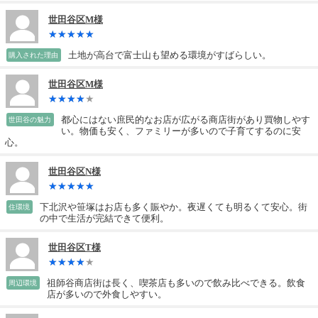
世田谷区M様
土地が高台で富士山も望める環境がすばらしい。
購入された理由
世田谷区M様
都心にはない庶民的なお店が広がる商店街があり買物しやす
世田谷の魅力
い。物価も安く、ファミリーが多いので子育てするのに安
心。
世田谷区N様
下北沢や笹塚はお店も多く賑やか。夜遅くても明るくて安心。街
住環境
の中で生活が完結できて便利。
世田谷区T様
祖師谷商店街は長く、喫茶店も多いので飲み比べできる。飲食
周辺環境
店が多いので外食しやすい。