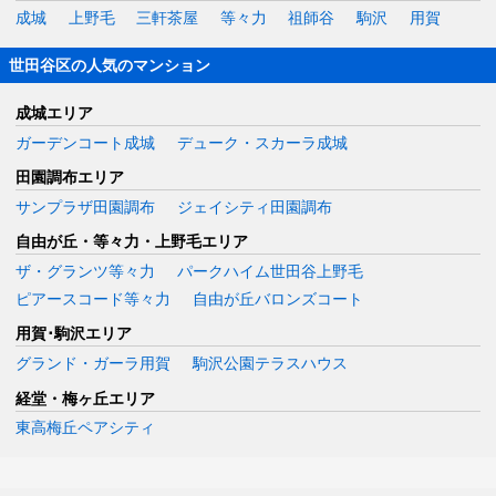
成城
上野毛
三軒茶屋
等々力
祖師谷
駒沢
用賀
世田谷区の人気のマンション
成城エリア
ガーデンコート成城
デューク・スカーラ成城
田園調布エリア
サンプラザ田園調布
ジェイシティ田園調布
自由が丘・等々力・上野毛エリア
ザ・グランツ等々力
パークハイム世田谷上野毛
ピアースコード等々力
自由が丘バロンズコート
用賀･駒沢エリア
グランド・ガーラ用賀
駒沢公園テラスハウス
経堂・梅ヶ丘エリア
東高梅丘ペアシティ