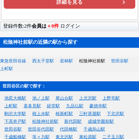
詳細を見る
登録件数:2件
会員は
＋0件
ログイン
松陰神社前駅の近隣の駅から探す
東急世田谷線
西太子堂駅
若林駅
松陰神社前駅
世田谷駅
上町駅
世田谷区の駅で探す：
池尻大橋駅
池ノ上駅
尾山台駅
上北沢駅
上野毛駅
上町駅
喜多見駅
経堂駅
九品仏駅
豪徳寺駅
駒沢大学駅
桜上水駅
桜新町駅
三軒茶屋駅
下北沢駅
下高井戸駅
松陰神社前駅
新代田駅
成城学園前駅
世田谷駅
世田谷代田駅
代田橋駅
千歳烏山駅
千歳船橋駅
等々力駅
東北沢駅
東松原駅
二子玉川駅