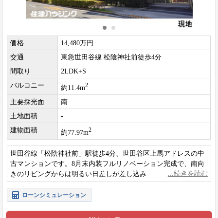
価格
14,480万円
交通
東急世田谷線 松陰神社前徒歩4分
間取り
2LDK+S
バルコニー
2
約11.4m
主要採光面
南
土地面積
-
建物面積
2
約77.97m
世田谷線「松陰神社前」駅徒歩4分、世田谷区上馬アドレスの中
古マンションです。8月末内装フルリノベーション完成で、南向
きのリビングからは明るい日差しが差し込みます。
ローンシミュレーション