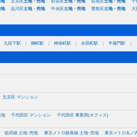
売地
文京区
土地・売地
杉並区
土地・売地
目黒区
土地・売地
千
売地
品川区
土地・売地
中央区
土地・売地
豊島区
土地・売地
大
九段下駅
麹町駅
神保町駅
永田町駅
半蔵門駅
文京区 マンション
売地
千代田区 マンション
千代田区 事業用(オフィス)
総武線 土地･売地
東京メトロ銀座線 土地･売地
東京メトロ丸ノ内