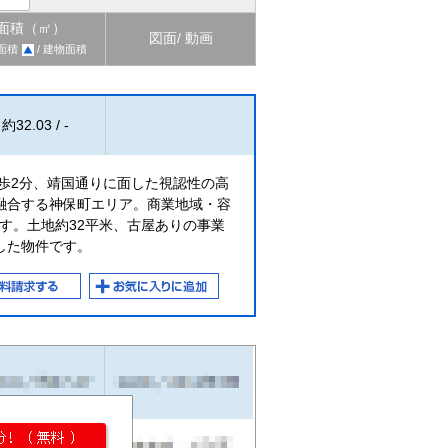
面積（㎡）
図面/ 動画
面積
/ 建物面積
約32.03 / -
歩2分、靖国通りに面した視認性の高
融合する神保町エリア。商業地域・容
ます。土地約32平米、古屋ありの事業
した物件です。