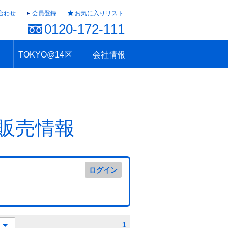
合わせ
会員登録
お気に入りリスト
0120-172-111
TOKYO@14区
会社情報
ャラリー
ュール
TOKYO@14区トップ
ブランド 高級住宅街
住まいのお役立ち
税・住宅ローン
不動産投資のポイント
防災！東京の地震
地域情報「東京さんぽ」
会社概要
アクセス
住建ハウジング上原支店
住建ハウジング中野
採用情報
販売情報
ログイン
1