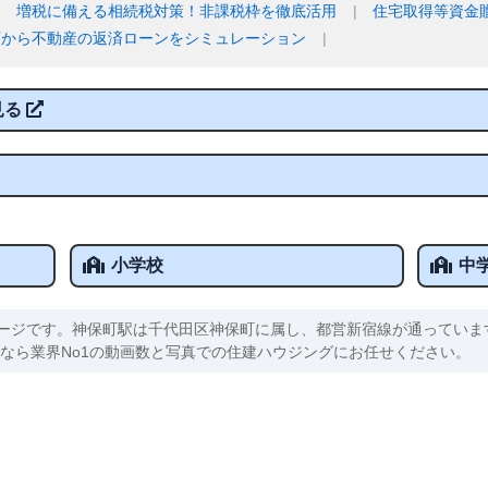
増税に備える相続税対策！非課税枠を徹底活用
住宅取得等資金
額から不動産の返済ローンをシミュレーション
見る
小学校
中
ージです。神保町駅は千代田区神保町に属し、都営新宿線が通っていま
すなら業界No1の動画数と写真での住建ハウジングにお任せください。