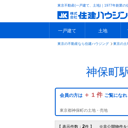
東京不動産(一戸建て、土地)｜1977年創業の
一戸建て
土地
東京の不動産なら住建ハウジング
東京の土
エリアで探す
沿線で探す
新築一戸建て
中古一戸建て
本日の新着物件
今週の新着物件
エリアで探す
沿線で探す
本日の新着物件
今週の新着物件
神保町
＋ 1 件
会員の方は
ご覧になれ
東京都神保町の土地・売地
2
【 表示件数：
件 】 ※非公開物件を