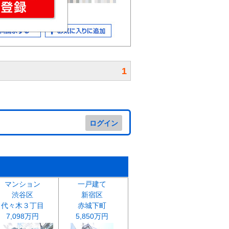
1
ログイン
マンション
一戸建て
渋谷区
新宿区
代々木３丁目
赤城下町
7,098万円
5,850万円