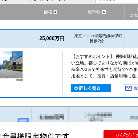
価格
最寄駅
土地
東京メトロ半蔵門線神保町
25,000万円
徒歩2分
【おすすめポイント】 神保町駅徒
い立地。都心でありながら新旧が
積率700％で将来性も期待で???
用地として、投資・店舗用地に適