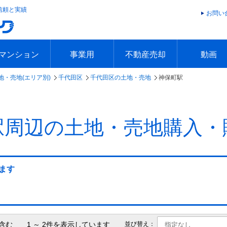
信頼と実績
お問い
マンション
事業用
不動産売却
動画
地・売地(エリア別)
千代田区
千代田区の土地・売地
神保町駅
エリアで探す
沿線で探す
本日の新着物件
今週の新着物件
エリアで探す
沿線で探す
本日の新着物件
今週の新着物件
不動産売却トップ
簡単無料査定
不動産売却の流れ
不動産売却 Q&A
海外からの不動産売買
住まなび
TVCMギ
放送スケジ
お客様の声
駅周辺の土地・売地購入・
ます
含む 1 ～ 2件を表示しています
並び替え：