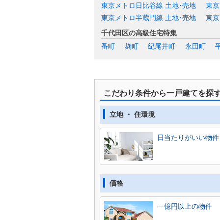
東京メトロ日比谷線 土地･売地
東京
東京メトロ半蔵門線 土地･売地
東京
千代田区の高級住宅特集
番町
麹町
紀尾井町
永田町
こだわり条件から一戸建てを探
立地 ・ 住環境
日当たりがいい物件
価格
一億円以上の物件