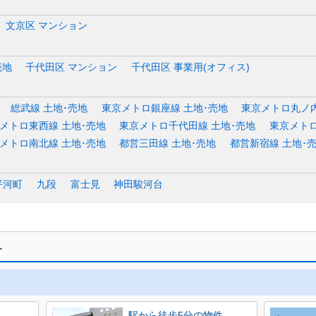
文京区 マンション
売地
千代田区 マンション
千代田区 事業用(オフィス)
総武線 土地･売地
東京メトロ銀座線 土地･売地
東京メトロ丸ノ内
メトロ東西線 土地･売地
東京メトロ千代田線 土地･売地
東京メトロ
メトロ南北線 土地･売地
都営三田線 土地･売地
都営新宿線 土地･
平河町
九段
富士見
神田駿河台
す
駅から徒歩5分の物件