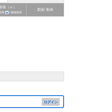
面積（㎡）
図面/ 動画
面積
/ 建物面積
ログイン