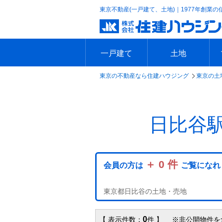
東京不動産(一戸建て、土地)｜1977年創業の
一戸建て
土地
東京の不動産なら住建ハウジング
東京の土
エリアで探す
沿線で探す
新築一戸建て
中古一戸建て
本日の新着物件
今週の新着物件
エリアで探す
沿線で探す
本日の新着物件
今週の新着物件
日比谷
＋ 0 件
会員の方は
ご覧になれ
東京都日比谷の土地・売地
0
【 表示件数：
件 】 ※非公開物件を