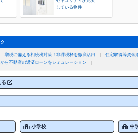
て
セキュリティが充実
している物件
ク
増税に備える相続税対策！非課税枠を徹底活用
住宅取得等資金
額から不動産の返済ローンをシミュレーション
見る
小学校
中