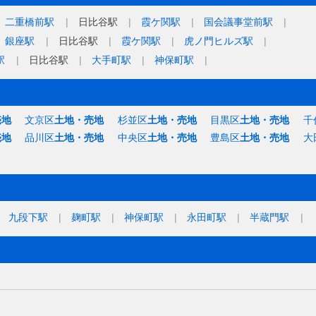
二重橋前駅
日比谷駅
霞ケ関駅
国会議事堂前駅
銀座駅
日比谷駅
霞ケ関駅
虎ノ門ヒルズ駅
駅
日比谷駅
大手町駅
神保町駅
売地
文京区
土地・売地
杉並区
土地・売地
目黒区
土地・売地
千
売地
品川区
土地・売地
中央区
土地・売地
豊島区
土地・売地
大
九段下駅
麹町駅
神保町駅
永田町駅
半蔵門駅