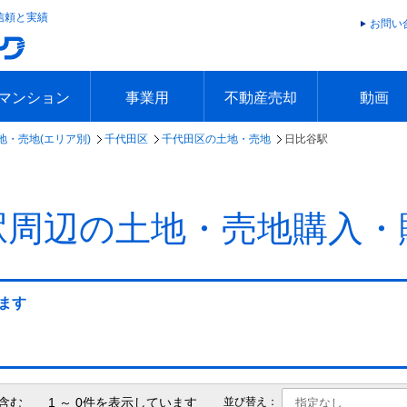
信頼と実績
お問い
マンション
事業用
不動産売却
動画
地・売地(エリア別)
千代田区
千代田区の土地・売地
日比谷駅
エリアで探す
沿線で探す
本日の新着物件
今週の新着物件
エリアで探す
沿線で探す
本日の新着物件
今週の新着物件
不動産売却トップ
簡単無料査定
不動産売却の流れ
不動産売却 Q&A
海外からの不動産売買
住まなび
TVCMギ
放送スケジ
お客様の声
駅周辺の土地・売地購入・
ます
含む 1 ～ 0件を表示しています
並び替え：