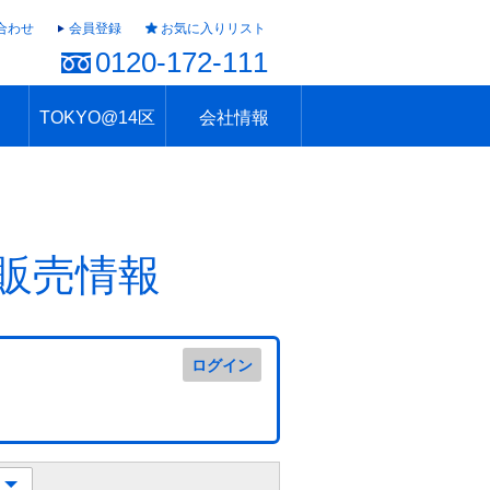
合わせ
会員登録
お気に入りリスト
0120-172-111
TOKYO@14区
会社情報
ャラリー
ュール
TOKYO@14区トップ
ブランド 高級住宅街
住まいのお役立ち
税・住宅ローン
不動産投資のポイント
防災！東京の地震
地域情報「東京さんぽ」
会社概要
アクセス
住建ハウジング上原支店
住建ハウジング中野
採用情報
販売情報
ログイン