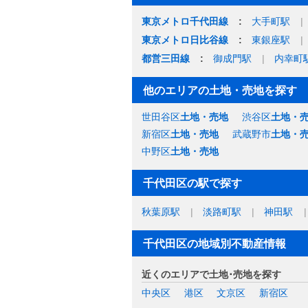
東京メトロ千代田線
大手町駅
東京メトロ日比谷線
東銀座駅
都営三田線
御成門駅
内幸町
他のエリアの土地・売地を探す
世田谷区
土地・売地
渋谷区
土地・
新宿区
土地・売地
武蔵野市
土地・
中野区
土地・売地
千代田区の駅で探す
秋葉原駅
淡路町駅
神田駅
千代田区の地域別不動産情報
近くのエリアで土地･売地を探す
中央区
港区
文京区
新宿区