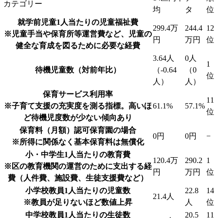
カテゴリー
均
タ
位
就学前児童1人当たりの児童福祉費
299.4万
244.4
12
※児童手当や保育所等運営費など、児童の
円
万円
位
健全な育成を図るために必要な経費
3.64人
0人
1
待機児童数（対前年比）
（-0.64
（0
位
人）
人）
保育サービス利用率
11
※子育て支援の充実度を測る指標。高いほ
61.1%
57.1%
位
ど待機児度数が少ない傾向あり
保育料（月額）
認可保育園の場合
0円
0円
−
※所得に関係なく基本保育料は無償化
小・中学生1人当たりの教育費
120.4万
290.2
1
※区の教育機関の運営のために支出する経
円
万円
位
費（人件費、施設費、生徒支援費など）
小学校教員1人当たりの児童数
22.8
14
21.4人
※教員が足りないほど数値上昇
人
位
中学校教員1人当たりの生徒数
20.5
11