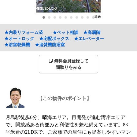
★内装リフォーム済
★ペット相談
★高層階
★オートロック
★宅配ボックス
★エレベーター
★浴室乾燥機
★追焚機能浴室
無料会員登録して
間取りをみる
【この物件のポイント】
月島駅徒歩6分、晴海エリア。再開発が進む湾岸エリア
で、開放感ある街並みと利便性を兼ね備えています。83
平米台の2LDKで、ご家族での居住にも提案しやすいマン