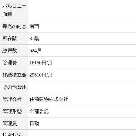
バルコニー
面積
採光の向き
南西
所在階
37階
総戸数
624戸
管理費
16150円/月
修繕積立金
29610円/月
その他費用
管理会社
住商建物株式会社
管理形態
全部委託
管理員
日勤
接道状況