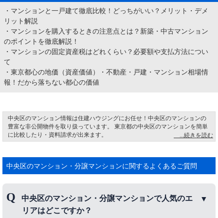
・
マンションと一戸建て徹底比較！どっちがいい？メリット・デメ
リット解説
・
マンションを購入するときの注意点とは？新築・中古マンション
のポイントを徹底解説！
・
マンションの固定資産税はどれくらい？必要額や支払方法につい
て
・
東京都心の地価（資産価値）・不動産・戸建・マンション相場情
報！だから落ちない都心の価値
中央区のマンション情報は住建ハウジングにお任せ！中央区のマンションの
豊富な非公開物件を取り扱っています。 東京都の中央区のマンションを簡単
に比較したり・資料請求が出来ます。
中央区日本橋は、江戸時代には五街道の起点になり、物資運搬の「水の道」
の中心となりました。 明治には日本橋の中央に「日本国道路元標」が設置さ
れ、ここが日本の道路の起点と定められました。 今でも橋の中央には「日本
中央区のマンション・分譲マンションに関するよくあるご質問
国道路元標」の文字があります。これは当時の総理大臣である佐藤栄作氏の
書かれた文字です。 現在では日本橋の上には首都高速道路が走り、都内の移
動や物流に欠かせない大動脈となっています。
中央区のマンション・分譲マンションで人気のエ
リアはどこですか？