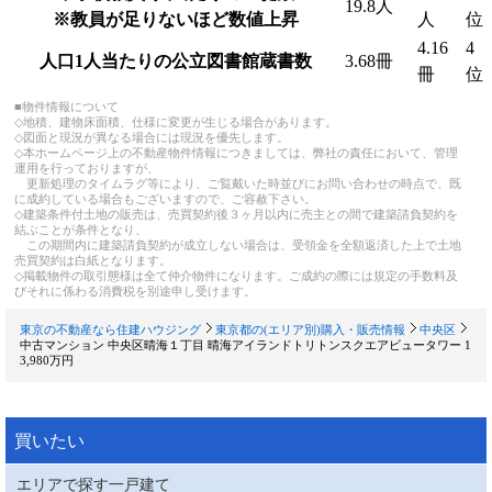
19.8人
※教員が足りないほど数値上昇
人
位
4.16
4
人口1人当たりの公立図書館蔵書数
3.68冊
冊
位
■物件情報について
◇地積、建物床面積、仕様に変更が生じる場合があります。
◇図面と現況が異なる場合には現況を優先します。
◇本ホームページ上の不動産物件情報につきましては、弊社の責任において、管理
運用を行っておりますが、
更新処理のタイムラグ等により、ご覧戴いた時並びにお問い合わせの時点で、既
に成約している場合もございますので、ご容赦下さい。
◇建築条件付土地の販売は、売買契約後３ヶ月以内に売主との間で建築請負契約を
結ぶことが条件となり、
この期間内に建築請負契約が成立しない場合は、受領金を全額返済した上で土地
売買契約は白紙となります。
◇掲載物件の取引態様は全て仲介物件になります。ご成約の際には規定の手数料及
びそれに係わる消費税を別途申し受けます。
東京の不動産なら住建ハウジング
東京都の(エリア別)購入・販売情報
中央区
中古マンション 中央区晴海１丁目 晴海アイランドトリトンスクエアビュータワー 1
3,980万円
買いたい
エリアで探す一戸建て