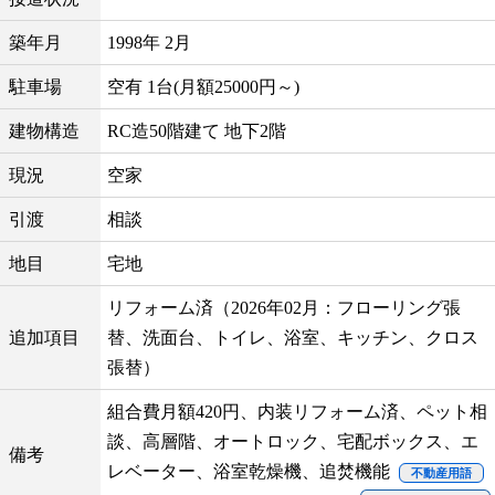
築年月
1998年 2月
駐車場
空有 1台(月額25000円～)
建物構造
RC造50階建て 地下2階
現況
空家
引渡
相談
地目
宅地
リフォーム済（2026年02月：フローリング張
追加項目
替、洗面台、トイレ、浴室、キッチン、クロス
張替）
組合費月額420円、内装リフォーム済、ペット相
談、高層階、オートロック、宅配ボックス、エ
備考
レベーター、浴室乾燥機、追焚機能
不動産用語