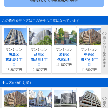
この物件を見た方はこの物件もご覧になっています
マンション
マンション
マンション
マンション
豊島区
品川区
渋谷区
中央区
東池袋５丁
南品川３丁
代官山町
勝どき６丁
南
目
目
11,180万円
目
13,880万円
12,180万円
11,680万円
中央区の物件を探す