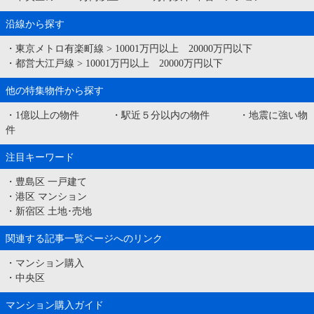
沿線から探す
・
東京メトロ有楽町線
>
10001万円以上 20000万円以下
・
都営大江戸線
>
10001万円以上 20000万円以下
他の特集物件から探す
・
1億以上の物件
・
駅近５分以内の物件
・
地震に強い物
件
注目キーワード
・
豊島区 一戸建て
・
港区 マンション
・
新宿区 土地･売地
関連する記事一覧ページへのリンク
・
マンション購入
・
中央区
マンション購入ガイド