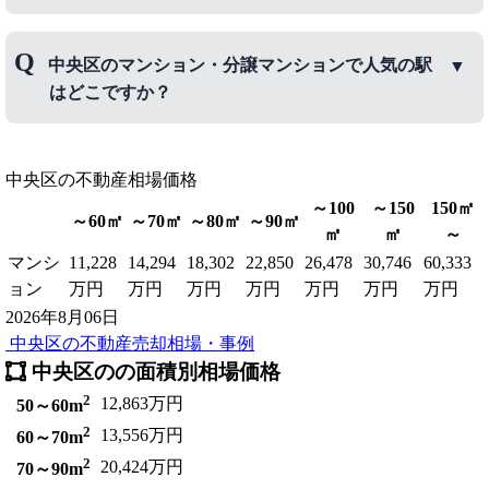
中央区のマンション・分譲マンションで人気のエリ
中央区のマンション・分譲マンションで人気の駅
アは、
月島
、
勝どき
、
晴海
などです。
はどこですか？
中央区のマンション・分譲マンションで人気の駅
中央区
は、
の不動産相場価格
銀座駅
、
月島駅
、
勝どき駅
などです。
～100
～150
150㎡
～60㎡
～70㎡
～80㎡
～90㎡
㎡
㎡
～
マンシ
11,228
14,294
18,302
22,850
26,478
30,746
60,333
ョン
万円
万円
万円
万円
万円
万円
万円
2026年8月06日
中央区の不動産売却相場・事例
中央区のの面積別相場価格
2
12,863万円
50～60m
2
13,556万円
60～70m
2
20,424万円
70～90m