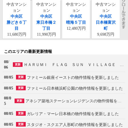
中古マンシ
中古マンシ
中古マンシ
中古マンシ
ョン
ョン
ョン
ョン
中央区
中央区
中央区
中央区
勝どき６丁
東日本橋２
晴海５丁目
日本橋富沢
目
丁目
12,480万円
町
11,680万円
11,990万円
9,698万円
このエリアの最新更新情報
08/
ＨＡＲＵＭＩ ＦＬＡＧ ＳＵＮ ＶＩＬＬＡＧＥ Ｔ棟の物件情報を更新しました
更新
06
08/05
ファミール銀座イーストの物件情報を更新しました
更新
08/05
ファミール日本橋浜町公園の物件情報を更新しました
更新
08/0
アネシア築地ステーションレジデンスの物件情報を更新しました
更新
5
08/05
ガレリア・マーレ日本橋の物件情報を更新しました
更新
08/05
スタジオ・スクエア人形町の物件情報を更新しました
更新