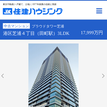
東京不動産(一戸建て、土地)｜1977年創業の信頼と実績
中古マンション
プラウドタワー芝浦
17,999万円
港区芝浦４丁目（田町駅）3LDK