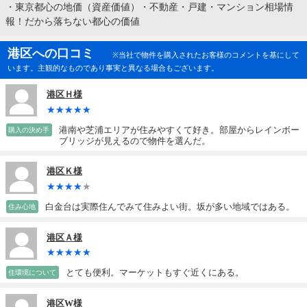
・
東京都心の地価（資産価値）・不動産・戸建・マンション相場情
報！だから落ちない都心の価値
港区への口コミ
※当社で物件を購入されたお客様のコメントを基にして
います。主観的なものであり事実と異なる場合もございます。
港区Ｈ様
港南や芝浦エリアが住みやすくて好き。部屋からレインボー
購入の決め手
ブリッジが見えるので物件を選んだ。
港区Ｋ様
白金台は実際住んでみて住みよい街。坂が多い地域ではある。
住み心地
港区Ａ様
とても便利。マーケットもすぐ近くにある。
住環境について
港区W様