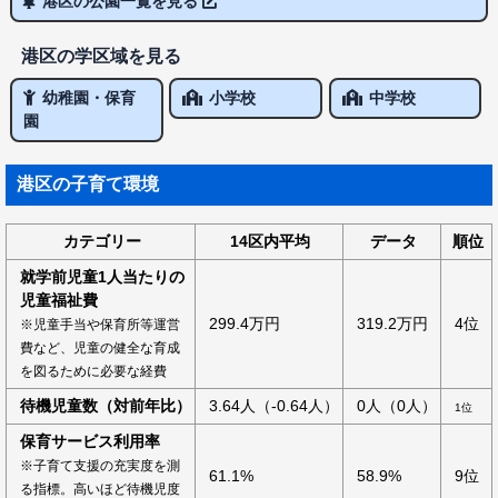
港区の公園一覧を見る
港区の学区域を見る
幼稚園・保育
小学校
中学校
園
港区の子育て環境
カテゴリー
14区内平均
データ
順位
就学前児童1人当たりの
児童福祉費
299.4万円
319.2万円
4位
※児童手当や保育所等運営
費など、児童の健全な育成
を図るために必要な経費
待機児童数（対前年比）
3.64人（-0.64人）
0人（0人）
1位
保育サービス利用率
※子育て支援の充実度を測
61.1%
58.9%
9位
る指標。高いほど待機児度