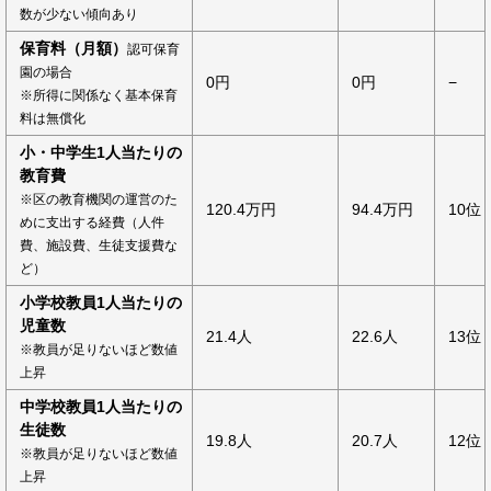
数が少ない傾向あり
保育料（月額）
認可保育
園の場合
0円
0円
−
※所得に関係なく基本保育
料は無償化
小・中学生1人当たりの
教育費
※区の教育機関の運営のた
120.4万円
94.4万円
10位
めに支出する経費（人件
費、施設費、生徒支援費な
ど）
小学校教員1人当たりの
児童数
21.4人
22.6人
13位
※教員が足りないほど数値
上昇
中学校教員1人当たりの
生徒数
19.8人
20.7人
12位
※教員が足りないほど数値
上昇