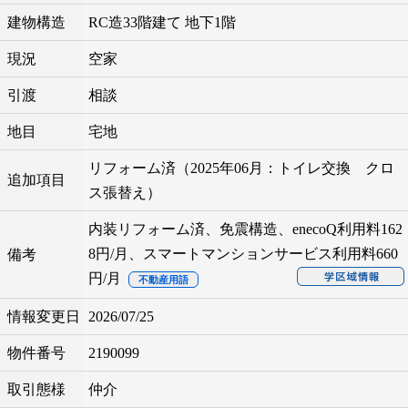
建物構造
RC造33階建て 地下1階
現況
空家
引渡
相談
地目
宅地
リフォーム済（2025年06月：トイレ交換 クロ
追加項目
ス張替え）
内装リフォーム済、免震構造、enecoQ利用料162
8円/月、スマートマンションサービス利用料660
備考
円/月
不動産用語
情報変更日
2026/07/25
物件番号
2190099
取引態様
仲介