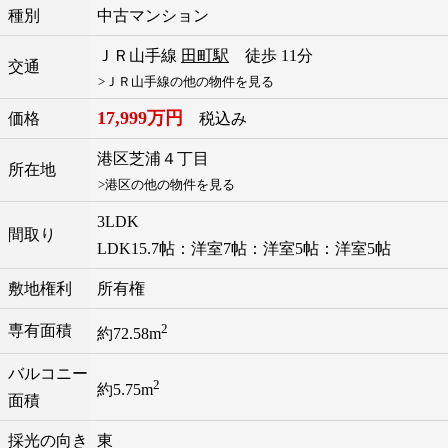
種別
中古マンション
ＪＲ山手線
田町駅
徒歩 11分
交通
>ＪＲ山手線の他の物件を見る
17,999万円
価格
税込み
港区
芝浦
４丁目
所在地
>港区の他の物件を見る
3LDK
間取り
LDK15.7帖：洋室7帖：洋室5帖：洋室5帖
敷地権利
所有権
2
専有面積
約72.58m
バルコニー
2
約5.75m
面積
採光の向き
東