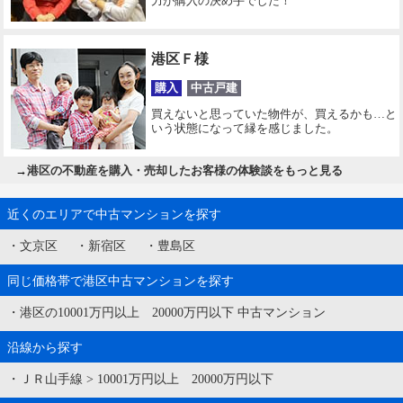
力が購入の決め手でした！
港区Ｆ様
購入
中古戸建
買えないと思っていた物件が、買えるかも…と
いう状態になって縁を感じました。
→
港区の不動産を購入・売却したお客様の体験談をもっと見る
近くのエリアで中古マンションを探す
・
文京区
・
新宿区
・
豊島区
同じ価格帯で港区中古マンションを探す
・
港区の10001万円以上 20000万円以下 中古マンション
沿線から探す
・
ＪＲ山手線
>
10001万円以上 20000万円以下