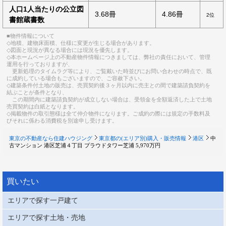
人口1人当たりの公立図
3.68冊
4.86冊
2位
書館蔵書数
■物件情報について
◇地積、建物床面積、仕様に変更が生じる場合があります。
◇図面と現況が異なる場合には現況を優先します。
◇本ホームページ上の不動産物件情報につきましては、弊社の責任において、管理
運用を行っておりますが、
更新処理のタイムラグ等により、ご覧戴いた時並びにお問い合わせの時点で、既
に成約している場合もございますので、ご容赦下さい。
◇建築条件付土地の販売は、売買契約後３ヶ月以内に売主との間で建築請負契約を
結ぶことが条件となり、
この期間内に建築請負契約が成立しない場合は、受領金を全額返済した上で土地
売買契約は白紙となります。
◇掲載物件の取引態様は全て仲介物件になります。ご成約の際には規定の手数料及
びそれに係わる消費税を別途申し受けます。
東京の不動産なら住建ハウジング
東京都の(エリア別)購入・販売情報
港区
中
古マンション 港区芝浦４丁目 プラウドタワー芝浦 5,970万円
買いたい
エリアで探す一戸建て
エリアで探す土地・売地