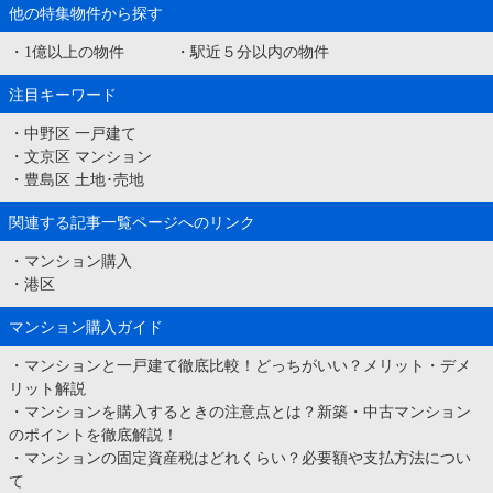
他の特集物件から探す
・
1億以上の物件
・
駅近５分以内の物件
注目キーワード
・
中野区 一戸建て
・
文京区 マンション
・
豊島区 土地･売地
関連する記事一覧ページへのリンク
・
マンション購入
・
港区
マンション購入ガイド
・
マンションと一戸建て徹底比較！どっちがいい？メリット・デメ
リット解説
・
マンションを購入するときの注意点とは？新築・中古マンション
のポイントを徹底解説！
・
マンションの固定資産税はどれくらい？必要額や支払方法につい
て