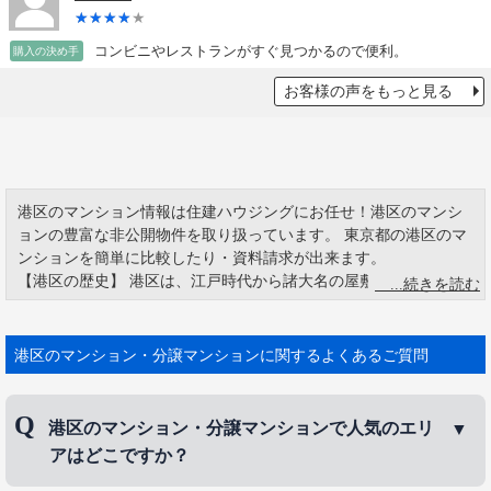
コンビニやレストランがすぐ見つかるので便利。
購入の決め手
お客様の声をもっと見る
港区のマンション情報は住建ハウジングにお任せ！港区のマンシ
ョンの豊富な非公開物件を取り扱っています。 東京都の港区のマ
ンションを簡単に比較したり・資料請求が出来ます。
【港区の歴史】 港区は、江戸時代から諸大名の屋敷が置かれた由
緒正しい土地柄でもあります。 六本木の名前の由来として「上
杉・朽木・高木・青木・片桐・一柳」の6大名の屋敷があったから
とも言われています。 東京タワー、六本木ヒルズ、東京ミッドタ
港区のマンション・分譲マンションに関するよくあるご質問
ウン、赤坂サカス、レインボーブリッジなど、観光名所がたくさ
んあります。
港区のマンション・分譲マンションで人気のエリ
アはどこですか？