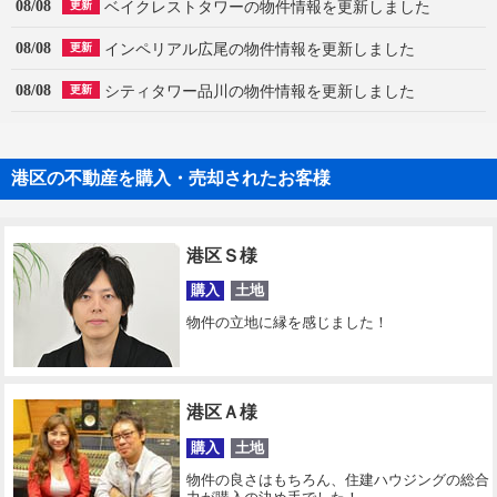
08/08
ベイクレストタワーの物件情報を更新しました
更新
08/08
インペリアル広尾の物件情報を更新しました
更新
08/08
シティタワー品川の物件情報を更新しました
更新
港区の不動産を購入・売却されたお客様
港区Ｓ様
購入
土地
物件の立地に縁を感じました！
港区Ａ様
購入
土地
物件の良さはもちろん、住建ハウジングの総合