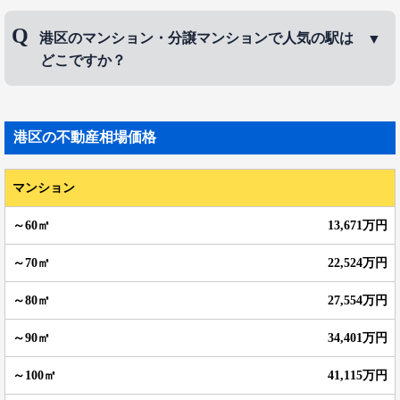
港区のマンション・分譲マンションで人気のエリア
港区のマンション・分譲マンションで人気の駅は
は、
白金台
、
白金
、
高輪
などです。
どこですか？
港区のマンション・分譲マンションで人気の駅は、
青山一丁目駅
、
表参道駅
、
麻布十番駅
などです。
港区
の不動産相場価格
マンション
13,671万円
22,524万円
27,554万円
34,401万円
41,115万円