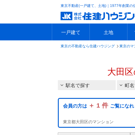
東京不動産(一戸建て、土地)｜1977年創業の
一戸建て
土地
東京の不動産なら住建ハウジング
東京のマ
エリアで探す
沿線で探す
新築一戸建て
中古一戸建て
本日の新着物件
今週の新着物件
エリアで探す
沿線で探す
本日の新着物件
今週の新着物件
大田区
駅名で探す
町名
＋ 1 件
会員の方は
ご覧になれ
東京都大田区のマンション