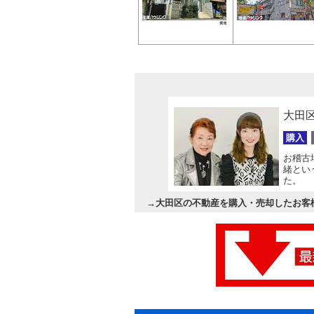
大田
購入
お稽古
緒とい
た。
→
大田区の不動産を購入・売却したお客