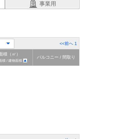
事業用
<<前へ
1
面積（㎡）
バルコニー / 間取り
面積 / 建物面積