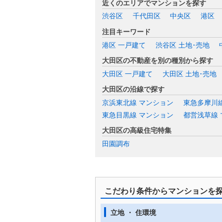
近くのエリアでマンションを探す
渋谷区
千代田区
中央区
港区
注目キーワード
港区 一戸建て
渋谷区 土地･売地
大田区の不動産を別の種別から探す
大田区 一戸建て
大田区 土地･売地
大田区の沿線で探す
京浜東北線 マンション
東急多摩川
東急目黒線 マンション
都営浅草線
大田区の高級住宅特集
田園調布
こだわり条件からマンションを
立地 ・ 住環境