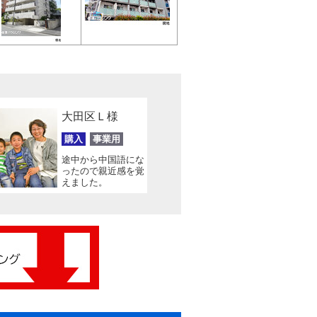
大田区Ｌ様
購入
事業用
途中から中国語にな
ったので親近感を覚
えました。