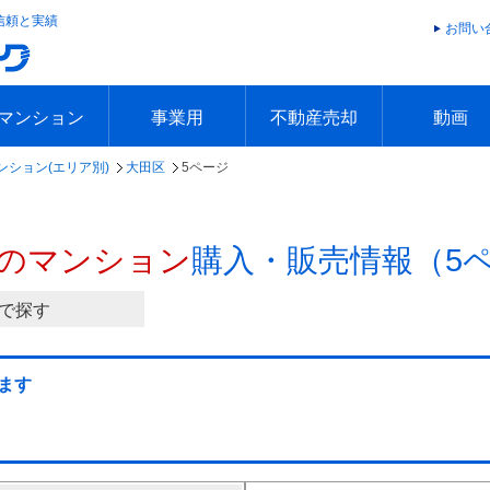
信頼と実績
お問い
マンション
事業用
不動産売却
動画
ンション(エリア別)
大田区
5ページ
エリアで探す
沿線で探す
本日の新着物件
今週の新着物件
エリアで探す
沿線で探す
本日の新着物件
今週の新着物件
不動産売却トップ
簡単無料査定
不動産売却の流れ
不動産売却 Q&A
海外からの不動産売買
住まなび
TVCMギ
放送スケジ
お客様の声
のマンション
購入・販売情報（5
で探す
ます