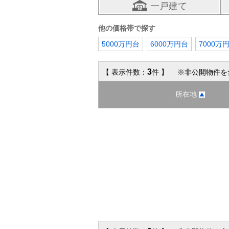
一戸建て
他の価格帯で探す
5000万円台
6000万円台
7000万
3
【 表示件数：
件 】 ※非公開物件を
所在地