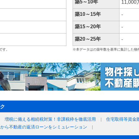
築5～10年
11,00
築10～15年
-
築15～20年
-
築20～25年
-
です。
※本データはの築年数を基準に集計した物
ク
増税に備える相続税対策！非課税枠を徹底活用
住宅取得等資金
額から不動産の返済ローンをシミュレーション