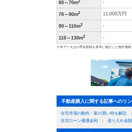
2
-
60～70m
2
11,000万円
70～90m
2
-
90～110m
2
-
110～130m
※本データはの専有面積を基準に集計した物件価格
不動産購入に関する記事へのリン
住宅市場の動向・家の買い時を解説
住宅ローン優遇金利
借り入れ金