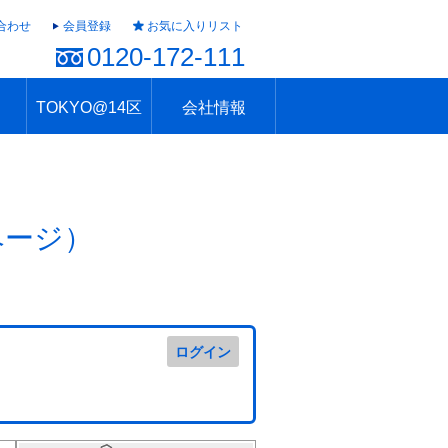
合わせ
会員登録
お気に入りリスト
0120-172-111
TOKYO@14区
会社情報
ャラリー
ュール
TOKYO@14区トップ
ブランド 高級住宅街
住まいのお役立ち
税・住宅ローン
不動産投資のポイント
防災！東京の地震
地域情報「東京さんぽ」
会社概要
アクセス
住建ハウジング上原支店
住建ハウジング中野
採用情報
ページ）
ログイン