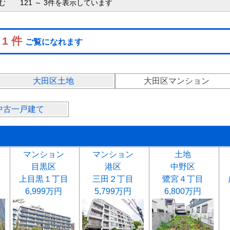
む 121 ～ 3件を表示しています
 1 件
ご覧になれます
大田区土地
大田区マンション
中古一戸建て
マンション
マンション
土地
目黒区
港区
中野区
上目黒１丁目
三田２丁目
鷺宮４丁目
6,999万円
5,799万円
6,800万円