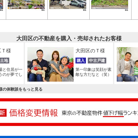
大田区の不動産を購入・売却されたお客様
区Ｔ様
大田区のＴ様
土地
購入
中古戸建
場と住居が一
第一印象は笑顔が素
うのが夢でし
敵な方だなと（笑）
様の体験談をもっと見る