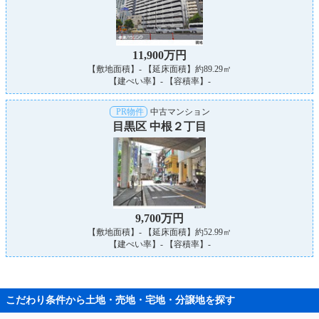
11,900万円
【敷地面積】- 【延床面積】約89.29㎡
【建ぺい率】- 【容積率】-
PR物件
中古マンション
目黒区 中根２丁目
9,700万円
【敷地面積】- 【延床面積】約52.99㎡
【建ぺい率】- 【容積率】-
こだわり条件から土地・売地・宅地・分譲地を探す