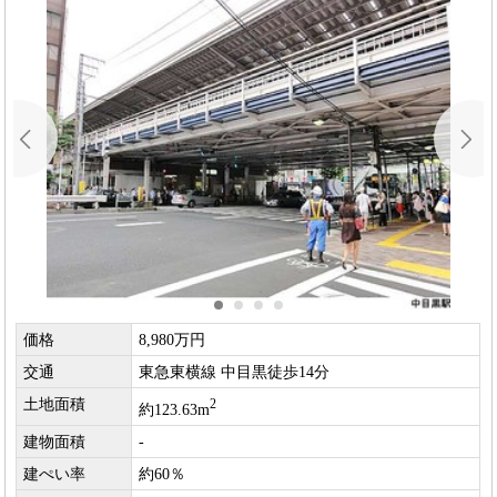
価格
8,980万円
交通
東急東横線 中目黒徒歩14分
土地面積
2
約123.63m
建物面積
-
建ぺい率
約60％