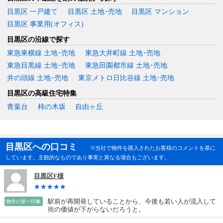
目黒区 一戸建て
目黒区 土地･売地
目黒区 マンション
目黒区 事業用(オフィス)
目黒区の沿線で探す
東急東横線 土地･売地
東急大井町線 土地･売地
東急目黒線 土地･売地
東急田園都市線 土地･売地
井の頭線 土地･売地
東京メトロ日比谷線 土地･売地
目黒区の高級住宅特集
青葉台
柿の木坂
自由ヶ丘
目黒区への口コミ
※当社で物件を購入されたお客様のコメントを基に
しています。主観的なものであり事実と異なる場合もございます。
目黒区F様
駅前が再開発していることから、今後も若い人が流入して
物件の第一印象
街の価値が下がらないだろうと。