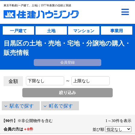
東京不動産(一戸建て、土地)｜1977年創業の信頼と実績
一戸建て
土地
マンション
事業用
目黒区の土地・売地・宅地・分譲地の購入・
販売情報
会員登録
～
金額
駅名で探す
町名で探す
【
90
件】※非公開物件を含む
1～30件を表示
会員の方は
＋0件
並び順