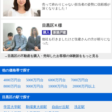
売って終わりじゃない担当者の姿勢に信頼感が
深くなりました！
目黒区Ｋ様
購入
新築戸建
他社も行きましたけど住建さんの方が頼りにな
った
→
目黒区の不動産を購入・売却したお客様の体験談をもっと見る
他の価格帯で探す
4000万円台
5000万円台
6000万円台
7000万円台
8000万円台
9000万円台
10000万円台
20000万円以上
目黒区の駅で探す
学芸大学駅
駒場東大前駅
自由が丘駅
洗足駅