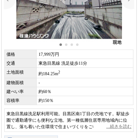
価格
17,999万円
交通
東急目黒線 洗足徒歩11分
土地面積
2
約184.25m
建物面積
-
建ぺい率
約60％
容積率
約150％
東急目黒線洗足駅利用可能。目黒区南1丁目の売地です。駅徒歩
圏で通勤通学にも便利な立地。第一種低層住居専用地域内に位
置し、落ち着いた住環境で住まいづくりをご検討いただけま
す。