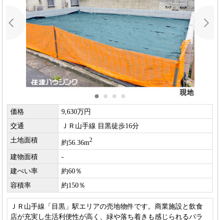
価格
9,630万円
交通
ＪＲ山手線 目黒徒歩16分
土地面積
2
約56.36m
建物面積
-
建ぺい率
約60％
容積率
約150％
ＪＲ山手線「目黒」駅エリアの売地物件です。商業施設と飲食
店が充実し生活利便性が高く、緑や落ち着きも感じられるバラ