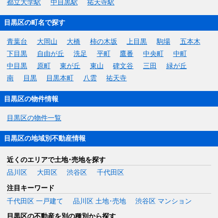
都立大学駅
中目黒駅
祐天寺駅
目黒区の町名で探す
青葉台
大岡山
大橋
柿の木坂
上目黒
駒場
五本木
下目黒
自由が丘
洗足
平町
鷹番
中央町
中町
中目黒
原町
東が丘
東山
碑文谷
三田
緑が丘
南
目黒
目黒本町
八雲
祐天寺
目黒区の物件情報
目黒区の物件一覧
目黒区の地域別不動産情報
近くのエリアで土地･売地を探す
品川区
大田区
渋谷区
千代田区
注目キーワード
千代田区 一戸建て
品川区 土地･売地
渋谷区 マンション
目黒区の不動産を別の種別から探す