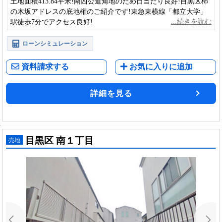
土地面積413.84平米!南西公道角地のため日当たり良好!目黒区柿
の木坂アドレスの底地権のご紹介です!東急東横線「都立大学」
駅徒歩7分でアクセス良好!
ローンシミュレーション
資料請求する
お気に入りに追加
詳細を見る
目黒区 南１丁目
売地