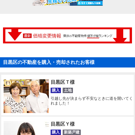
目黒区の不動産を購入・売却されたお客様
目黒区Ｔ様
購入
土地
引越し先が決まらず不安なときに道を開いてく
れました！
目黒区Ｙ様
購入
新築戸建