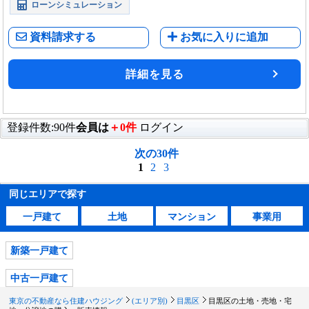
ローンシミュレーション
資料請求する
お気に入りに追加
詳細を見る
登録件数:90件
会員は
＋0件
ログイン
次の30件
1
2
3
同じエリアで探す
一戸建て
土地
マンション
事業用
新築一戸建て
中古一戸建て
東京の不動産なら住建ハウジング
(エリア別)
目黒区
目黒区の土地・売地・宅