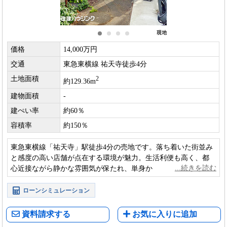
価格
14,000万円
交通
東急東横線 祐天寺徒歩4分
土地面積
2
約129.36m
建物面積
-
建ぺい率
約60％
容積率
約150％
東急東横線「祐天寺」駅徒歩4分の売地です。落ち着いた街並み
と感度の高い店舗が点在する環境が魅力。生活利便も高く、都
心近接ながら静かな雰囲気が保たれ、単身から家族まで安心し
て心地よく暮らせる住環境です。
ローンシミュレーション
資料請求する
お気に入りに追加