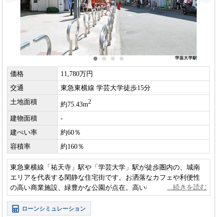
価格
11,780万円
交通
東急東横線 学芸大学徒歩15分
土地面積
2
約75.43m
建物面積
-
建ぺい率
約60％
容積率
約160％
東急東横線「祐天寺」駅や「学芸大学」駅が徒歩圏内の、城南
エリアを代表する閑静な住宅街です。お洒落なカフェや利便性
の高い商業施設、緑豊かな公園が点在。高い都心利便性と穏や
かな住環境が綺麗に調和したロケーションです。
ローンシミュレーション