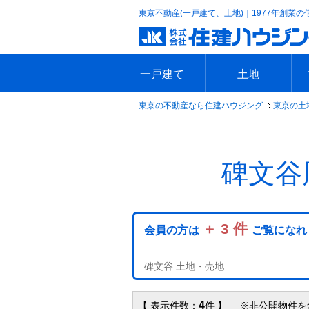
東京不動産(一戸建て、土地)｜1977年創業の
一戸建て
土地
東京の不動産なら住建ハウジング
東京の土
エリアで探す
沿線で探す
新築一戸建て
中古一戸建て
本日の新着物件
今週の新着物件
エリアで探す
沿線で探す
本日の新着物件
今週の新着物件
碑文谷
＋ 3 件
会員の方は
ご覧になれ
碑文谷 土地・売地
4
【 表示件数：
件 】 ※非公開物件を