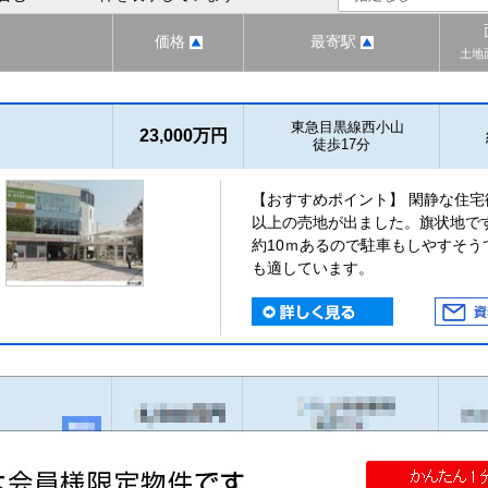
価格
最寄駅
土地
東急目黒線西小山
23,000万円
徒歩17分
【おすすめポイント】 閑静な住
以上の売地が出ました。旗状地で
約10ｍあるので駐車もしやすそ
も適しています。