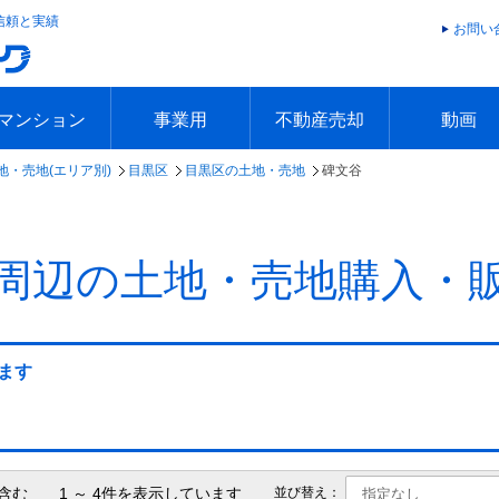
信頼と実績
お問い
マンション
事業用
不動産売却
動画
地・売地(エリア別)
目黒区
目黒区の土地・売地
碑文谷
エリアで探す
沿線で探す
本日の新着物件
今週の新着物件
エリアで探す
沿線で探す
本日の新着物件
今週の新着物件
不動産売却トップ
簡単無料査定
不動産売却の流れ
不動産売却 Q&A
海外からの不動産売買
住まなび
TVCMギ
放送スケジ
お客様の声
周辺の土地・売地購入・
ます
含む 1 ～ 4件を表示しています
並び替え：