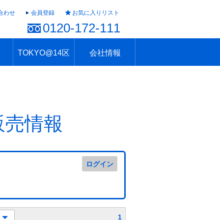
合わせ
会員登録
お気に入りリスト
0120-172-111
TOKYO@14区
会社情報
ャラリー
ュール
TOKYO@14区トップ
ブランド 高級住宅街
住まいのお役立ち
税・住宅ローン
不動産投資のポイント
防災！東京の地震
地域情報「東京さんぽ」
会社概要
アクセス
住建ハウジング上原支店
住建ハウジング中野
採用情報
販売情報
ログイン
1