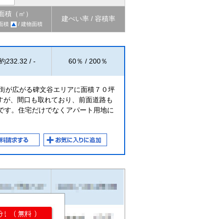
面積（㎡）
建ぺい率 / 容積率
面積
/ 建物面積
約232.32 / -
60％ / 200％
宅街が広がる碑文谷エリアに面積７０坪
すが、間口も取れており、前面道路も
うです。住宅だけでなくアパート用地に