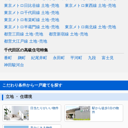
東京メトロ日比谷線 土地･売地
東京メトロ東西線 土地･売地
東京メトロ千代田線 土地･売地
東京メトロ有楽町線 土地･売地
東京メトロ半蔵門線 土地･売地
東京メトロ南北線 土地･売地
都営三田線 土地･売地
都営新宿線 土地･売地
都営大江戸線 土地･売地
千代田区の高級住宅特集
番町
麹町
紀尾井町
永田町
平河町
九段
富士見
神田駿河台
こだわり条件から一戸建てを探す
立地 ・ 住環境
日当たりがいい物件
駅から徒歩5分の物
件
高台にある物件