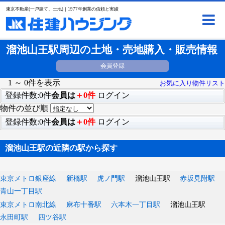
東京不動産(一戸建て、土地)｜1977年創業の信頼と実績
溜池山王駅周辺の土地・売地購入・販売情報
会員登録
1 ～ 0件を表示
お気に入り物件リスト
登録件数:0件
会員は
＋0件
ログイン
物件の並び順
登録件数:0件
会員は
＋0件
ログイン
溜池山王駅の近隣の駅から探す
東京メトロ銀座線
新橋駅
虎ノ門駅
溜池山王駅
赤坂見附駅
青山一丁目駅
東京メトロ南北線
麻布十番駅
六本木一丁目駅
溜池山王駅
永田町駅
四ツ谷駅