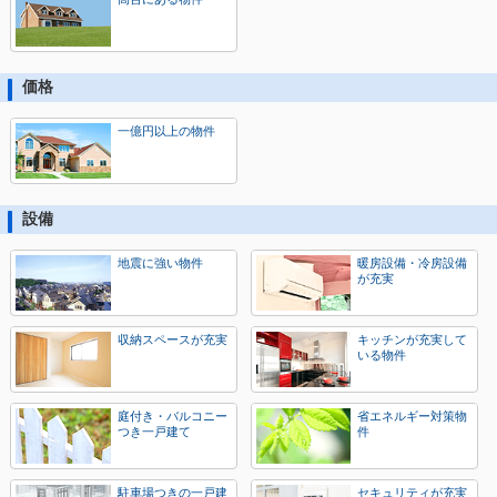
価格
一億円以上の物件
設備
地震に強い物件
暖房設備・冷房設備
が充実
収納スペースが充実
キッチンが充実して
いる物件
庭付き・バルコニー
省エネルギー対策物
つき一戸建て
件
駐車場つきの一戸建
セキュリティが充実