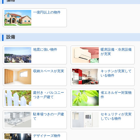
一億円以上の物件
設備
地震に強い物件
暖房設備・冷房設備
が充実
収納スペースが充実
キッチンが充実して
いる物件
庭付き・バルコニー
省エネルギー対策物
つき一戸建て
件
駐車場つきの一戸建
セキュリティが充実
て
している物件
デザイナーズ物件