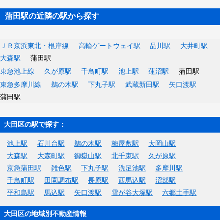
蒲田駅の近隣の駅から探す
ＪＲ京浜東北・根岸線
高輪ゲートウェイ駅
品川駅
大井町駅
大森駅
蒲田駅
東急池上線
久が原駅
千鳥町駅
池上駅
蓮沼駅
蒲田駅
東急多摩川線
鵜の木駅
下丸子駅
武蔵新田駅
矢口渡駅
蒲田駅
大田区の駅で探す：
池上駅
石川台駅
鵜の木駅
梅屋敷駅
大岡山駅
大森駅
大森町駅
御嶽山駅
北千束駅
久が原駅
京急蒲田駅
雑色駅
下丸子駅
洗足池駅
多摩川駅
千鳥町駅
田園調布駅
長原駅
西馬込駅
沼部駅
平和島駅
馬込駅
矢口渡駅
雪が谷大塚駅
六郷土手駅
大田区の地域別不動産情報