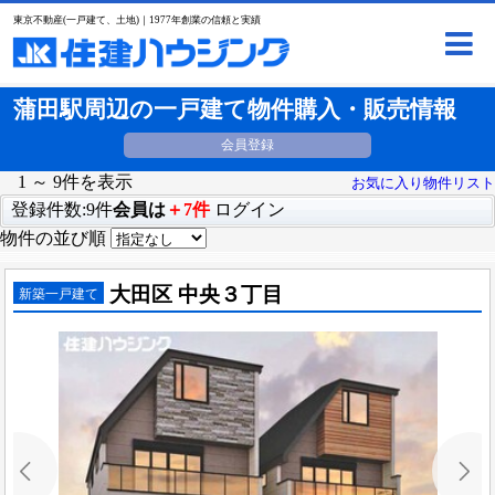
東京不動産(一戸建て、土地)｜1977年創業の信頼と実績
蒲田駅周辺の一戸建て物件購入・販売情報
会員登録
1 ～ 9件を表示
お気に入り物件リスト
登録件数:9件
会員は
＋7件
ログイン
物件の並び順
大田区 中央３丁目
新築一戸建て