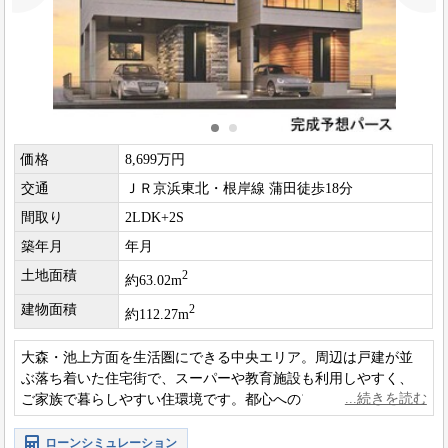
価格
8,699万円
交通
ＪＲ京浜東北・根岸線 蒲田徒歩18分
間取り
2LDK+2S
築年月
年月
土地面積
2
約63.02m
建物面積
2
約112.27m
大森・池上方面を生活圏にできる中央エリア。周辺は戸建が並
ぶ落ち着いた住宅街で、スーパーや教育施設も利用しやすく、
ご家族で暮らしやすい住環境です。都心へのアクセスと穏やか
な街並みの両方を重視される方に向いた新築戸建です。
ローンシミュレーション