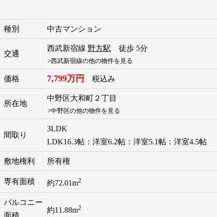
種別
中古マンション
西武新宿線
野方駅
徒歩 5分
交通
>西武新宿線の他の物件を見る
7,799万円
価格
税込み
中野区
大和町
２丁目
所在地
>中野区の他の物件を見る
3LDK
間取り
LDK16.3帖：洋室6.2帖：洋室5.1帖：洋室4.5帖
敷地権利
所有権
2
専有面積
約72.01m
バルコニー
2
約11.88m
面積