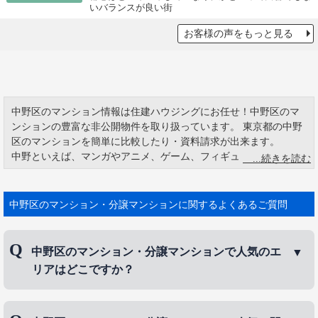
いバランスが良い街
お客様の声をもっと見る
中野区のマンション情報は住建ハウジングにお任せ！中野区のマ
ンションの豊富な非公開物件を取り扱っています。 東京都の中野
区のマンションを簡単に比較したり・資料請求が出来ます。
中野といえば、マンガやアニメ、ゲーム、フィギュアなど、いわ
ゆる“おたく文化” で全国から人が集まる、サブカルチャーの発信
地「中野ブロードウェイ」が有名 で す。中野ブロードウェイに続
く「サンモール商店街」は、そこを中心に商店、飲食店 が軒を連
中野区のマンション・分譲マンションに関するよくあるご質問
ね大変賑わいのあるエリアです。
中野区のマンション・分譲マンションで人気のエ
リアはどこですか？
中野区のマンション・分譲マンションで人気のエリ