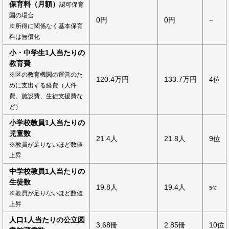
保育料（月額）
認可保育
園の場合
0円
0円
−
※所得に関係なく基本保育
料は無償化
小・中学生1人当たりの
教育費
※区の教育機関の運営のた
120.4万円
133.7万円
4位
めに支出する経費（人件
費、施設費、生徒支援費な
ど）
小学校教員1人当たりの
児童数
21.4人
21.8人
9位
※教員が足りないほど数値
上昇
中学校教員1人当たりの
生徒数
19.8人
19.4人
5位
※教員が足りないほど数値
上昇
人口1人当たりの公立図
3.68冊
2.85冊
10位