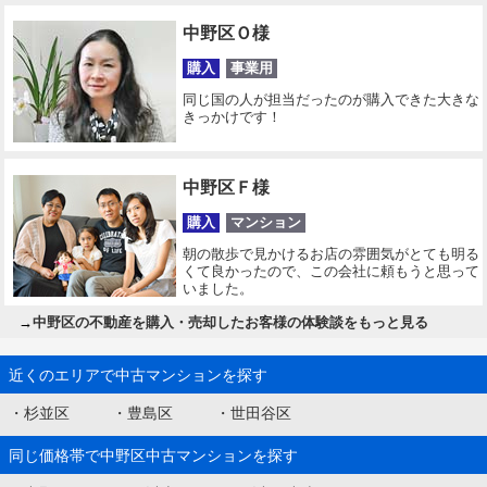
中野区Ｏ様
購入
事業用
同じ国の人が担当だったのが購入できた大きな
きっかけです！
中野区Ｆ様
購入
マンション
朝の散歩で見かけるお店の雰囲気がとても明る
くて良かったので、この会社に頼もうと思って
いました。
→
中野区の不動産を購入・売却したお客様の体験談をもっと見る
近くのエリアで中古マンションを探す
・
杉並区
・
豊島区
・
世田谷区
同じ価格帯で中野区中古マンションを探す