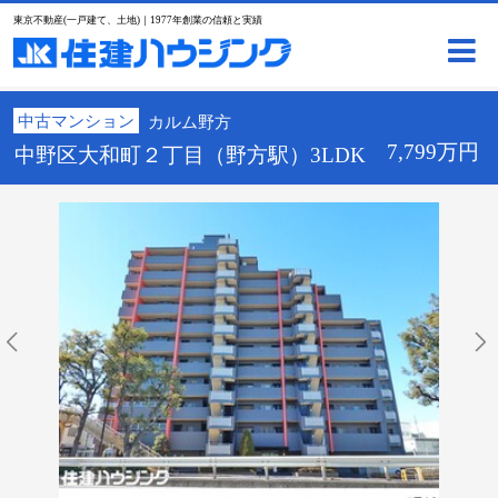
東京不動産(一戸建て、土地)｜1977年創業の信頼と実績
中古マンション
カルム野方
7,799万円
中野区大和町２丁目（野方駅）3LDK