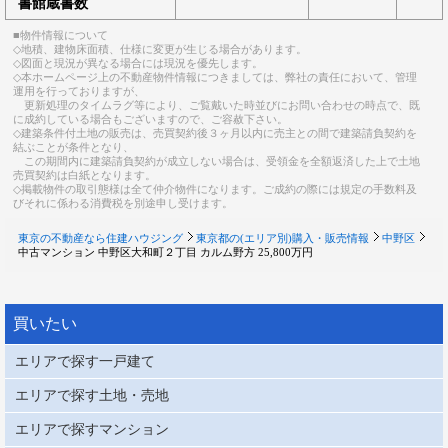
書館蔵書数
■物件情報について
◇地積、建物床面積、仕様に変更が生じる場合があります。
◇図面と現況が異なる場合には現況を優先します。
◇本ホームページ上の不動産物件情報につきましては、弊社の責任において、管理
運用を行っておりますが、
更新処理のタイムラグ等により、ご覧戴いた時並びにお問い合わせの時点で、既
に成約している場合もございますので、ご容赦下さい。
◇建築条件付土地の販売は、売買契約後３ヶ月以内に売主との間で建築請負契約を
結ぶことが条件となり、
この期間内に建築請負契約が成立しない場合は、受領金を全額返済した上で土地
売買契約は白紙となります。
◇掲載物件の取引態様は全て仲介物件になります。ご成約の際には規定の手数料及
びそれに係わる消費税を別途申し受けます。
東京の不動産なら住建ハウジング
東京都の(エリア別)購入・販売情報
中野区
中古マンション 中野区大和町２丁目 カルム野方 25,800万円
買いたい
エリアで探す一戸建て
エリアで探す土地・売地
エリアで探すマンション