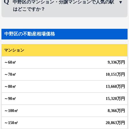
中野区のマンション・分譲マンションで人気の駅
アは、
東中野
、
江古田
、
上鷺宮
などです。
はどこですか？
中野区のマンション・分譲マンションで人気の駅
は、
中野駅
、
東中野駅
、
中野坂上駅
などです。
中野区
の不動産相場価格
マンション
9,336万円
10,151万円
13,660万円
15,320万円
8,366万円
20,863万円