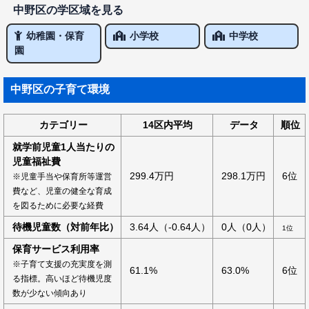
中野区の学区域を見る
幼稚園・保育
小学校
中学校
園
中野区の子育て環境
カテゴリー
14区内平均
データ
順位
就学前児童1人当たりの
児童福祉費
299.4万円
298.1万円
6位
※児童手当や保育所等運営
費など、児童の健全な育成
を図るために必要な経費
待機児童数（対前年比）
3.64人（-0.64人）
0人（0人）
1位
保育サービス利用率
※子育て支援の充実度を測
61.1%
63.0%
6位
る指標。高いほど待機児度
数が少ない傾向あり