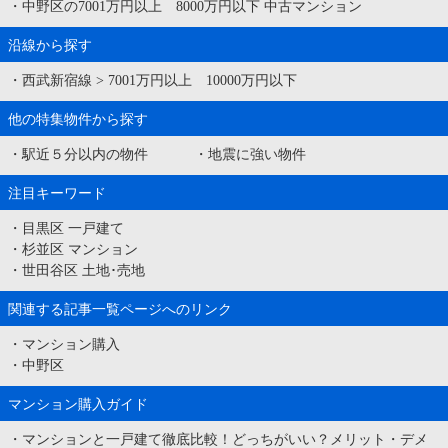
・
中野区の7001万円以上 8000万円以下 中古マンション
沿線から探す
・
西武新宿線
>
7001万円以上 10000万円以下
他の特集物件から探す
・
駅近５分以内の物件
・
地震に強い物件
注目キーワード
・
目黒区 一戸建て
・
杉並区 マンション
・
世田谷区 土地･売地
関連する記事一覧ページへのリンク
・
マンション購入
・
中野区
マンション購入ガイド
・
マンションと一戸建て徹底比較！どっちがいい？メリット・デメ