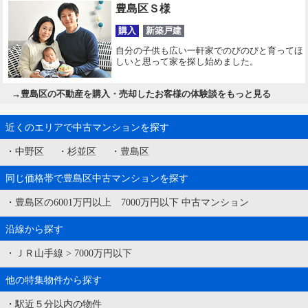
豊島区Ｓ様
購入
新築戸建
自分の子供も広い一軒家でのびのびと育ってほ
しいと思って家を探し始めました。
→
豊島区の不動産を購入・売却したお客様の体験談をもっと見る
近くのエリアで中古マンションを探す
・
中野区
・
杉並区
・
豊島区
同じ価格帯で豊島区中古マンションを探す
・
豊島区の6001万円以上 7000万円以下 中古マンション
沿線から探す
・
ＪＲ山手線
>
7000万円以下
他の特集物件から探す
・
駅近５分以内の物件