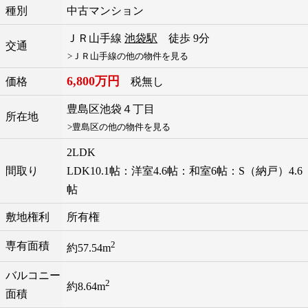
種別
中古マンション
ＪＲ山手線
池袋駅
徒歩 9分
交通
>ＪＲ山手線の他の物件を見る
6,800万円
価格
税無し
豊島区
池袋
４丁目
所在地
>豊島区の他の物件を見る
2LDK
間取り
LDK10.1帖：洋室4.6帖：和室6帖：S（納戸）4.6
帖
敷地権利
所有権
2
専有面積
約57.54m
バルコニー
2
約8.64m
面積