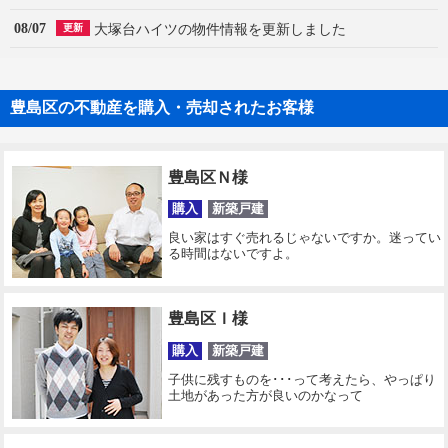
08/07
大塚台ハイツの物件情報を更新しました
更新
豊島区の不動産を購入・売却されたお客様
豊島区Ｎ様
購入
新築戸建
良い家はすぐ売れるじゃないですか。迷ってい
る時間はないですよ。
豊島区Ｉ様
購入
新築戸建
子供に残すものを･･･って考えたら、やっぱり
土地があった方が良いのかなって