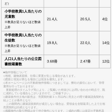
ど）
小学校教員1人当たりの
児童数
21.4人
20.5人
4位
※教員が足りないほど数値
上昇
中学校教員1人当たりの
生徒数
19.8人
22.0人
14位
※教員が足りないほど数値
上昇
人口1人当たりの公立図
3.68冊
2.47冊
12位
書館蔵書数
■物件情報について
◇地積、建物床面積、仕様に変更が生じる場合があります。
◇図面と現況が異なる場合には現況を優先します。
◇本ホームページ上の不動産物件情報につきましては、弊社の責任において、管理
運用を行っておりますが、
更新処理のタイムラグ等により、ご覧戴いた時並びにお問い合わせの時点で、既
に成約している場合もございますので、ご容赦下さい。
◇建築条件付土地の販売は、売買契約後３ヶ月以内に売主との間で建築請負契約を
結ぶことが条件となり、
この期間内に建築請負契約が成立しない場合は、受領金を全額返済した上で土地
売買契約は白紙となります。
◇掲載物件の取引態様は全て仲介物件になります。ご成約の際には規定の手数料及