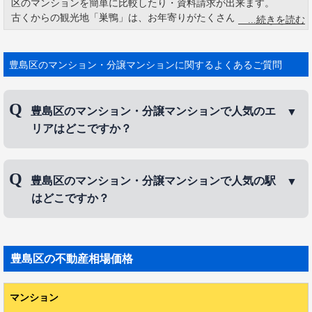
区のマンションを簡単に比較したり・資料請求が出来ます。
古くからの観光地「巣鴨」は、お年寄りがたくさん集まることか
ら「おばあちゃんの 原宿」として 知られています。豊島区には
「雑司ヶ谷霊園」「慈眼寺」「染井霊 園」など、多くの著名人が
眠る 墓地があります。例えば、雑司ヶ谷霊園には夏目漱 石、小泉
豊島区のマンション・分譲マンションに関するよくあるご質問
八雲、ジョン万次郎など、慈眼寺は芥 川龍之介や谷崎潤一郎な
ど、染井霊 園は岡倉天心、二葉亭四迷などです。
豊島区のマンション・分譲マンションで人気のエ
リアはどこですか？
豊島区のマンション・分譲マンションで人気のエリ
豊島区のマンション・分譲マンションで人気の駅
アは、
池袋
、
駒込
、
大塚
などです。
はどこですか？
豊島区のマンション・分譲マンションで人気の駅
は、
池袋駅
、
巣鴨駅
、
駒込駅
などです。
豊島区
の不動産相場価格
マンション