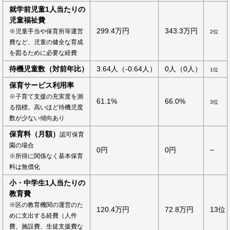
就学前児童1人当たりの
児童福祉費
299.4万円
343.3万円
※児童手当や保育所等運営
2位
費など、児童の健全な育成
を図るために必要な経費
待機児童数（対前年比）
3.64人（-0.64人）
0人（0人）
1位
保育サービス利用率
※子育て支援の充実度を測
61.1%
66.0%
3位
る指標。高いほど待機児度
数が少ない傾向あり
保育料（月額）
認可保育
園の場合
0円
0円
−
※所得に関係なく基本保育
料は無償化
小・中学生1人当たりの
教育費
※区の教育機関の運営のた
120.4万円
72.8万円
13位
めに支出する経費（人件
費、施設費、生徒支援費な