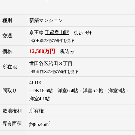
種別
新築マンション
京王線
千歳烏山駅
徒歩 9分
交通
>京王線の他の物件を見る
12,580万円
価格
税込み
世田谷区
給田
３丁目
所在地
>世田谷区の他の物件を見る
4LDK
間取り
LDK16.6帖：洋室6.4帖：洋室5.2帖：洋室5帖：
洋室4.1帖
敷地権利
所有権
2
専有面積
約85.46m