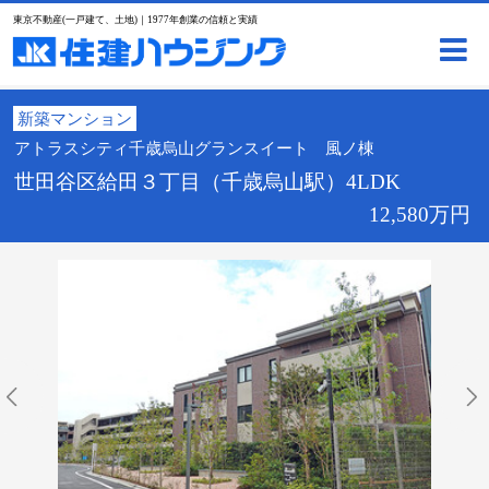
東京不動産(一戸建て、土地)｜1977年創業の信頼と実績
新築マンション
アトラスシティ千歳烏山グランスイート 風ノ棟
世田谷区給田３丁目（千歳烏山駅）4LDK
12,580万円