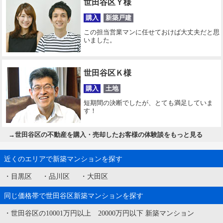
世田谷区Ｙ様
購入
新築戸建
この担当営業マンに任せておけば大丈夫だと思
いました。
世田谷区Ｋ様
購入
土地
短期間の決断でしたが、とても満足していま
す！
→
世田谷区の不動産を購入・売却したお客様の体験談をもっと見る
近くのエリアで新築マンションを探す
・
目黒区
・
品川区
・
大田区
同じ価格帯で世田谷区新築マンションを探す
・
世田谷区の10001万円以上 20000万円以下 新築マンション