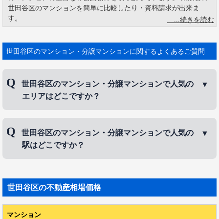
世田谷区のマンションを簡単に比較したり・資料請求が出来ま
す。
世田谷区の人口は23区中1位で、2位の練馬区を大きく引き離して
いる。当然、世帯数でも23区内でトップである。この他にも、人
口の多さに伴ってトップに出るものはいろいろある。高齢者の
世田谷区のマンション・分譲マンションに関するよくあるご質問
数、納税義務者の数、選挙人名簿登録者数、区役所職員数など
だ。世田谷区は住宅地がメインという区の性格からか、事業所
数、従業者数は必ずしも多くないが、医療・福祉関連行と教育・
世田谷区のマンション・分譲マンションで人気の
学習支援行の従業者数はトップだ。
エリアはどこですか？
世田谷区で人気の街と言えば、東部にある三軒茶屋。東急田園都
市線と東急世田谷線が乗り入れ、渋谷から5分という好アクセスの
立地にあり、通称「さんちゃ」と呼ばれる。 ランドマークの駅ビ
世田谷区のマンション・分譲マンションで人気のエ
ルキャロットタワーなどの大型施設や、古くからある商店街や下
世田谷区のマンション・分譲マンションで人気の
リアは、
成城
、
代沢
、
三軒茶屋
などです。
町の雰囲気と個性的な飲食店が混在し、遊びには事欠かない。 ま
駅はどこですか？
た、少し駅から離れると公園や、北沢川緑道、蛇崩川緑道など、
自然の豊富な落ち着いた住宅街が広がる。 サンバのパレードで知
世田谷区のマンション・分譲マンションで人気の駅
られる三茶フェスティバルや大道芸の集まるイベントなど、様々
な催しで街が盛り上がる。
は、
成城学園前駅
、
三軒茶屋駅
、
下北沢駅
などで
世田谷区
の不動産相場価格
す。
マンション