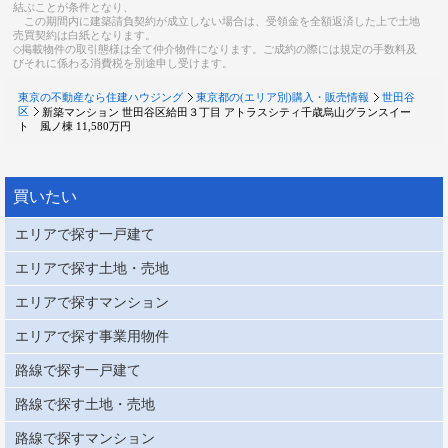
結ぶことが条件となり、
この期間内に建築請負契約が成立しない場合は、受領金を全額返済した上で土地
売買契約は白紙となります。
◇掲載物件の取引態様は全て仲介物件になります。ご成約の際には規定の手数料及
びそれに係わる消費税を別途申し受けます。
東京の不動産なら住建ハウジング
東京都の(エリア別)購入・販売情報
世田谷
区
新築マンション 世田谷区給田３丁目 アトラスシティ千歳烏山グランスイー
ト 風ノ棟 11,580万円
買いたい
エリアで探す一戸建て
エリアで探す土地・売地
エリアで探すマンション
エリアで探す事業用物件
路線で探す一戸建て
路線で探す土地・売地
路線で探すマンション