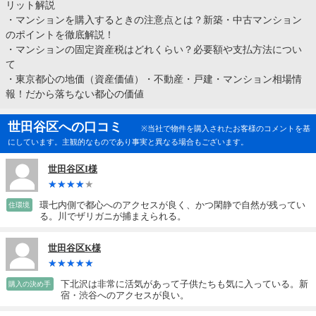
リット解説
・
マンションを購入するときの注意点とは？新築・中古マンション
のポイントを徹底解説！
・
マンションの固定資産税はどれくらい？必要額や支払方法につい
て
・
東京都心の地価（資産価値）・不動産・戸建・マンション相場情
報！だから落ちない都心の価値
世田谷区への口コミ
※当社で物件を購入されたお客様のコメントを基
にしています。主観的なものであり事実と異なる場合もございます。
世田谷区I様
環七内側で都心へのアクセスが良く、かつ閑静で自然が残ってい
住環境
る。川でザリガニが捕まえられる。
世田谷区K様
下北沢は非常に活気があって子供たちも気に入っている。新
購入の決め手
宿・渋谷へのアクセスが良い。