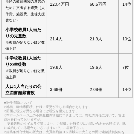
※区の教育機関の運営の
120.4万円
68.5万円
14位
ために支出する経費（人
件費、施設費、生徒支援
費など）
小学校教員1人当た
りの児童数
21.4人
21.9人
10位
※教員が足りないほど数
値上昇
中学校教員1人当た
りの生徒数
19.8人
19.6人
7位
※教員が足りないほど数
値上昇
人口1人当たりの公
3.68冊
2.08冊
14位
立図書館蔵書数
■物件情報について
◇地積、建物床面積、仕様に変更が生じる場合があります。
◇図面と現況が異なる場合には現況を優先します。
◇本ホームページ上の不動産物件情報につきましては、弊社の責任において、管理
運用を行っておりますが、
更新処理のタイムラグ等により、ご覧戴いた時並びにお問い合わせの時点で、既
に成約している場合もございますので、ご容赦下さい。
◇建築条件付土地の販売は、売買契約後３ヶ月以内に売主との間で建築請負契約を