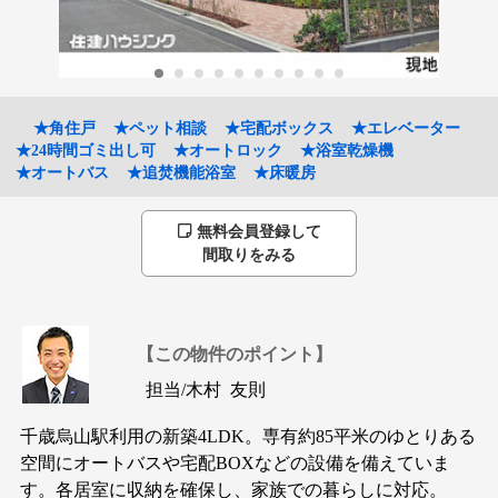
★角住戸
★ペット相談
★宅配ボックス
★エレベーター
★24時間ゴミ出し可
★オートロック
★浴室乾燥機
★オートバス
★追焚機能浴室
★床暖房
無料会員登録して
間取りをみる
【この物件のポイント】
担当/
木村 友則
千歳烏山駅利用の新築4LDK。専有約85平米のゆとりある
空間にオートバスや宅配BOXなどの設備を備えていま
す。各居室に収納を確保し、家族での暮らしに対応。