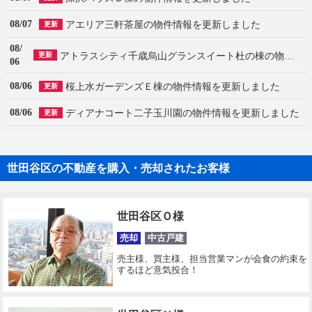
08/07
アエリア三軒茶屋の物件情報を更新しました
更新
08/
アトラスシティ千歳烏山グランスイート杜の棟の物件情報を更新しました
更新
06
08/06
桜上水ガーデンズＥ棟の物件情報を更新しました
更新
08/06
ディアナコート二子玉川園の物件情報を更新しました
更新
世田谷区の不動産を購入・売却されたお客様
世田谷区Ｏ様
売却
中古戸建
売主様、買主様、担当営業マンが会食の約束を
するほど意気投合！