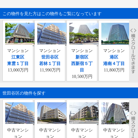
この物件を見た方はこの物件もご覧になっています
マンション
マンション
マンション
マンション
江東区
世田谷区
新宿区
港区
東雲１丁目
若林１丁目
西新宿５丁
港南４丁目
勝
13,000万円
11,990万円
目
11,800万円
10,500万円
世田谷区の物件を探す
中古マンシ
中古マンシ
中古マンシ
中古マンシ
ョン
ョン
ョン
ョン