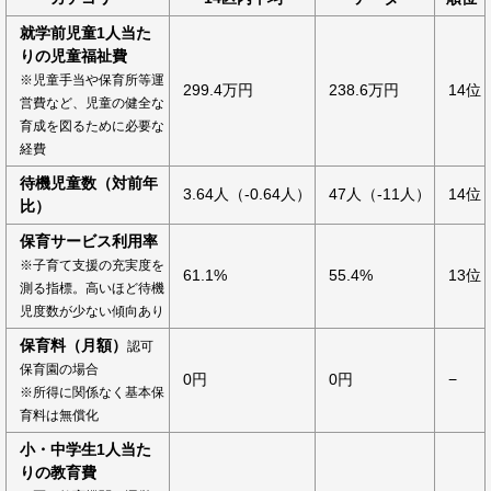
就学前児童1人当た
りの児童福祉費
※児童手当や保育所等運
299.4万円
238.6万円
14位
営費など、児童の健全な
育成を図るために必要な
経費
待機児童数（対前年
3.64人（-0.64人）
47人（-11人）
14位
比）
保育サービス利用率
※子育て支援の充実度を
61.1%
55.4%
13位
測る指標。高いほど待機
児度数が少ない傾向あり
保育料（月額）
認可
保育園の場合
0円
0円
−
※所得に関係なく基本保
育料は無償化
小・中学生1人当た
りの教育費