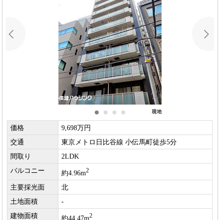
価格
9,698万円
交通
東京メトロ日比谷線 小伝馬町徒歩5分
間取り
2LDK
バルコニー
2
約4.96m
主要採光面
北
土地面積
-
建物面積
2
約44.47m