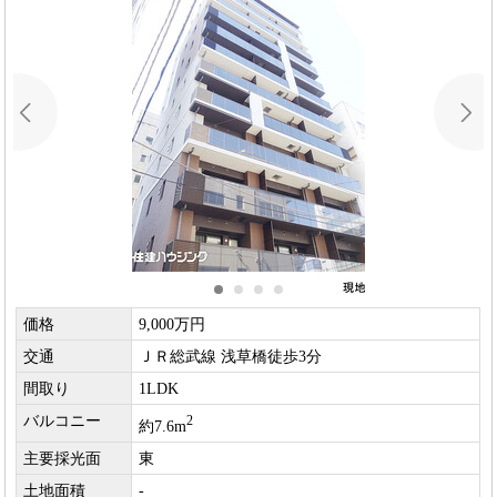
価格
9,000万円
交通
ＪＲ総武線 浅草橋徒歩3分
間取り
1LDK
バルコニー
2
約7.6m
主要採光面
東
土地面積
-