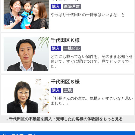
購入
新築戸建
やっぱり千代田区の一軒家はいいよな…と
千代田区Ｋ様
購入
一棟ビル
どこにも載ってない物件を、そのままお知らせ
頂いて。すぐに駆けつけて、見てビックリでし
た。
千代田区Ｓ様
購入
土地
「社長さんの心意気、気構えがすごいなと思い
ました。」
→
千代田区の不動産を購入・売却したお客様の体験談をもっと見る