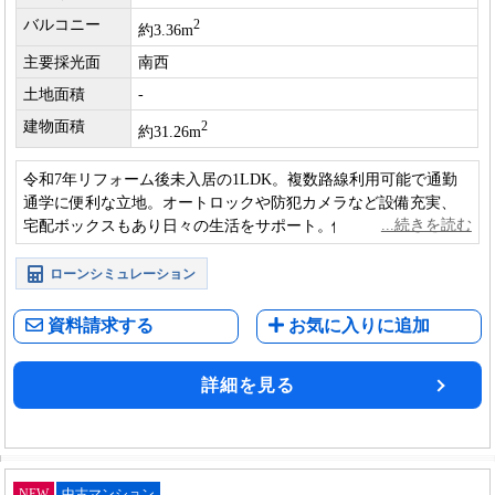
バルコニー
2
約3.36m
主要採光面
南西
土地面積
-
建物面積
2
約31.26m
令和7年リフォーム後未入居の1LDK。複数路線利用可能で通勤
通学に便利な立地。オートロックや防犯カメラなど設備充実、
宅配ボックスもあり日々の生活をサポート。使いやすい間取り
も魅力です。
ローンシミュレーション
資料請求する
お気に入りに追加
詳細を見る
NEW
中古マンション