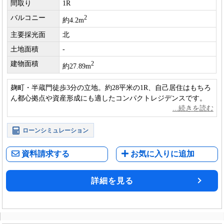
間取り
1R
バルコニー
2
約4.2m
主要採光面
北
土地面積
-
建物面積
2
約27.89m
麹町・半蔵門徒歩3分の立地。約28平米の1R、自己居住はもちろ
ん都心拠点や資産形成にも適したコンパクトレジデンスです。
ローンシミュレーション
資料請求する
お気に入りに追加
詳細を見る