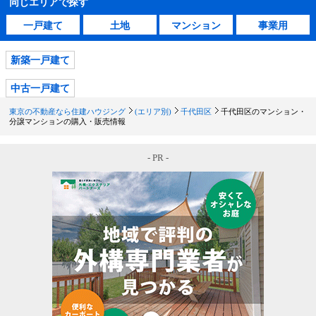
同じエリアで探す
一戸建て
土地
マンション
事業用
新築一戸建て
中古一戸建て
東京の不動産なら住建ハウジング
(エリア別)
千代田区
千代田区のマンション・
分譲マンションの購入・販売情報
- PR -