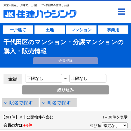
東京不動産(一戸建て、土地)｜1977年創業の信頼と実績
一戸建て
土地
マンション
事業用
千代田区のマンション・分譲マンションの
購入・販売情報
会員登録
～
金額
駅名で探す
町名で探す
【
201
件】※非公開物件を含む
1～30件を表示
会員の方は
＋0件
並び順