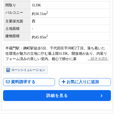
間取り
1LDK
バルコニー
2
約36.51m
主要採光面
西
土地面積
-
建物面積
2
約45.85m
半蔵門駅・麹町駅徒歩5分、千代田区平河町2丁目。落ち着いた
住環境が魅力の立地に佇む最上階1LDK。開放感があり、内装リ
フォーム済みの美しい室内。都心で静かに暮らせる一邸です。
ローンシミュレーション
資料請求する
お気に入りに追加
詳細を見る