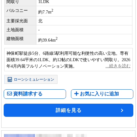
間取り
1LDK
バルコニー
2
約7.7m
主要採光面
北
土地面積
-
建物面積
2
約39.64m
神保町駅徒歩5分、6路線5駅利用可能な利便性の高い立地。専有
面積39.64平米の1LDK、約12帖のLDKで使いやすい間取り。2026
年4月内装フルリノベーション実施。
ローンシミュレーション
資料請求する
お気に入りに追加
詳細を見る