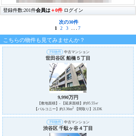
登録件数:201件
会員は
＋0件
ログイン
次の30件
1
2
3
...
7
こちらの物件も見てみませんか？
PR物件
中古マンション
世田谷区 船橋５丁目
9,990万円
【敷地面積】- 【延床面積】約95.55㎡
2
【バルコニー】約3.36m
【間取り】2LDK
PR物件
中古マンション
渋谷区 千駄ヶ谷４丁目