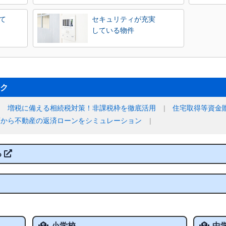
て
セキュリティが充実
している物件
ク
増税に備える相続税対策！非課税枠を徹底活用
住宅取得等資金
額から不動産の返済ローンをシミュレーション
る
小学校
中