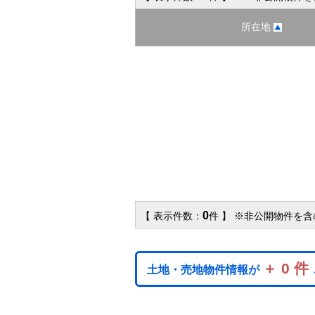
所在地
0
【 表示件数：
件 】 ※非公開物件を
＋ 0 件
土地・売地物件情報が