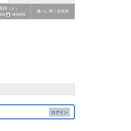
面積（㎡）
建ぺい率 / 容積率
面積
/ 建物面積
ログイン