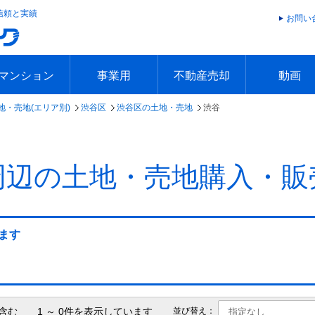
信頼と実績
お問い
マンション
事業用
不動産売却
動画
地・売地(エリア別)
渋谷区
渋谷区の土地・売地
渋谷
エリアで探す
沿線で探す
本日の新着物件
今週の新着物件
エリアで探す
沿線で探す
本日の新着物件
今週の新着物件
不動産売却トップ
簡単無料査定
不動産売却の流れ
不動産売却 Q&A
海外からの不動産売買
住まなび
TVCMギ
放送スケジ
お客様の声
周辺の土地・売地購入・販
ます
含む 1 ～ 0件を表示しています
並び替え：