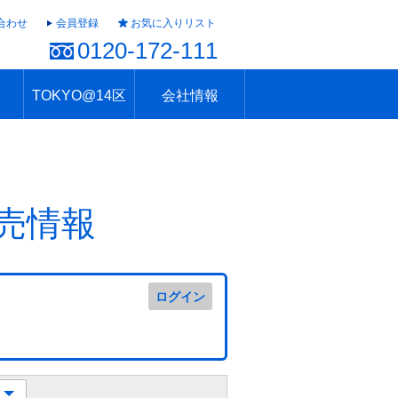
合わせ
会員登録
お気に入りリスト
0120-172-111
TOKYO@14区
会社情報
ャラリー
ュール
TOKYO@14区トップ
ブランド 高級住宅街
住まいのお役立ち
税・住宅ローン
不動産投資のポイント
防災！東京の地震
地域情報「東京さんぽ」
会社概要
アクセス
住建ハウジング上原支店
住建ハウジング中野
採用情報
売情報
ログイン