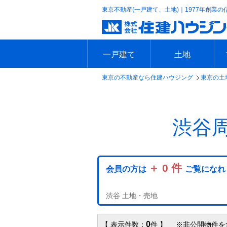
東京不動産(一戸建て、土地)｜1977年創業の
一戸建て
土地
東京の不動産なら住建ハウジング
東京の土
エリアで探す
沿線で探す
新築一戸建て
中古一戸建て
本日の新着物件
今週の新着物件
エリアで探す
沿線で探す
本日の新着物件
今週の新着物件
渋谷
＋ 0 件
会員の方は
ご覧になれ
渋谷 土地・売地
0
【 表示件数：
件 】 ※非公開物件を