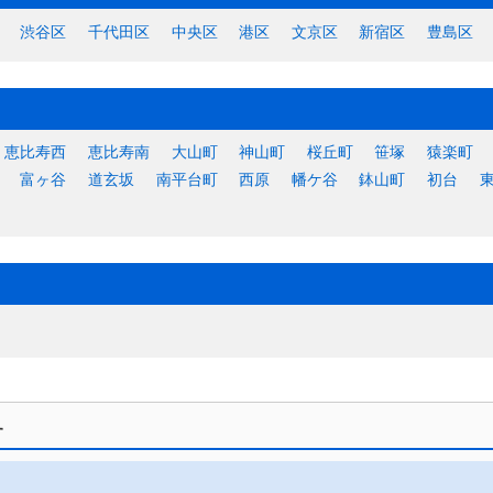
渋谷区
千代田区
中央区
港区
文京区
新宿区
豊島区
恵比寿西
恵比寿南
大山町
神山町
桜丘町
笹塚
猿楽町
富ヶ谷
道玄坂
南平台町
西原
幡ケ谷
鉢山町
初台
す