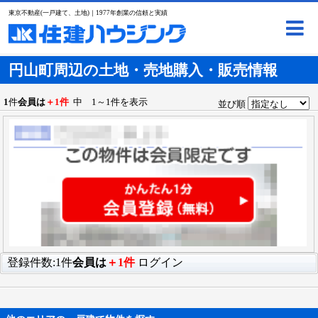
東京不動産(一戸建て、土地)｜1977年創業の信頼と実績
円山町周辺の土地・売地購入・販売情報
1
件
会員は
＋1件
中 1～1件を表示
並び順
登録件数:1件
会員は
＋1件
ログイン