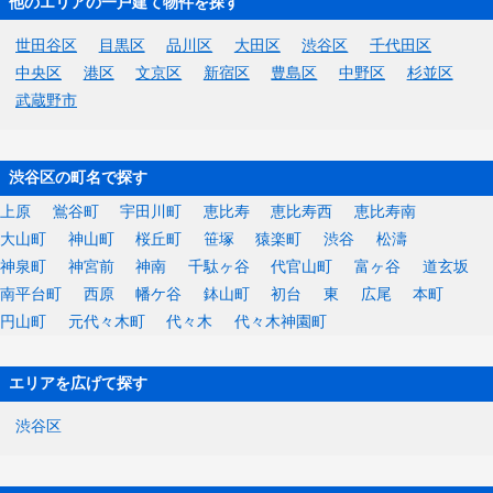
他のエリアの一戸建て物件を探す
世田谷区
目黒区
品川区
大田区
渋谷区
千代田区
中央区
港区
文京区
新宿区
豊島区
中野区
杉並区
武蔵野市
渋谷区の町名で探す
上原
鴬谷町
宇田川町
恵比寿
恵比寿西
恵比寿南
大山町
神山町
桜丘町
笹塚
猿楽町
渋谷
松濤
神泉町
神宮前
神南
千駄ヶ谷
代官山町
富ヶ谷
道玄坂
南平台町
西原
幡ケ谷
鉢山町
初台
東
広尾
本町
円山町
元代々木町
代々木
代々木神園町
エリアを広げて探す
渋谷区