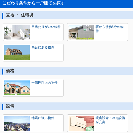
こだわり条件から一戸建てを探す
立地 ・ 住環境
日当たりがいい物件
駅から徒歩5分の物
件
高台にある物件
価格
一億円以上の物件
設備
地震に強い物件
暖房設備・冷房設備
が充実