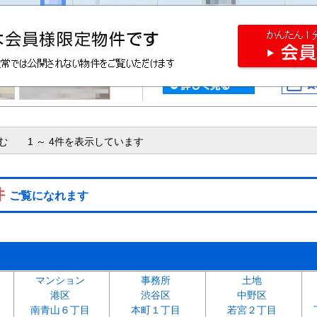
含む 1 ～ 4件を表示しています
件
ご覧になれます
マンション
事務所
土地
港区
渋谷区
中野区
南青山６丁目
本町１丁目
若宮２丁目