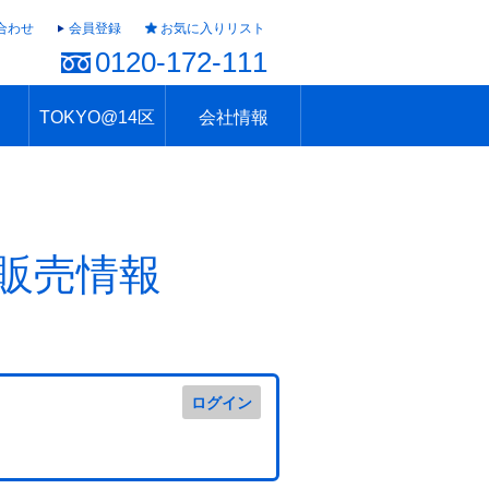
合わせ
会員登録
お気に入りリスト
0120-172-111
TOKYO@14区
会社情報
ャラリー
ュール
TOKYO@14区トップ
ブランド 高級住宅街
住まいのお役立ち
税・住宅ローン
不動産投資のポイント
防災！東京の地震
地域情報「東京さんぽ」
会社概要
アクセス
住建ハウジング上原支店
住建ハウジング中野
採用情報
販売情報
ログイン