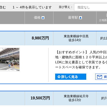
含む 1 ～ 4件を表示しています
並び替え：
価格
最寄駅
土地面
東急東横線中目黒
8,980万円
約12
徒歩14分
【おすすめポイント】 人気の中
地・建物共に面積１２０平米以上
LDKに加え書斎として衣装できる
ートスペースを確保できます。
東急東横線祐天寺
19,500万円
約74
徒歩13分