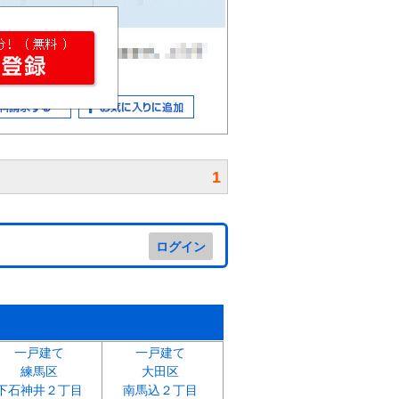
1
ログイン
一戸建て
一戸建て
練馬区
大田区
下石神井２丁目
南馬込２丁目