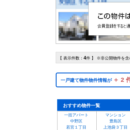
4
【 表示件数：
件 】 ※非公開物件を
＋ 2 
一戸建て物件物件情報が
おすすめ物件一覧
一括アパート
マンション
中野区
豊島区
若宮１丁目
上池袋３丁目