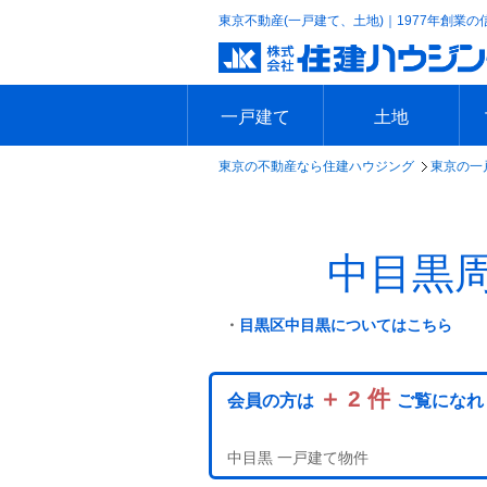
東京不動産(一戸建て、土地)｜1977年創業の
一戸建て
土地
東京の不動産なら住建ハウジング
東京の一
エリアで探す
沿線で探す
新築一戸建て
中古一戸建て
本日の新着物件
今週の新着物件
エリアで探す
沿線で探す
本日の新着物件
今週の新着物件
中目黒
・
目黒区中目黒についてはこちら
＋ 2 件
会員の方は
ご覧になれ
中目黒 一戸建て物件