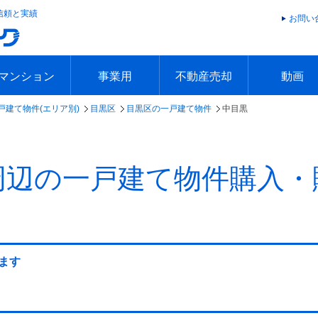
信頼と実績
お問い
マンション
事業用
不動産売却
動画
戸建て物件(エリア別)
目黒区
目黒区の一戸建て物件
中目黒
エリアで探す
沿線で探す
本日の新着物件
今週の新着物件
エリアで探す
沿線で探す
本日の新着物件
今週の新着物件
不動産売却トップ
簡単無料査定
不動産売却の流れ
不動産売却 Q&A
海外からの不動産売買
住まなび
TVCMギ
放送スケジ
お客様の声
周辺の一戸建て物件購入・
ます