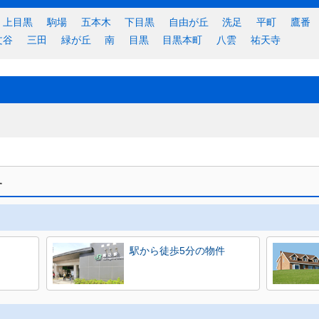
上目黒
駒場
五本木
下目黒
自由が丘
洗足
平町
鷹番
文谷
三田
緑が丘
南
目黒
目黒本町
八雲
祐天寺
す
駅から徒歩5分の物件