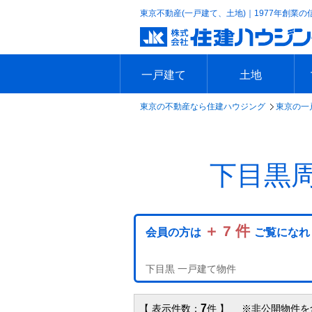
東京不動産(一戸建て、土地)｜1977年創業の
一戸建て
土地
東京の不動産なら住建ハウジング
東京の一
エリアで探す
沿線で探す
新築一戸建て
中古一戸建て
本日の新着物件
今週の新着物件
エリアで探す
沿線で探す
本日の新着物件
今週の新着物件
下目黒
＋ 7 件
会員の方は
ご覧になれ
下目黒 一戸建て物件
7
【 表示件数：
件 】 ※非公開物件を