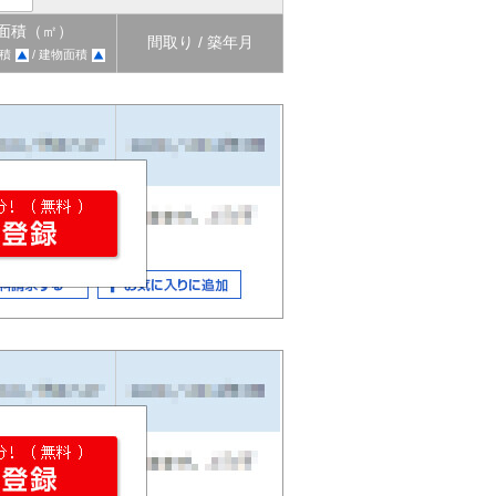
面積（㎡）
間取り / 築年月
積
/ 建物面積