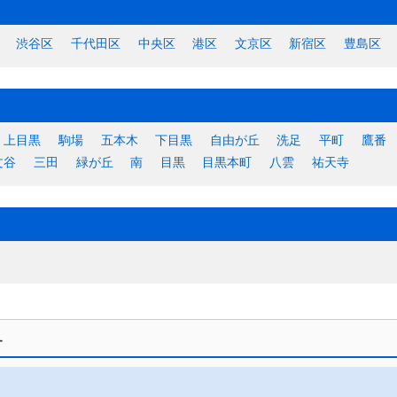
渋谷区
千代田区
中央区
港区
文京区
新宿区
豊島区
上目黒
駒場
五本木
下目黒
自由が丘
洗足
平町
鷹番
文谷
三田
緑が丘
南
目黒
目黒本町
八雲
祐天寺
す