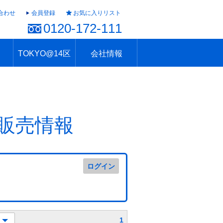
合わせ
会員登録
お気に入りリスト
0120-172-111
TOKYO@14区
会社情報
ャラリー
ュール
TOKYO@14区トップ
ブランド 高級住宅街
住まいのお役立ち
税・住宅ローン
不動産投資のポイント
防災！東京の地震
地域情報「東京さんぽ」
会社概要
アクセス
住建ハウジング上原支店
住建ハウジング中野
採用情報
販売情報
ログイン
1