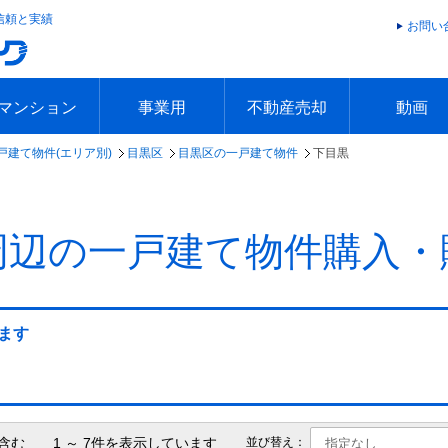
信頼と実績
お問い
マンション
事業用
不動産売却
動画
戸建て物件(エリア別)
目黒区
目黒区の一戸建て物件
下目黒
エリアで探す
沿線で探す
本日の新着物件
今週の新着物件
エリアで探す
沿線で探す
本日の新着物件
今週の新着物件
不動産売却トップ
簡単無料査定
不動産売却の流れ
不動産売却 Q&A
海外からの不動産売買
住まなび
TVCMギ
放送スケジ
お客様の声
周辺の一戸建て物件購入・
ます
含む 1 ～ 7件を表示しています
並び替え：