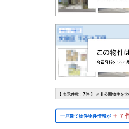
7
【 表示件数：
件 】 ※非公開物件を
＋ 7 
一戸建て物件物件情報が