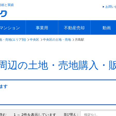
信頼と実績
お問い
マンション
事業用
不動産売却
動画
地・売地(エリア別)
中央区
中央区の土地・売地
月島駅
エリアで探す
沿線で探す
本日の新着物件
今週の新着物件
エリアで探す
沿線で探す
本日の新着物件
今週の新着物件
不動産売却トップ
簡単無料査定
不動産売却の流れ
不動産売却 Q&A
海外からの不動産売買
住まなび
TVCMギ
放送スケジ
お客様の声
周辺の土地・売地購入・
ます
含む 1 ～ 2件を表示しています
並び替え：