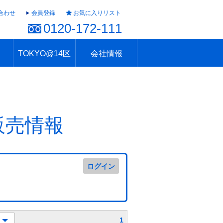
合わせ
会員登録
お気に入りリスト
0120-172-111
TOKYO@14区
会社情報
ャラリー
ュール
TOKYO@14区トップ
ブランド 高級住宅街
住まいのお役立ち
税・住宅ローン
不動産投資のポイント
防災！東京の地震
地域情報「東京さんぽ」
会社概要
アクセス
住建ハウジング上原支店
住建ハウジング中野
採用情報
販売情報
ログイン
1