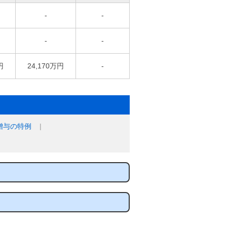
-
-
-
-
円
24,170万円
-
贈与の特例