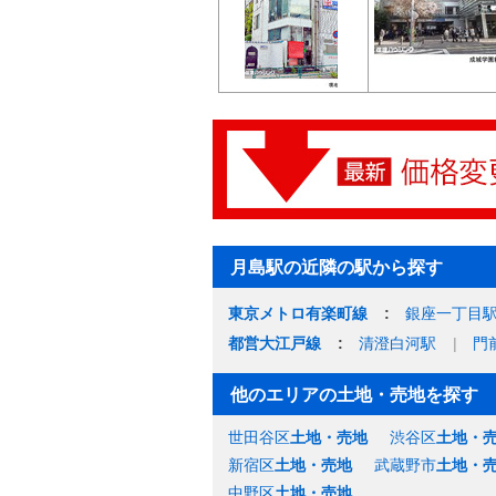
月島駅の近隣の駅から探す
東京メトロ有楽町線
銀座一丁目
都営大江戸線
清澄白河駅
門
他のエリアの土地・売地を探す
世田谷区
土地・売地
渋谷区
土地・
新宿区
土地・売地
武蔵野市
土地・
中野区
土地・売地