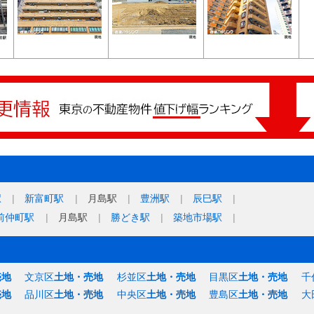
駅
新富町駅
月島駅
豊洲駅
辰巳駅
前仲町駅
月島駅
勝どき駅
築地市場駅
売地
文京区
土地・売地
杉並区
土地・売地
目黒区
土地・売地
千
売地
品川区
土地・売地
中央区
土地・売地
豊島区
土地・売地
大