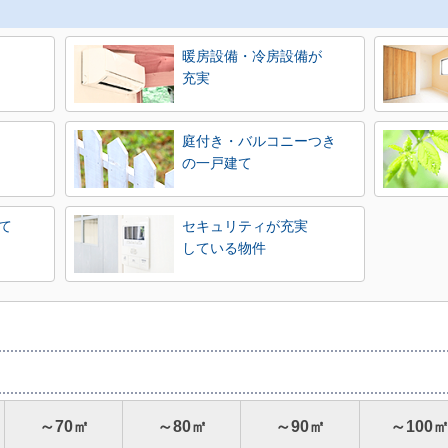
暖房設備・冷房設備が
充実
庭付き・バルコニーつき
の一戸建て
て
セキュリティが充実
している物件
～70㎡
～80㎡
～90㎡
～100