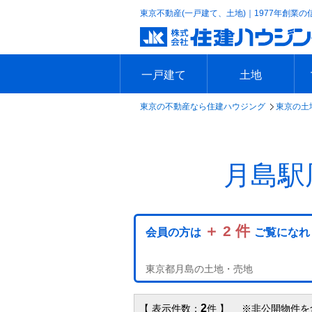
東京不動産(一戸建て、土地)｜1977年創業の
一戸建て
土地
東京の不動産なら住建ハウジング
東京の土
エリアで探す
沿線で探す
新築一戸建て
中古一戸建て
本日の新着物件
今週の新着物件
エリアで探す
沿線で探す
本日の新着物件
今週の新着物件
月島駅
＋ 2 件
会員の方は
ご覧になれ
東京都月島の土地・売地
2
【 表示件数：
件 】 ※非公開物件を