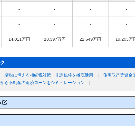
-
-
-
-
-
-
-
-
14,011万円
18,397万円
22,649万円
19,203万
ク
増税に備える相続税対策！非課税枠を徹底活用
住宅取得等資金
額から不動産の返済ローンをシミュレーション
る