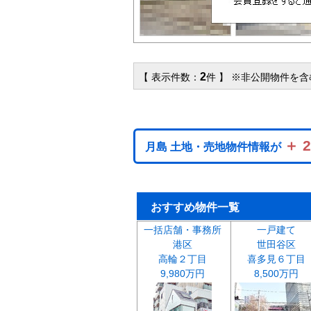
2
【 表示件数：
件 】 ※非公開物件を
＋ 
月島 土地・売地物件情報が
おすすめ物件一覧
一括店舗・事務所
一戸建て
港区
世田谷区
高輪２丁目
喜多見６丁目
9,980万円
8,500万円