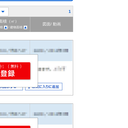
1
面積（㎡）
図面/ 動画
積
/ 建物面積