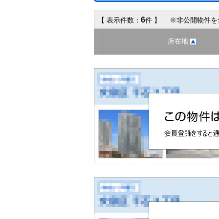
6
【 表示件数：
件 】 ※非公開物件を
所在地