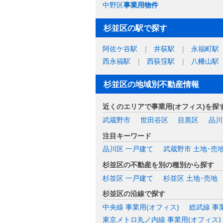
中野区
事業用物件
杉並区の駅で探す
阿佐ケ谷駅
井荻駅
永福町駅
西永福駅
西荻窪駅
八幡山駅
杉並区の地域別不動産情報
近くのエリアで事業用(オフィス)を探
武蔵野市
世田谷区
目黒区
品川
注目キーワード
品川区 一戸建て
武蔵野市 土地･売
杉並区の不動産を別の種別から探す
杉並区 一戸建て
杉並区 土地･売地
杉並区の沿線で探す
中央線 事業用(オフィス)
総武線 事
東京メトロ丸ノ内線 事業用(オフィス)