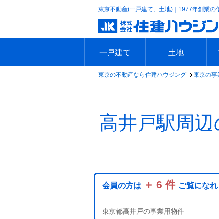
東京不動産(一戸建て、土地)｜1977年創業の
一戸建て
土地
東京の不動産なら住建ハウジング
東京の事
エリアで探す
沿線で探す
新築一戸建て
中古一戸建て
本日の新着物件
今週の新着物件
エリアで探す
沿線で探す
本日の新着物件
今週の新着物件
高井戸駅周辺
＋ 6 件
会員の方は
ご覧になれ
東京都高井戸の事業用物件