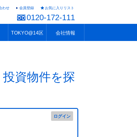
合わせ
会員登録
お気に入りリスト
0120-172-111
TOKYO@14区
会社情報
ャラリー
ュール
TOKYO@14区トップ
ブランド 高級住宅街
住まいのお役立ち
税・住宅ローン
不動産投資のポイント
防災！東京の地震
地域情報「東京さんぽ」
会社概要
アクセス
住建ハウジング上原支店
住建ハウジング中野
採用情報
・投資物件を探
ログイン