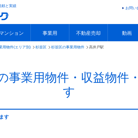
信頼と実績
お問い
マンション
事業用
不動産売却
動画
業用物件(エリア別)
杉並区
杉並区の事業用物件
高井戸駅
エリアで探す
沿線で探す
本日の新着物件
今週の新着物件
エリアで探す
沿線で探す
本日の新着物件
今週の新着物件
不動産売却トップ
簡単無料査定
不動産売却の流れ
不動産売却 Q&A
海外からの不動産売買
住まなび
TVCMギ
放送スケジ
お客様の声
の事業用物件・収益物件
す
ます