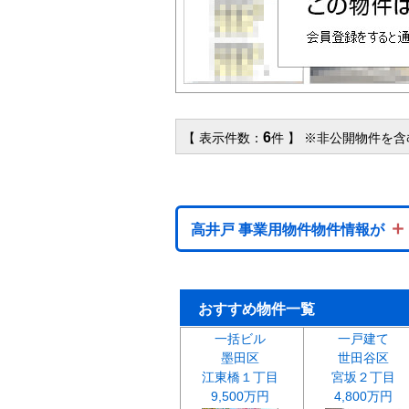
6
【 表示件数：
件 】 ※非公開物件を
＋
高井戸 事業用物件物件情報が
おすすめ物件一覧
一括ビル
一戸建て
墨田区
世田谷区
江東橋１丁目
宮坂２丁目
9,500万円
4,800万円