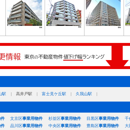
山駅
高井戸駅
富士見ケ丘駅
久我山駅
物件
文京区
事業用物件
杉並区
事業用物件
目黒区
事業用物件
千
物件
品川区
事業用物件
中央区
事業用物件
豊島区
事業用物件
大