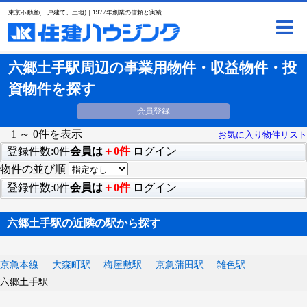
東京不動産(一戸建て、土地)｜1977年創業の信頼と実績
六郷土手駅周辺の事業用物件・収益物件・投
資物件を探す
会員登録
1 ～ 0件を表示
お気に入り物件リスト
登録件数:0件
会員は
＋0件
ログイン
物件の並び順
登録件数:0件
会員は
＋0件
ログイン
六郷土手駅の近隣の駅から探す
京急本線
大森町駅
梅屋敷駅
京急蒲田駅
雑色駅
六郷土手駅