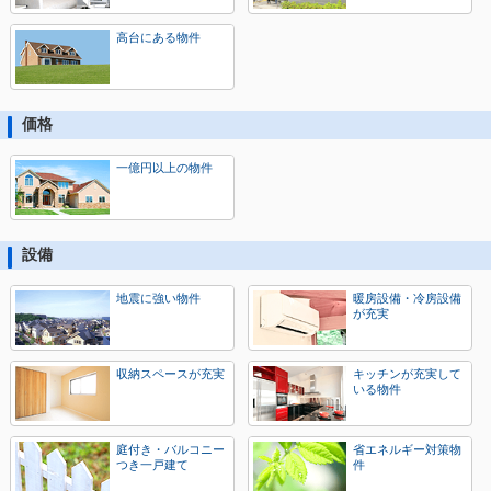
高台にある物件
価格
一億円以上の物件
設備
地震に強い物件
暖房設備・冷房設備
が充実
収納スペースが充実
キッチンが充実して
いる物件
庭付き・バルコニー
省エネルギー対策物
つき一戸建て
件