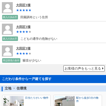
大田区T様
田園調布という住所
購入の決め手
大田区T様
こどもの通学の危険がない
購入の決め手
大田区T様
騒音が少ない
周辺環境の条件
お客様の声をもっと見る
こだわり条件から一戸建てを探す
立地 ・ 住環境
日当たりがいい物件
駅から徒歩5分の物
件