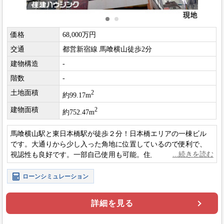
価格
68,000万円
交通
都営新宿線 馬喰横山徒歩2分
建物構造
-
階数
-
土地面積
2
約99.17m
建物面積
2
約752.47m
馬喰横山駅と東日本橋駅が徒歩２分！日本橋エリアの一棟ビル
です。大通りから少し入った角地に位置しているので便利で、
視認性も良好です。一部自己使用も可能。住居・店舗・事務所
が入っているので幅広い需要を取り込めます。
ローンシミュレーション
詳細を見る