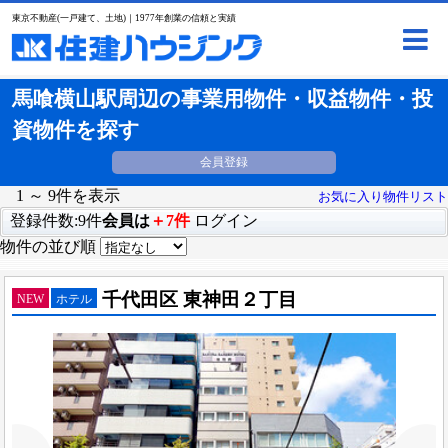
東京不動産(一戸建て、土地)｜1977年創業の信頼と実績
馬喰横山駅周辺の事業用物件・収益物件・投
資物件を探す
会員登録
1 ～ 9件を表示
お気に入り物件リスト
登録件数:9件
会員は
＋7件
ログイン
物件の並び順
千代田区 東神田２丁目
NEW
ホテル