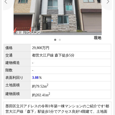
価格
29,800万円
交通
都営大江戸線 森下徒歩5分
建物構造
-
階数
-
表面利回り
3.08
％
土地面積
2
約79.52m
建物面積
2
約202.41m
墨田区立川アドレスの令和1年築一棟マンションのご紹介です!都
営大江戸線「森下」駅徒歩5分でアクセス良好!4階建て、土地面