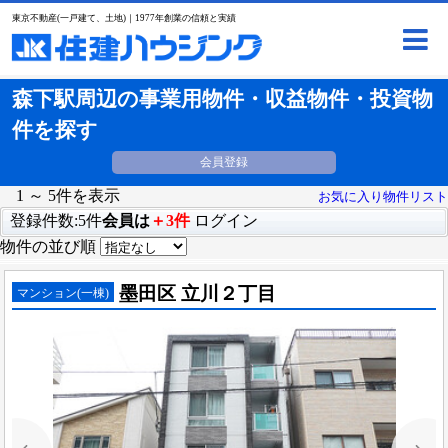
東京不動産(一戸建て、土地)｜1977年創業の信頼と実績
森下駅周辺の事業用物件・収益物件・投資物
件を探す
会員登録
1 ～ 5件を表示
お気に入り物件リスト
登録件数:5件
会員は
＋3件
ログイン
物件の並び順
墨田区 立川２丁目
マンション(一棟)