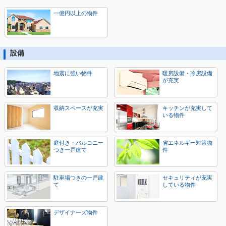
一億円以上の物件
設備
地震に強い物件
暖房設備・冷房設備
が充実
収納スペースが充実
キッチンが充実して
いる物件
庭付き・バルコニー
省エネルギー対策物
つき一戸建て
件
駐車場つきの一戸建
セキュリティが充実
て
している物件
デザイナーズ物件