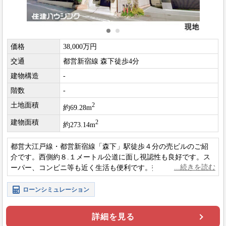
価格
38,000万円
交通
都営新宿線 森下徒歩4分
建物構造
-
階数
-
土地面積
2
約69.28m
建物面積
2
約273.14m
都営大江戸線・都営新宿線「森下」駅徒歩４分の売ビルのご紹
介です。西側約８.１メートル公道に面し視認性も良好です。ス
ーパー、コンビニ等も近く生活も便利です。投資用、将来の自
己使用としてもご検討いただけます。
ローンシミュレーション
詳細を見る