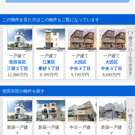
この物件を見た方はこの物件もご覧になっています
一戸建て
一戸建て
一戸建て
一戸建て
世田谷区
江東区
大田区
大田区
三宿２丁目
東砂３丁目
中央３丁目
中央３丁目
12,980万円
8,399万円
9,199万円
8,699万円
世田谷区の物件を探す
新築一戸建
新築一戸建
中古一戸建
新築一戸建
て
て
て
て