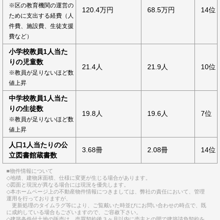
※区の教育機関の運営の
120.4万円
68.5万円
14位
ために支出する経費（人
件費、施設費、生徒支援
費など）
小学校教員1人当た
りの児童数
21.4人
21.9人
10位
※教員が足りないほど数
値上昇
中学校教員1人当た
りの生徒数
19.8人
19.6人
7位
※教員が足りないほど数
値上昇
人口1人当たりの公
3.68冊
2.08冊
14位
立図書館蔵書数
■物件情報について
◇地積、建物床面積、仕様に変更が生じる場合があります。
◇図面と現況が異なる場合には現況を優先します。
◇本ホームページ上の不動産物件情報につきましては、弊社の責任において、管理
運用を行っておりますが、
更新処理のタイムラグ等により、ご覧戴いた時並びにお問い合わせの時点で、既
に成約している場合もございますので、ご容赦下さい。
◇建築条件付土地の販売は、売買契約後３ヶ月以内に売主との間で建築請負契約を