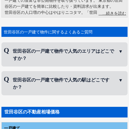
一戸建ての豊富な非公開物件を取り扱っています。 東京都の世田
谷区の一戸建てを簡単に比較したり・資料請求が出来ます。
世田谷区の人口増の中心はやはりニコタマ。「世田谷区将来人口
の推計」が出され2007年の世田谷区人口は82万1千人なので、毎年
8千人も人口は増えている。世田谷区に何が起こっているのだろう
か。区内最高級エリアである、下北沢周辺を中心とする北沢地区
世田谷区の一戸建て物件に関するよくあるご質問
の増加率は101パーセントと一応増えているが、大きな要因は世田
谷区の二子玉川エリアの開発が継続していることが挙げられる。
世田谷区の南西に位置する二子玉川駅周辺のエリアは、通称「ニ
世田谷区の一戸建て物件で人気のエリアはどこで
コタマ」と呼ばれる。 東急田園都市線と大井町線が乗り入れ、駅
すか？
近辺は玉川高島屋を初めとした幾つもの商業施設がある。 近年、
二子玉川ライズショッピングセンターがオープンし、周辺の再開
発が進められている。 住環境としては、利便性と共に、多摩川な
世田谷区の一戸建て物件で人気のエリアは、
成城
、
ど自然も多く残っているので、ファミリー向けに人気がある。 周
世田谷区の一戸建て物件で人気の駅はどこです
代沢
、
三軒茶屋
などです。
辺に住む主婦層は「ニコタマダム」といわれ、小型犬を多摩川で
か？
散歩させながらカフェでお茶を飲む、と言ったような洗練された
ライフスタイルを送るイメージが定着している。
世田谷区の一戸建て物件で人気の駅は、
成城学園前
駅
、
三軒茶屋駅
、
下北沢駅
などです。
世田谷区
の不動産相場価格
一戸建て