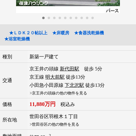
★ＬＤＫ２０帖以上
★床暖房
★食器洗乾燥機
★浴室乾燥機
種別
新築一戸建て
京王井の頭線
新代田駅
徒歩 5分
京王線
明大前駅
徒歩13分
交通
小田急小田原線
下北沢駅
徒歩13分
>京王井の頭線の他の物件を見る
11,880万円
価格
税込み
世田谷区
羽根木
１丁目
所在地
>世田谷区の他の物件を見る
2