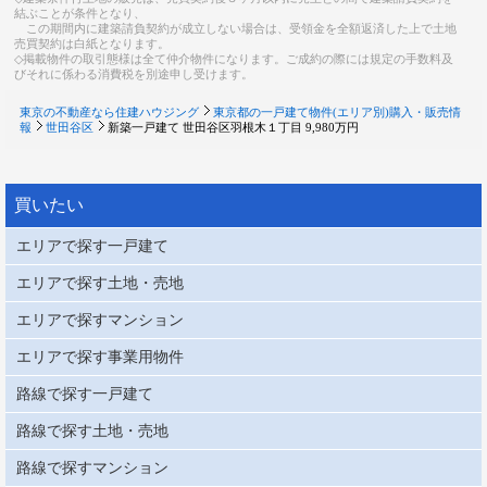
結ぶことが条件となり、
この期間内に建築請負契約が成立しない場合は、受領金を全額返済した上で土地
売買契約は白紙となります。
◇掲載物件の取引態様は全て仲介物件になります。ご成約の際には規定の手数料及
びそれに係わる消費税を別途申し受けます。
東京の不動産なら住建ハウジング
東京都の一戸建て物件(エリア別)購入・販売情
報
世田谷区
新築一戸建て 世田谷区羽根木１丁目 9,980万円
買いたい
エリアで探す一戸建て
エリアで探す土地・売地
エリアで探すマンション
エリアで探す事業用物件
路線で探す一戸建て
路線で探す土地・売地
路線で探すマンション