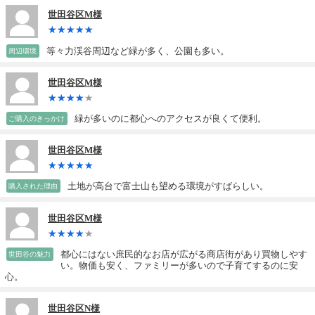
世田谷区M様
等々力渓谷周辺など緑が多く、公園も多い。
周辺環境
世田谷区M様
緑が多いのに都心へのアクセスが良くて便利。
ご購入のきっかけ
世田谷区M様
土地が高台で富士山も望める環境がすばらしい。
購入された理由
世田谷区M様
都心にはない庶民的なお店が広がる商店街があり買物しやす
世田谷の魅力
い。物価も安く、ファミリーが多いので子育てするのに安
心。
世田谷区N様