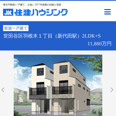
東京不動産(一戸建て、土地)｜1977年創業の信頼と実績
新築一戸建て
世田谷区羽根木１丁目（新代田駅）2LDK+S
11,880万円