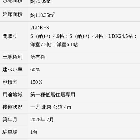
敷地面積
約75.09m
2
延床面積
約118.35m
2LDK+S
間取り
S（納戸）4.9帖：S（納戸）4.4帖：LDK24.5帖：
洋室7.2帖：洋室6.1帖
土地権利
所有権
建ぺい率
60％
容積率
150％
用途地域
第一種低層住居専用
接道状況
一方 北東 公道 4ｍ
築年月
2026年 7月
駐車場
1台