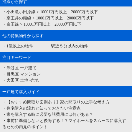
沿線から探す
・
小田急小田原線
>
10001万円以上 20000万円以下
・
京王井の頭線
>
10001万円以上 20000万円以下
・
京王線
>
10001万円以上 20000万円以下
他の特集物件から探す
・
1億以上の物件
・
駅近５分以内の物件
注目キーワード
・
渋谷区 一戸建て
・
目黒区 マンション
・
大田区 土地･売地
一戸建て購入ガイド
・
【おすすめ間取り図例あり】家の間取りの上手な考え方
・
住宅購入の流れと知っておきたい注意点
・
家を購入する時に必要な諸費用には何がある？
・
事前に準備しないと後悔する！？マイホームをスムーズに購入す
るための内見のポイント