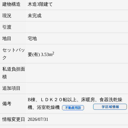
建物構造
木造3階建て
現況
未完成
引渡
地目
宅地
セットバッ
2
要(有) 3.53m
ク
私道負担面
積
追加項目
B棟、ＬＤＫ２０帖以上、床暖房、食器洗乾燥
備考
機、浴室乾燥機
不動産用語
情報変更日
2026/07/31