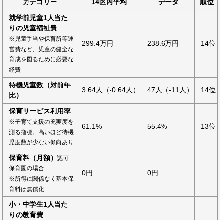
カテゴリー
14区内平均
データ
順位
就学前児童1人当た
りの児童福祉費
※児童手当や保育所等運
299.4万円
238.6万円
14位
営費など、児童の健全な
育成を図るために必要な
経費
待機児童数（対前年
3.64人（-0.64人）
47人（-11人）
14位
比）
保育サービス利用率
※子育て支援の充実度を
61.1%
55.4%
13位
測る指標。高いほど待機
児度数が少ない傾向あり
保育料（月額）
認可
保育園の場合
0円
0円
−
※所得に関係なく基本保
育料は無償化
小・中学生1人当た
りの教育費