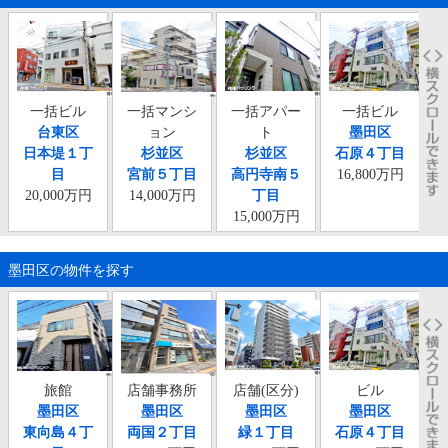
一括ビル
一括マンシ
一括アパー
一括ビル
一
台東区
ョン
ト
墨田区
日本堤１丁
杉並区
杉並区
石原４丁目
目
宮前５丁目
高円寺南５
16,800万円
20,000万円
14,000万円
丁目
15,000万円
墨田区の物件を探す
旅館
店舗事務所
店舗(区分)
ビル
墨田区
墨田区
墨田区
墨田区
東向島４丁
両国２丁目
緑１丁目
石原４丁目