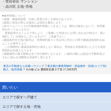
・
世田谷区 マンション
・
品川区 土地･売地
■物件情報について
◇地積、建物床面積、仕様に変更が生じる場合があります。
◇図面と現況が異なる場合には現況を優先します。
◇本ホームページ上の不動産物件情報につきましては、弊社の責任において、管理運
用を行っておりますが、
更新処理のタイムラグ等により、ご覧戴いた時並びにお問い合わせの時点で、既に
成約している場合もございますので、ご容赦下さい。
◇建築条件付土地の販売は、売買契約後３ヶ月以内に売主との間で建築請負契約を結
ぶことが条件となり、
この期間内に建築請負契約が成立しない場合は、受領金を全額返済した上で土地売
買契約は白紙となります。
◇掲載物件の取引態様は全て仲介物件になります。ご成約の際には規定の手数料及び
それに係わる消費税を別途申し受けます。
東京の不動産なら住建ハウジング
東京都の事業用物件・収益物件・投資(エリア別)
購入・販売情報
その他
ビル 墨田区石原３丁目 17,500万円
買いたい
エリアで探す一戸建て
エリアで探す土地・売地