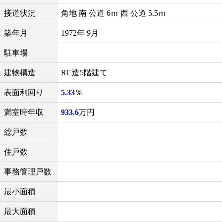
接道状況
角地 南 公道 6ｍ 西 公道 5.5ｍ
築年月
1972年 9月
駐車場
建物構造
RC造5階建て
表面利回り
5.33
％
満室時年収
933.6
万円
総戸数
住戸数
事務管理戸数
最小面積
最大面積