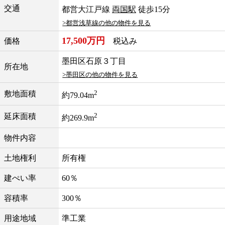
交通
都営大江戸線
両国駅
徒歩15分
>都営浅草線の他の物件を見る
17,500万円
価格
税込み
墨田区石原３丁目
所在地
>墨田区の他の物件を見る
2
敷地面積
約79.04m
2
延床面積
約269.9m
物件内容
土地権利
所有権
建ぺい率
60％
容積率
300％
用途地域
準工業