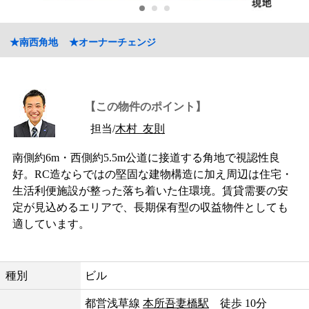
★南西角地
★オーナーチェンジ
【この物件のポイント】
担当/
木村 友則
南側約6m・西側約5.5m公道に接道する角地で視認性良
好。RC造ならではの堅固な建物構造に加え周辺は住宅・
生活利便施設が整った落ち着いた住環境。賃貸需要の安
定が見込めるエリアで、長期保有型の収益物件としても
適しています。
種別
ビル
都営浅草線
本所吾妻橋駅
徒歩 10分