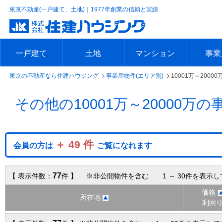
東京不動産(一戸建て、土地)｜1977年創業の信頼と実績
一戸建て
土地
マンション
事業
東京の不動産なら住建ハウジング
事業用物件(エリア別)
10001万～20000
エリアで探す
沿線で探す
新築一戸建て
中古一戸建て
本日の新着物件
今週の新着物件
エリアで探す
沿線で探す
本日の新着物件
今週の新着物件
エリアで探す
沿線で探す
本日の新着物件
今週の新着物件
エリア
沿線で
本日の
今週の
その他の10001万～20000
＋ 49 件
会員の方は
ご覧になれます
77
【 表示件数：
件 】 ※非公開物件を含む 1 ～ 30件を表示
価格
所在地
利回