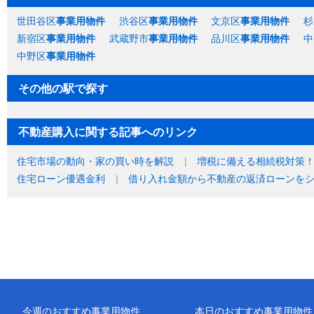
世田谷区
事業用物件
渋谷区
事業用物件
文京区
事業用物件
杉
新宿区
事業用物件
武蔵野市
事業用物件
品川区
事業用物件
中
中野区
事業用物件
その他の駅で探す
不動産購入に関する記事へのリンク
住宅市場の動向・家の買い時を解説
増税に備える相続税対策
住宅ローン優遇金利
借り入れ金額から不動産の返済ローンを
今週のおすすめ事業用物件
本日のおすすめ事業用物件