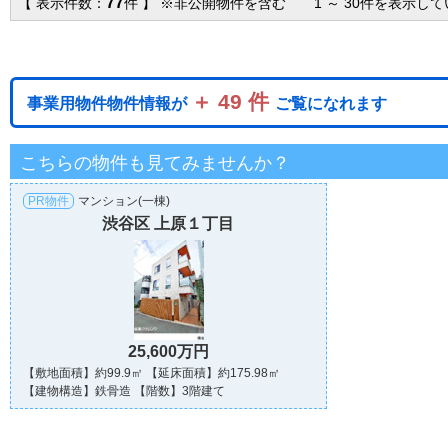
77
【 表示件数：
件 】 ※非公開物件を含む 1 ～ 30件を表示し
＋ 49 件
事業用物件物件情報が
ご覧になれます
こちらの物件も見てみませんか？
PR物件
マンション(一棟)
渋谷区 上原１丁目
25,600万円
【敷地面積】約99.9㎡ 【延床面積】約175.98㎡
【建物構造】鉄骨造 【階数】3階建て