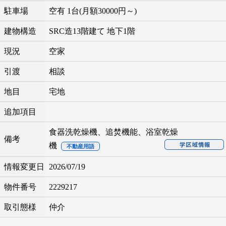
駐車場
空有 1台(月額30000円～)
建物構造
SRC造13階建て 地下1階
現況
空家
引渡
相談
地目
宅地
追加項目
食器洗乾燥機、追焚機能、浴室乾燥
備考
機
不動産用語
情報変更日
2026/07/19
物件番号
2229217
取引態様
仲介