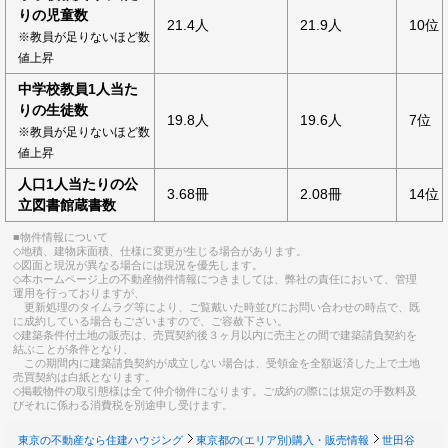
りの児童数
21.4人
21.9人
10位
※教員が足りないほど数
値上昇
中学校教員1人当た
りの生徒数
19.8人
19.6人
7位
※教員が足りないほど数
値上昇
人口1人当たりの公
3.68冊
2.08冊
14位
立図書館蔵書数
■物件情報について
◇地積、建物床面積、仕様に変更が生じる場合があります。
◇図面と現況が異なる場合には現況を優先します。
◇本ホームページ上の不動産物件情報につきましては、弊社の責任において、管理
運用を行っておりますが、
更新処理のタイムラグ等により、ご覧戴いた時並びにお問い合わせの時点で、既
に成約している場合もございますので、ご容赦下さい。
◇建築条件付土地の販売は、売買契約後３ヶ月以内に売主との間で建築請負契約を
結ぶことが条件となり、
この期間内に建築請負契約が成立しない場合は、受領金を全額返済した上で土地
売買契約は白紙となります。
◇掲載物件の取引態様は全て仲介物件になります。ご成約の際には規定の手数料及
びそれに係わる消費税を別途申し受けます。
東京の不動産なら住建ハウジング
東京都の(エリア別)購入・販売情報
世田谷