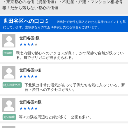
・
東京都心の地価（資産価値）・不動産・戸建・マンション相場情
報！だから落ちない都心の価値
世田谷区への口コミ
※当社で物件を購入されたお客様のコメントを基
にしています。主観的なものであり事実と異なる場合もございます。
世田谷区I様
環七内側で都心へのアクセスが良く、かつ閑静で自然が残ってい
住環境
る。川でザリガニが捕まえられる。
世田谷区K様
下北沢は非常に活気があって子供たちも気に入っている。新
購入の決め手
宿・渋谷へのアクセスが良い。
世田谷区M様
等々力渓谷周辺など緑が多く、公園も多い。
周辺環境