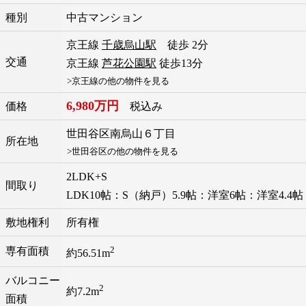
種別
中古マンション
京王線
千歳烏山駅
徒歩 2分
交通
京王線
芦花公園駅
徒歩13分
>京王線の他の物件を見る
6,980万円
価格
税込み
世田谷区
南烏山
６丁目
所在地
>世田谷区の他の物件を見る
2LDK+S
間取り
LDK10帖：S（納戸）5.9帖：洋室6帖：洋室4.4帖
敷地権利
所有権
2
専有面積
約56.51m
バルコニー
2
約7.2m
面積