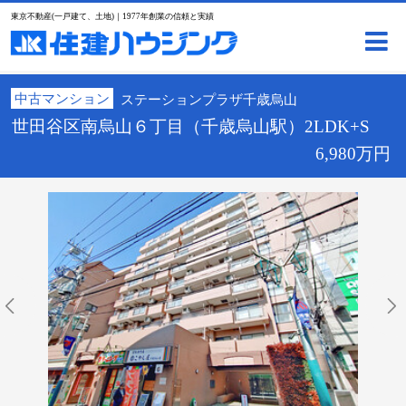
東京不動産(一戸建て、土地)｜1977年創業の信頼と実績
中古マンション
ステーションプラザ千歳烏山
世田谷区南烏山６丁目（千歳烏山駅）2LDK+S
6,980万円