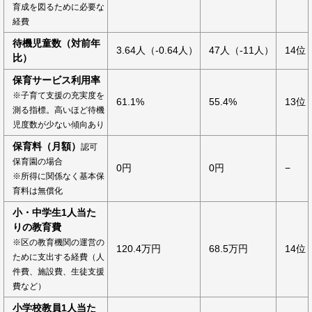
育成を図るために必要な
経費
待機児童数（対前年
3.64人（-0.64人）
47人（-11人）
14位
比）
保育サービス利用率
※子育て支援の充実度を
61.1%
55.4%
13位
測る指標。高いほど待機
児度数が少ない傾向あり
保育料（月額）
認可
保育園の場合
0円
0円
−
※所得に関係なく基本保
育料は無償化
小・中学生1人当た
りの教育費
※区の教育機関の運営の
120.4万円
68.5万円
14位
ために支出する経費（人
件費、施設費、生徒支援
費など）
小学校教員1人当た