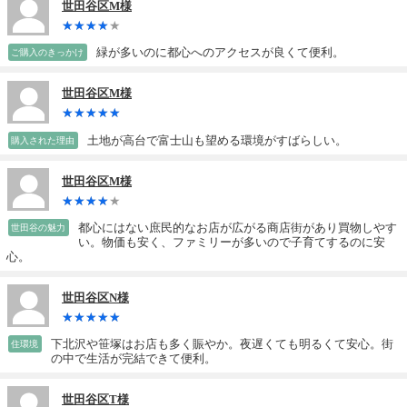
世田谷区M様
緑が多いのに都心へのアクセスが良くて便利。
ご購入のきっかけ
世田谷区M様
土地が高台で富士山も望める環境がすばらしい。
購入された理由
世田谷区M様
都心にはない庶民的なお店が広がる商店街があり買物しやす
世田谷の魅力
い。物価も安く、ファミリーが多いので子育てするのに安
心。
世田谷区N様
下北沢や笹塚はお店も多く賑やか。夜遅くても明るくて安心。街
住環境
の中で生活が完結できて便利。
世田谷区T様