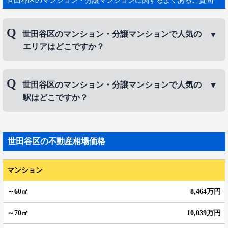
数、納税義務者の数、選挙人名簿登録者数、区役所職員数など
だ。世田谷区は住宅地がメインという区の性格からか、事業所
数、従業者数は必ずしも多くないが、医療・福祉関連行と教育・
世田谷区のマンション・分譲マンションで人気の
学習支援行の従業者数はトップだ。
エリアはどこですか？
世田谷区で人気の街と言えば、東部にある三軒茶屋。東急田園都
市線と東急世田谷線が乗り入れ、渋谷から5分という好アクセスの
立地にあり、通称「さんちゃ」と呼ばれる。 ランドマークの駅ビ
世田谷区のマンション・分譲マンションで人気のエ
ルキャロットタワーなどの大型施設や、古くからある商店街や下
世田谷区のマンション・分譲マンションで人気の
リアは、
成城
、
代沢
、
三軒茶屋
などです。
町の雰囲気と個性的な飲食店が混在し、遊びには事欠かない。 ま
駅はどこですか？
た、少し駅から離れると公園や、北沢川緑道、蛇崩川緑道など、
自然の豊富な落ち着いた住宅街が広がる。 サンバのパレードで知
世田谷区のマンション・分譲マンションで人気の駅
られる三茶フェスティバルや大道芸の集まるイベントなど、様々
な催しで街が盛り上がる。
は、
成城学園前駅
、
三軒茶屋駅
、
下北沢駅
などで
世田谷区
の不動産相場価格
す。
マンション
8,464万円
10,039万円