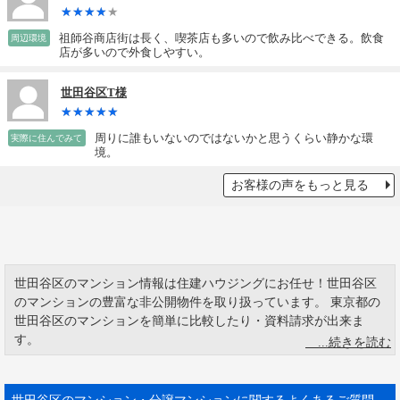
祖師谷商店街は長く、喫茶店も多いので飲み比べできる。飲食
周辺環境
店が多いので外食しやすい。
世田谷区T様
周りに誰もいないのではないかと思うくらい静かな環
実際に住んでみて
境。
お客様の声をもっと見る
世田谷区のマンション情報は住建ハウジングにお任せ！世田谷区
のマンションの豊富な非公開物件を取り扱っています。 東京都の
世田谷区のマンションを簡単に比較したり・資料請求が出来ま
す。
世田谷区の人口は23区中1位で、2位の練馬区を大きく引き離して
いる。当然、世帯数でも23区内でトップである。この他にも、人
口の多さに伴ってトップに出るものはいろいろある。高齢者の
世田谷区のマンション・分譲マンションに関するよくあるご質問