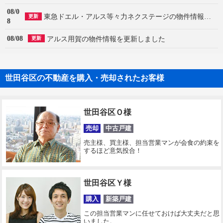
08/0
東急ドエル・アルス等々力ネクステージの物件情報を更新しました
更新
8
08/08
アルス用賀の物件情報を更新しました
更新
世田谷区の不動産を購入・売却されたお客様
世田谷区Ｏ様
売却
中古戸建
売主様、買主様、担当営業マンが会食の約束を
するほど意気投合！
世田谷区Ｙ様
購入
新築戸建
この担当営業マンに任せておけば大丈夫だと思
いました。