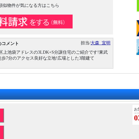
類似物件が気になる方はこちら
担当/
大森 宜明
めコメント
区上池袋アドレスの3LDK+S分譲住宅のご紹介です!東武
歩7分のアクセス良好な立地!広場とした3階建て
お
0