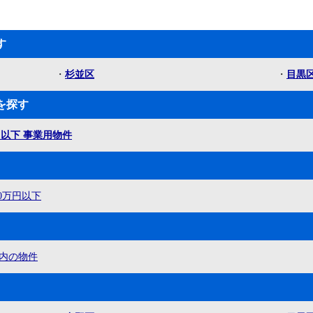
す
・
杉並区
・
目黒
を探す
万円以下 事業用物件
00万円以下
内の物件