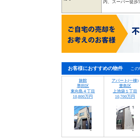
内、スーパー徒歩
お客様におすすめの物件
この
旅館
アパート(一棟)
墨田区
豊島区
東向島４丁目
上池袋１丁目
10,800万円
10,700万円