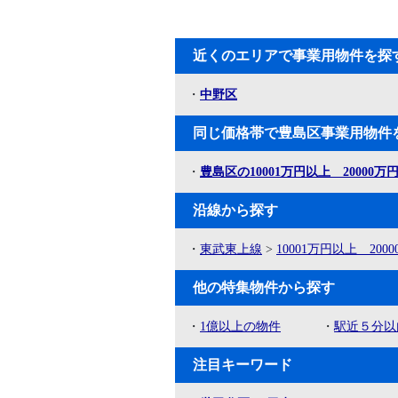
近くのエリアで事業用物件を探
・
中野区
同じ価格帯で豊島区事業用物件
・
豊島区の10001万円以上 20000
沿線から探す
・
東武東上線
>
10001万円以上 200
他の特集物件から探す
・
1億以上の物件
・
駅近５分以
注目キーワード