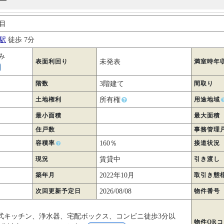
丁目
駅
徒歩 7分
み
表面利回り
未発表
満室時年
階数
3階建て
間取り
土地権利
所有権
用途地域
最小面積
最大面積
住戸数
事務管理
容積率
160％
接道状況
現況
賃貸中
引き渡し
築年月
2022年10月
取引き態
次回更新予定日
2026/08/08
物件番号
式キッチン、浄水器、宅配ボックス、コンビニ徒歩3分以
物件QR