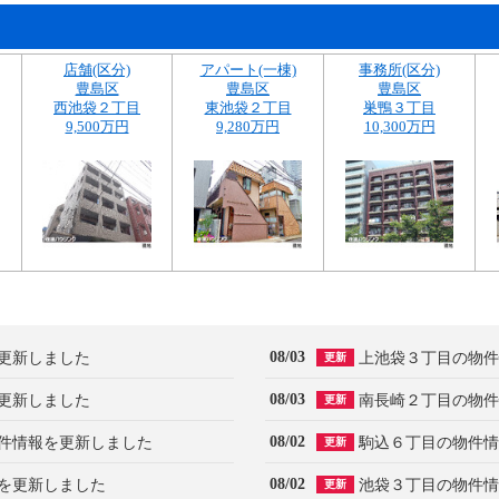
店舗(区分)
アパート(一棟)
事務所(区分)
豊島区
豊島区
豊島区
西池袋２丁目
東池袋２丁目
巣鴨３丁目
9,500万円
9,280万円
10,300万円
08/03
更新しました
上池袋３丁目の物件
更新
08/03
更新しました
南長崎２丁目の物件
更新
08/02
件情報を更新しました
駒込６丁目の物件情
更新
08/02
を更新しました
池袋３丁目の物件情
更新