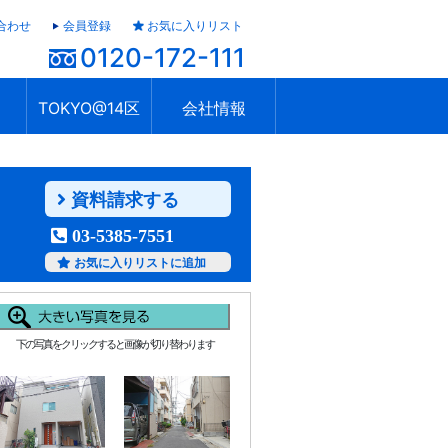
合わせ
会員登録
お気に入りリスト
0120-172-111
TOKYO@14区
会社情報
ャラリー
ュール
TOKYO@14区トップ
ブランド 高級住宅街
住まいのお役立ち
税・住宅ローン
不動産投資のポイント
防災！東京の地震
地域情報「東京さんぽ」
会社概要
アクセス
住建ハウジング上原支店
住建ハウジング中野
採用情報
資料請求する
03-5385-7551
お気に入りリストに追加
下の写真をクリックすると画像が切り替わります