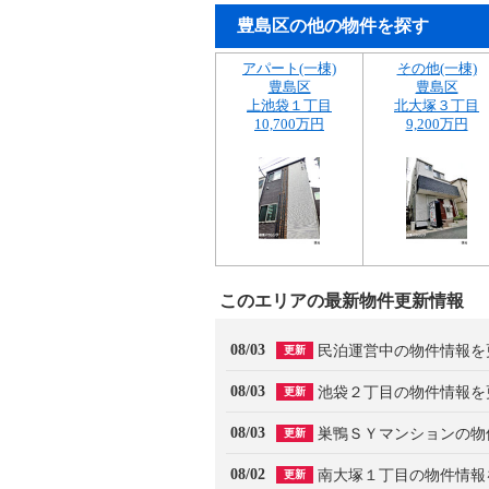
豊島区の他の物件を探す
アパート(一棟)
その他(一棟)
豊島区
豊島区
上池袋１丁目
北大塚３丁目
10,700万円
9,200万円
このエリアの最新物件更新情報
08/03
民泊運営中の物件情報を
更新
08/03
池袋２丁目の物件情報を
更新
08/03
巣鴨ＳＹマンションの物
更新
08/02
南大塚１丁目の物件情報
更新