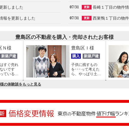
07/31
更新しました
長崎１丁目の物件情
更新
07/31
情報を更新しました
西巣鴨１丁目の物件
更新
豊島区の不動産を購入・売却されたお客様
区Ｎ様
豊島区Ｉ様
新築戸建
購入
新築戸建
はすぐ売れ
子供に残すもの
ないです
を･･･って考えた
っている時
ら、やっぱり土地
いですよ。
があった方が良い
のかなって
様の体験談をもっと見る