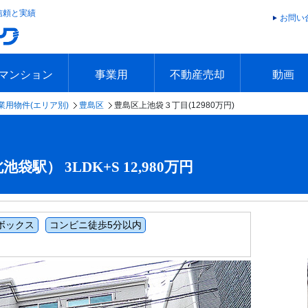
信頼と実績
お問い
マンション
事業用
不動産売却
動画
業用物件(エリア別)
豊島区
豊島区上池袋３丁目(12980万円)
エリアで探す
沿線で探す
本日の新着物件
今週の新着物件
エリアで探す
沿線で探す
本日の新着物件
今週の新着物件
不動産売却トップ
簡単無料査定
不動産売却の流れ
不動産売却 Q&A
海外からの不動産売買
住まなび
TVCMギ
放送スケジ
お客様の声
駅） 3LDK+S 12,980万円
ボックス
コンビニ徒歩5分以内