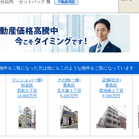
5分以内 セットバック 無
不動産用語
物件をご覧になった方は他にもこのような物件をご覧になっています
マンション(一棟)
その他(一棟)
店舗(区分)
杉並区
豊島区
豊島区
宮前５丁目
北大塚３丁目
西池袋２丁目
14,000万円
9,200万円
9,500万円