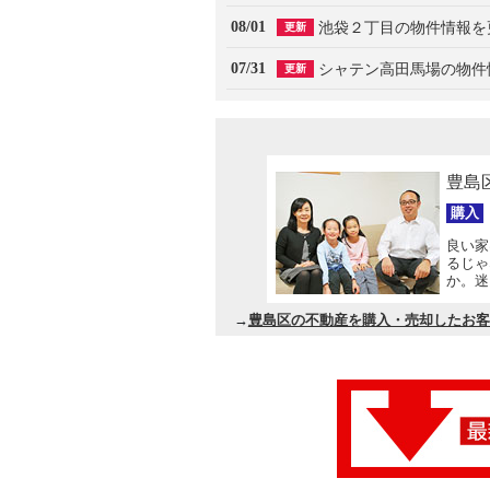
08/01
池袋２丁目の物件情報を
更新
07/31
シャテン高田馬場の物件
更新
豊島
購入
良い家
るじゃ
か。迷
間はな
→
豊島区の不動産を購入・売却したお客