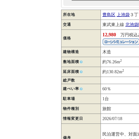
所在地
豊島区
上池袋
３
交通
東武東上線
北池袋
12,980
万円税込
価格
建物構造
木造
2
敷地面積
約76.26m
2
延床面積
約130.82m
総戸数
建ぺい率
60％
駐車場
1台
物件種別
旅館
情報変更日
2026/07/18
民泊運営中、対面
備考