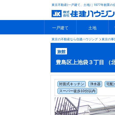
東京不動産(一戸建て、土地)｜1977年創業の
一戸建て
土地
東京の不動産なら住建ハウジング
東京の事
エリアで探す
沿線で探す
新築一戸建て
中古一戸建て
本日の新着物件
今週の新着物件
エリアで探す
沿線で探す
本日の新着物件
今週の新着物件
旅館
豊島区上池袋３丁目 （北池袋
対面式キッチン
浄水器
宅配
スーパー徒歩10分以内