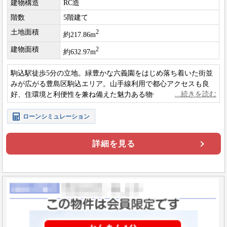
建物構造
RC造
階数
5階建て
土地面積
2
約217.86m
建物面積
2
約632.97m
駒込駅徒歩5分の立地。緑豊かな六義園をはじめ落ち着いた街並
みが広がる豊島区駒込エリア。山手線利用で都心アクセスも良
好、住環境と利便性を兼ね備えた魅力ある物件です。
ローンシミュレーション
詳細を見る