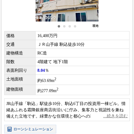
価格
16,400万円
交通
ＪＲ山手線 駒込徒歩10分
建物構造
RC造
階数
4階建て 地下1階
表面利回り
8.04
％
土地面積
2
約63.69m
建物面積
2
約277.09m
JR山手線「駒込」駅徒歩10分、駒込6丁目の投資用一棟ビル。情
緒あふれる霜降銀座商店街沿いに佇み、集客力と視認性を兼ね
備えた立地です。緑豊かな住環境と都心への利便性を享受で
き、将来的な資産価値も期待できる物件です。
ローンシミュレーション