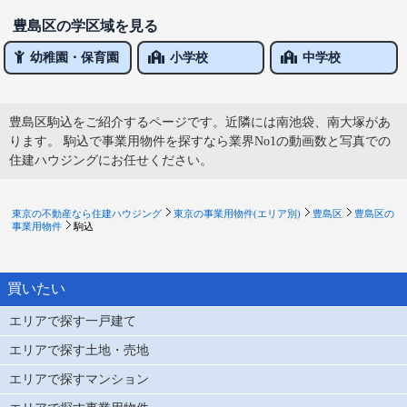
豊島区の学区域を見る
幼稚園・保育園
小学校
中学校
豊島区駒込をご紹介するページです。近隣には南池袋、南大塚があ
ります。 駒込で事業用物件を探すなら業界No1の動画数と写真での
住建ハウジングにお任せください。
東京の不動産なら住建ハウジング
東京の事業用物件(エリア別)
豊島区
豊島区の
事業用物件
駒込
買いたい
エリアで探す一戸建て
エリアで探す土地・売地
エリアで探すマンション