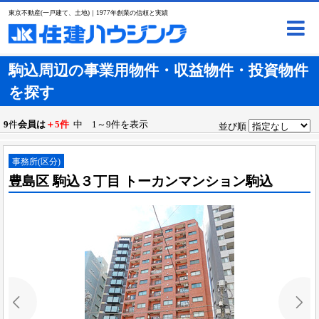
東京不動産(一戸建て、土地)｜1977年創業の信頼と実績
駒込周辺の事業用物件・収益物件・投資物件
を探す
9
件
会員は
＋5件
中 1～9件を表示
並び順
事務所(区分)
豊島区 駒込３丁目 トーカンマンション駒込