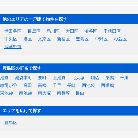
他のエリアの一戸建て物件を探す
世田谷区
目黒区
品川区
大田区
渋谷区
千代田区
中央区
港区
文京区
新宿区
豊島区
中野区
杉並区
武蔵野市
豊島区の町名で探す
池袋
池袋本町
要町
上池袋
北大塚
駒込
巣鴨
千川
雑司が谷
高田
高松
千早
長崎
西池袋
西巣鴨
東池袋
南池袋
南大塚
南長崎
目白
エリアを広げて探す
豊島区