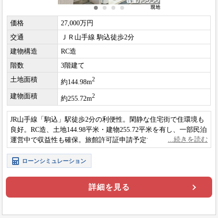
価格
27,000万円
交通
ＪＲ山手線 駒込徒歩2分
建物構造
RC造
階数
3階建て
土地面積
2
約144.98m
建物面積
2
約255.72m
JR山手線「駒込」駅徒歩2分の利便性。閑静な住宅街で住環境も
良好。RC造、土地144.98平米・建物255.72平米を有し、一部民泊
運営中で収益性も確保。旅館許可証申請予定で多用途に対応で
きる魅力的な物件です。
ローンシミュレーション
詳細を見る