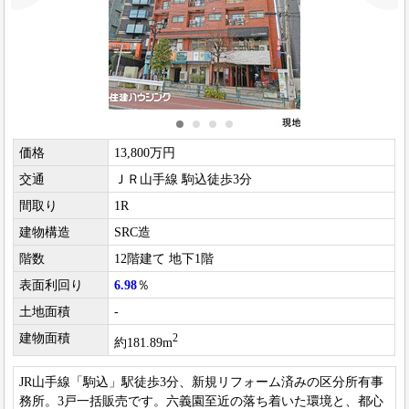
価格
13,800万円
交通
ＪＲ山手線 駒込徒歩3分
間取り
1R
建物構造
SRC造
階数
12階建て 地下1階
表面利回り
6.98
％
土地面積
-
建物面積
2
約181.89m
JR山手線「駒込」駅徒歩3分、新規リフォーム済みの区分所有事
務所。3戸一括販売です。六義園至近の落ち着いた環境と、都心