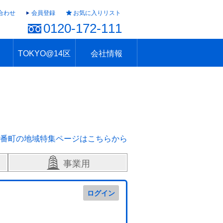
合わせ
会員登録
お気に入りリスト
0120-172-111
TOKYO@14区
会社情報
ャラリー
ュール
TOKYO@14区トップ
ブランド 高級住宅街
住まいのお役立ち
税・住宅ローン
不動産投資のポイント
防災！東京の地震
地域情報「東京さんぽ」
会社概要
アクセス
住建ハウジング上原支店
住建ハウジング中野
採用情報
番町の地域特集ページはこちらから
事業用
ログイン