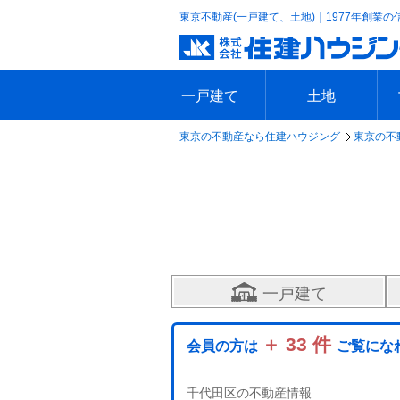
東京不動産(一戸建て、土地)｜1977年創業の
一戸建て
土地
東京の不動産なら住建ハウジング
東京の不
エリアで探す
沿線で探す
新築一戸建て
中古一戸建て
本日の新着物件
今週の新着物件
エリアで探す
沿線で探す
本日の新着物件
今週の新着物件
一戸建て
＋ 33 件
会員の方は
ご覧にな
千代田区の不動産情報