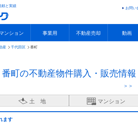
信頼と実績
お問い
マンション
事業用
不動産売却
動画
動産
千代田区
番町
エリアで探す
沿線で探す
本日の新着物件
今週の新着物件
エリアで探す
沿線で探す
本日の新着物件
今週の新着物件
不動産売却トップ
簡単無料査定
不動産売却の流れ
不動産売却 Q&A
海外からの不動産売買
住まなび
TVCMギ
放送スケジ
お客様の声
番町の不動産物件購入・販売情報
＞＞ 
土 地
マンション
れます