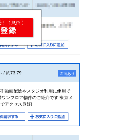
- / 約73.79
図面あり
可!動画配信やスタジオ利用に使用で
階ワンフロア物件のご紹介です!東京メ
でアクセス良好!