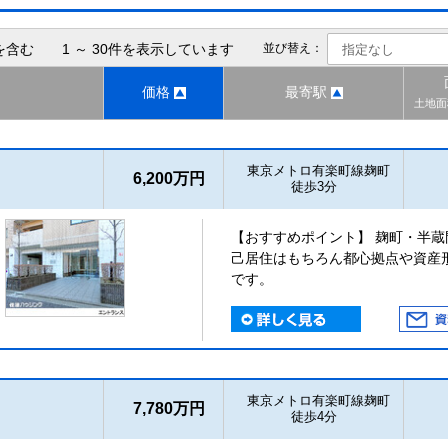
を含む 1 ～ 30件を表示しています
並び替え：
価格
最寄駅
土地面
東京メトロ有楽町線麹町
6,200万円
徒歩3分
【おすすめポイント】 麹町・半蔵
己居住はもちろん都心拠点や資産
です。
東京メトロ有楽町線麹町
7,780万円
徒歩4分