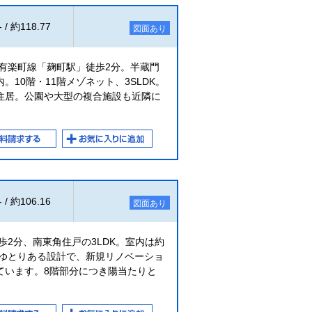
- / 約118.77
図面あり
有楽町線「麹町駅」徒歩2分。半蔵門
10階・11階メゾネット、3SLDK。
住居。公園や大型の複合施設も近隣に
- / 約106.16
図面あり
歩2分、南東角住戸の3LDK。室内は約
えたゆとりある設計で、新規リノベーショ
ています。8階部分につき陽当たりと
。