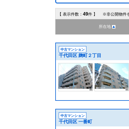
49
【 表示件数：
件 】 ※非公開物件
所在地
中古マンション
千代田区 麹町２丁目
中古マンション
千代田区 一番町