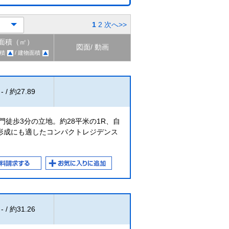
1
2
次へ>>
面積（㎡）
図面/ 動画
積
/ 建物面積
- / 約27.89
門徒歩3分の立地。約28平米の1R、自
形成にも適したコンパクトレジデンス
- / 約31.26