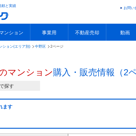
信頼と実績
お問い
マンション
事業用
不動産売却
動画
ンション(エリア別)
中野区
2ページ
エリアで探す
沿線で探す
本日の新着物件
今週の新着物件
エリアで探す
沿線で探す
本日の新着物件
今週の新着物件
不動産売却トップ
簡単無料査定
不動産売却の流れ
不動産売却 Q&A
海外からの不動産売買
住まなび
TVCMギ
放送スケジ
お客様の声
のマンション
購入・販売情報（2
で探す
れます