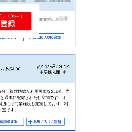
2
約5.03m
/ 2LDK
- / 約54.06
主要採光面 南
9分、複数路線が利用可能な2LDK。専
採光と通風に配慮された住空間です。オ
周辺には商業施設も充実しており、利
一室です。