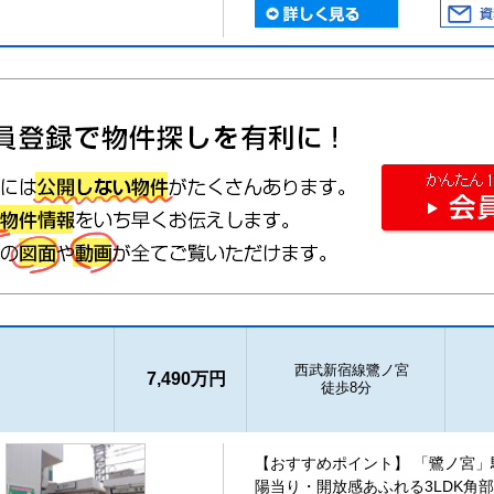
西武新宿線鷺ノ宮
7,490万円
徒歩8分
【おすすめポイント】 「鷺ノ宮」
陽当り・開放感あふれる3LDK角