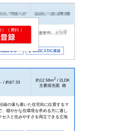
2
約12.58m
/ 2LDK
- / 約67.33
主要採光面 南
線沿線の落ち着いた住宅街に位置するマ
で、穏やかな住環境を求める方に適し
クセスと住みやすさを両立できる立地