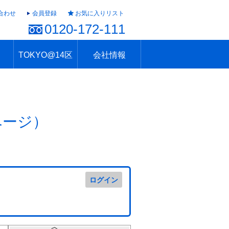
合わせ
会員登録
お気に入りリスト
0120-172-111
TOKYO@14区
会社情報
ャラリー
ュール
TOKYO@14区トップ
ブランド 高級住宅街
住まいのお役立ち
税・住宅ローン
不動産投資のポイント
防災！東京の地震
地域情報「東京さんぽ」
会社概要
アクセス
住建ハウジング上原支店
住建ハウジング中野
採用情報
ページ）
ログイン