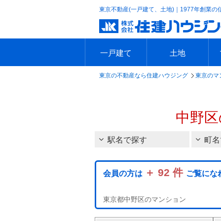
東京不動産(一戸建て、土地)｜1977年創業の
一戸建て
土地
東京の不動産なら住建ハウジング
東京のマ
エリアで探す
沿線で探す
新築一戸建て
中古一戸建て
本日の新着物件
今週の新着物件
エリアで探す
沿線で探す
本日の新着物件
今週の新着物件
中野区
駅名で探す
町名
＋ 92 件
会員の方は
ご覧にな
東京都中野区のマンション