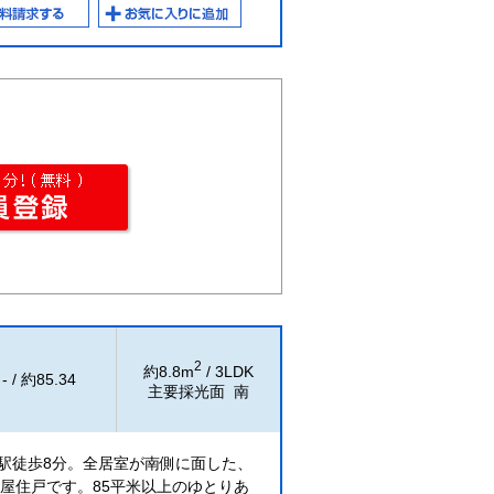
2
約8.8m
/ 3LDK
- / 約85.34
主要採光面 南
駅徒歩8分。全居室が南側に面した、
部屋住戸です。85平米以上のゆとりあ