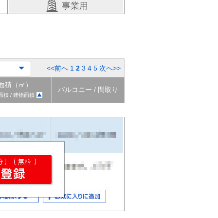
事業用
<<前へ
1
2
3
4
5
次へ>>
面積（㎡）
バルコニー / 間取り
面積 / 建物面積