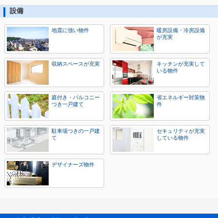
設備
地震に強い物件
暖房設備・冷房設備
が充実
収納スペースが充実
キッチンが充実して
いる物件
庭付き・バルコニー
省エネルギー対策物
つき一戸建て
件
駐車場つきの一戸建
セキュリティが充実
て
している物件
デザイナーズ物件