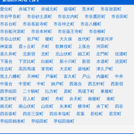
愛住町
赤城下町
赤城元町
揚場町
荒木町
市谷加賀町
市谷甲良町
市谷砂土原町
市谷左内町
市谷鷹匠町
市谷田町
市谷台町
市谷長延寺町
市谷仲之町
市谷八幡町
市谷船河原町
市谷本村町
市谷薬王寺町
市谷柳町
市谷山伏町
岩戸町
榎町
大久保
改代町
神楽河岸
神楽坂
霞ヶ丘町
片町
歌舞伎町
上落合
河田町
喜久井町
北新宿
北町
北山伏町
細工町
左門町
信濃町
下落合
下宮比町
白銀町
新小川町
新宿
水道町
須賀町
住吉町
高田馬場
箪笥町
大京町
築地町
津久戸町
筑土八幡町
天神町
戸塚町
富久町
戸山
内藤町
中井
中落合
中里町
中町
納戸町
西落合
西五軒町
西新宿
西早稲田
二十騎町
払方町
原町
馬場下町
東榎町
東五軒町
百人町
袋町
舟町
弁天町
南榎町
南町
南元町
南山伏町
山吹町
矢来町
横寺町
余丁町
四谷
四谷坂町
四谷三栄町
四谷本塩町
若葉
若松町
若宮町
早稲田鶴巻町
早稲田町
早稲田南町