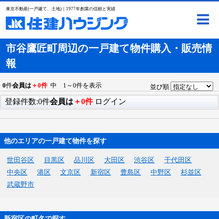
東京不動産(一戸建て、土地)｜1977年創業の信頼と実績
市谷鷹匠町周辺の一戸建て物件購入・販売情
報
0
件
会員は
＋0件
中 1～0件を表示
並び順
登録件数:0件
会員は
＋0件
ログイン
他のエリアの一戸建て物件を探す
世田谷区
目黒区
品川区
大田区
渋谷区
千代田区
中央区
港区
文京区
新宿区
豊島区
中野区
杉並区
武蔵野市
新宿区の町名で探す