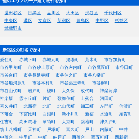
他のエリアの一戸建て物件を探す
世田谷区
目黒区
品川区
大田区
渋谷区
千代田区
中央区
港区
文京区
新宿区
豊島区
中野区
杉並区
武蔵野市
新宿区の町名で探す
愛住町
赤城下町
赤城元町
揚場町
荒木町
市谷加賀町
市谷甲良町
市谷砂土原町
市谷左内町
市谷鷹匠町
市谷田町
市谷台町
市谷長延寺町
市谷仲之町
市谷八幡町
市谷船河原町
市谷本村町
市谷薬王寺町
市谷柳町
市谷山伏町
岩戸町
榎町
大久保
改代町
神楽河岸
神楽坂
霞ヶ丘町
片町
歌舞伎町
上落合
河田町
喜久井町
北新宿
北町
北山伏町
細工町
左門町
信濃町
下落合
下宮比町
白銀町
新小川町
新宿
水道町
須賀町
住吉町
高田馬場
箪笥町
大京町
築地町
津久戸町
筑土八幡町
天神町
戸塚町
富久町
戸山
内藤町
中井
中落合
中里町
中町
納戸町
西落合
西五軒町
西新宿