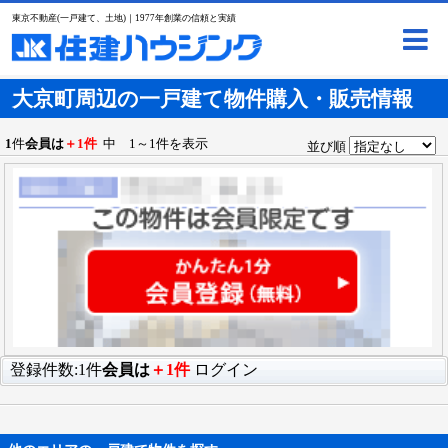
東京不動産(一戸建て、土地)｜1977年創業の信頼と実績
大京町周辺の一戸建て物件購入・販売情報
1
件
会員は
＋1件
中 1～1件を表示
並び順
登録件数:1件
会員は
＋1件
ログイン