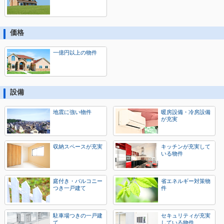
価格
一億円以上の物件
設備
地震に強い物件
暖房設備・冷房設備
が充実
収納スペースが充実
キッチンが充実して
いる物件
庭付き・バルコニー
省エネルギー対策物
つき一戸建て
件
駐車場つきの一戸建
セキュリティが充実
て
している物件