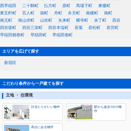
西早稲田
二十騎町
払方町
原町
馬場下町
東榎町
東五軒町
百人町
袋町
舟町
弁天町
南榎町
南町
南元町
南山伏町
山吹町
矢来町
横寺町
余丁町
四谷
四谷坂町
四谷三栄町
四谷本塩町
若葉
若松町
若宮町
早稲田鶴巻町
早稲田町
早稲田南町
エリアを広げて探す
新宿区
こだわり条件から一戸建てを探す
立地 ・ 住環境
日当たりがいい物件
駅から徒歩5分の物
件
高台にある物件