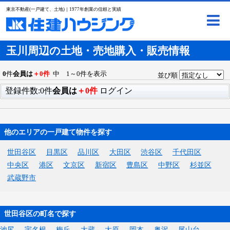
東京不動産(一戸建て、土地)｜1977年創業の信頼と実績
玉川周辺の土地・売地購入・販売情報
0
件
会員は
＋0件
中 1～0件を表示
並び順
登録件数:0件
会員は
＋0件
ログイン
他のエリアの一戸建て物件を探す
世田谷区
目黒区
品川区
大田区
渋谷区
千代田区
中央区
港区
文京区
新宿区
豊島区
中野区
杉並区
武蔵野市
世田谷区の町名で探す
池尻
宇名根
梅丘
大蔵
大原
岡本
奥沢
尾山台