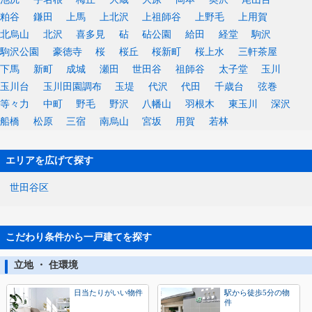
粕谷
鎌田
上馬
上北沢
上祖師谷
上野毛
上用賀
北烏山
北沢
喜多見
砧
砧公園
給田
経堂
駒沢
駒沢公園
豪徳寺
桜
桜丘
桜新町
桜上水
三軒茶屋
下馬
新町
成城
瀬田
世田谷
祖師谷
太子堂
玉川
玉川台
玉川田園調布
玉堤
代沢
代田
千歳台
弦巻
等々力
中町
野毛
野沢
八幡山
羽根木
東玉川
深沢
船橋
松原
三宿
南烏山
宮坂
用賀
若林
エリアを広げて探す
世田谷区
こだわり条件から一戸建てを探す
立地 ・ 住環境
日当たりがいい物件
駅から徒歩5分の物
件