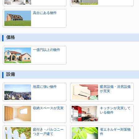
高台にある物件
価格
一億円以上の物件
設備
地震に強い物件
暖房設備・冷房設備
が充実
収納スペースが充実
キッチンが充実して
いる物件
庭付き・バルコニー
省エネルギー対策物
つき一戸建て
件